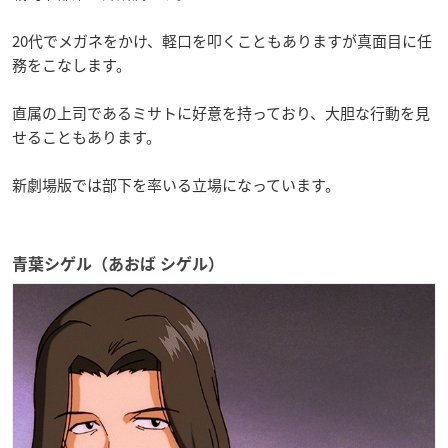
20代でメガネをかけ、軽口を叩くこともありますが真面目に任
務をこなします。
直属の上司であるミサトに好意を持っており、大胆な行動を見
せることもあります。
新劇場版では部下を率いる立場になっています。
青葉シゲル（あおば シゲル）