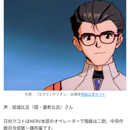
引用：『エヴァンゲリオン』30周年
特設公式サイト
声：結城比呂（現・優希比呂）さん
日向マコトはNERV本部のオペレーターで階級は二尉、中央作
戦司令部第一課所属です。