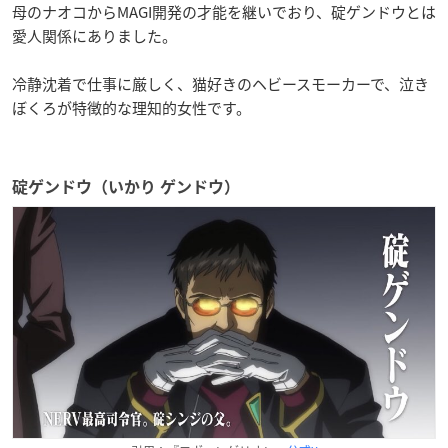
母のナオコからMAGI開発の才能を継いでおり、碇ゲンドウとは
愛人関係にありました。
冷静沈着で仕事に厳しく、猫好きのヘビースモーカーで、泣き
ぼくろが特徴的な理知的女性です。
碇ゲンドウ（いかり ゲンドウ）