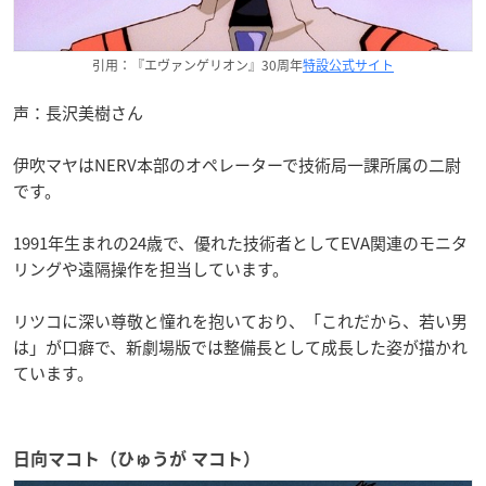
引用：『エヴァンゲリオン』30周年
特設公式サイト
声：長沢美樹さん
伊吹マヤはNERV本部のオペレーターで技術局一課所属の二尉
です。
1991年生まれの24歳で、優れた技術者としてEVA関連のモニタ
リングや遠隔操作を担当しています。
リツコに深い尊敬と憧れを抱いており、「これだから、若い男
は」が口癖で、新劇場版では整備長として成長した姿が描かれ
ています。
日向マコト（ひゅうが マコト）