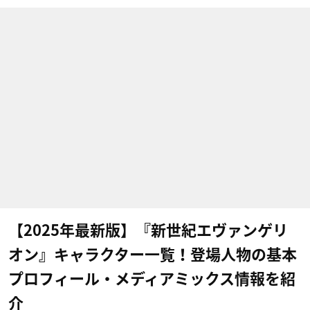
【2025年最新版】『新世紀エヴァンゲリ
オン』キャラクター一覧！登場人物の基本
プロフィール・メディアミックス情報を紹
介