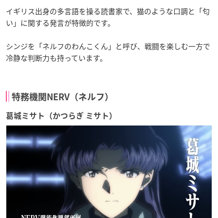
イギリス出身の多言語を操る読書家で、猫のような口調と「匂
い」に関する発言が特徴的です。
シンジを「ネルフのわんこくん」と呼び、戦闘を楽しむ一方で
冷静な判断力も持っています。
特務機関NERV（ネルフ）
葛城ミサト（かつらぎ ミサト）