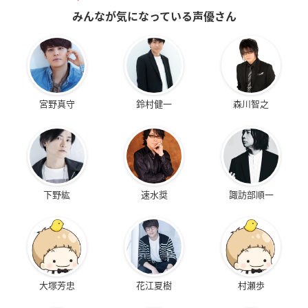
みんなが気になっている声優さん
宮野真守
鈴村健一
森川智之
下野紘
速水奨
諏訪部順一
大塚芳忠
花江夏樹
村瀬歩