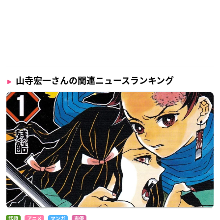
演技力と巧みな話術を用いて、とにかく幅広い役を演じこなす
ことに定評のある山寺さん。
モノマネや司会、ラジオパーソナリティ、タレントとしても大
活躍の、超有名＆大人気ベテラン声優さんです！
山寺宏一さんの関連ニュースランキング
調査概要
調査期間：2025年6月3日（火）～6月9日（月）
有効投票数：1545票
話題
アニメ
マンガ
声優