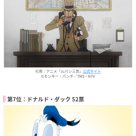
引用：アニメ『ルパン三世』
公式サイト
©モンキー・パンチ／TMS・NTV
第7位：ドナルド・ダック 52票