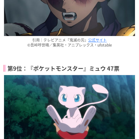
引用：テレビアニメ『鬼滅の刃』
公式サイト
©吾峠呼世晴／集英社・アニプレックス・ufotable
第9位：『ポケットモンスター』ミュウ 47票