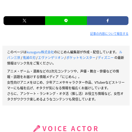
記事の内容について報告する
このページは
kusuguru株式会社
のにじめん編集部が作成・配信しています。
ル
パン三世
/
鬼滅の刃
/
エヴァンゲリオン
/
ポケットモンスター
/
ディズニー
の最新
情報はリンク先をご覧ください。
アニメ・ゲーム・漫画などの2次元コンテンツや、声優・舞台・俳優などの情
報・話題をお届けする情報メディア「にじめん」。
女性向けアニメをはじめ、少年アニメやキャラクター作品、VTuberなどストリー
マーにも幅を広げ、オタクが気になる情報を幅広くお届けしています。
さらに、アンケート・ランキング・オタ活（推し活）お役立ち情報など、女性オ
タクがワクワク楽しめるようなコンテンツも発信しています。
VOICE ACTOR