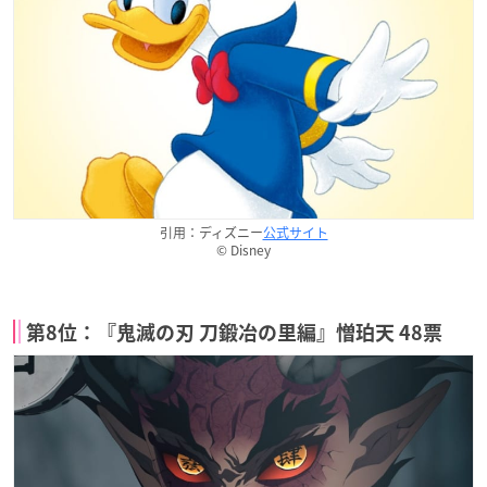
引用：ディズニー
公式サイト
© Disney
第8位：『鬼滅の刃 刀鍛冶の里編』憎珀天 48票