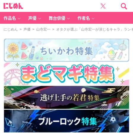
に
じ
め
ん
作品名
声優
舞台俳優
作者名
にじめん
>
声優
>
山寺宏一
> オタクが選ぶ「山寺宏一が演じるキャラ」ランキン