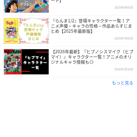
ート】
2025年6月03日
『らんま1/2』登場キャラクター一覧！ア
ニメ声優・キャラの性格・作品あらすじま
とめ【2025年最新版】
2025年7月02日
【2026年最新】『ヒプノシスマイク（ヒプ
マイ）』キャラクター一覧！アニメのオリ
ジナルキャラ情報も◎
2026年3月16日
引用：アクロスエンタテインメント
公式サイト
もっと見る
山寺宏一
さんは宮城県出身で現在アクロスエンタテインメント
に所属しており、今年で64歳を迎えます。
当時流行していた俳優＆声優の啓発本を読んで役者の仕事に興
味を持ち、養成所を経て1985年にデビューを果たしました。
「七色の声を持つ男」と呼ばれるほど広域の声が特徴で、高い