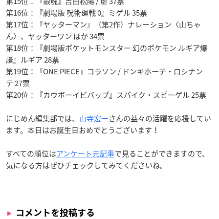
第15位：『銀魂』吉田松陽 / 虚 37票
第16位：『劇場版 呪術廻戦 0』ミゲル 35票
第17位：『ヤッターマン』（第2作）ナレーション〈山ちゃ
ん〉、ヤッターワン ほか 34票
第18位：『劇場版ポケットモンスター 幻のポケモン ルギア爆
誕』ルギア 28票
第19位：『ONE PIECE』コラソン / ドンキホーテ・ロシナン
テ 27票
第20位：『カウボーイビバップ』スパイク・スピーゲル 25票
にじめん編集部では、
山寺宏一
さんの益々の活躍を応援してい
ます。本日はお誕生日おめでとうございます！
すべての順位は
アンケート元記事
で見ることができますので、
気になる方はぜひチェックしてみてくださいね。
コメントを投稿する