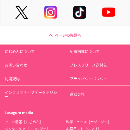
ページの先頭へ
にじめんについて
記事掲載について
お問い合わせ
プレスリリース送付先
利用規約
プライバシーポリシー
インフォマティブデータポリシ
運営会社
ー
kusuguru
media
アニメ情報［にじめん］
科学ニュース［ナゾロジー］
メンタルケア［ココロジー］
心理テスト［シンリ］