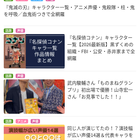
『鬼滅の刃』キャラクター一覧・アニメ声優・鬼殺隊・柱・鬼
を呼吸／血鬼術つきで全網羅
話題
声優
『名探偵コナン』キャラクター
一覧【2026最新版】黒ずくめの
組織・FBI・公安・赤井家まで全
網羅
話題
声優
武内駿輔さん「ものまねグラン
プリ」初出場で優勝！山寺宏一
さん「お見事でした！！」
話題
アニメ
声優
同じ人が演じてたの！？演技幅
が広い声優14選＆代表キャラを