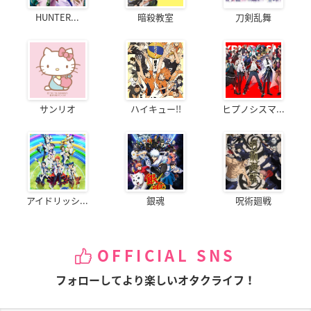
HUNTER...
暗殺教室
刀剣乱舞
サンリオ
ハイキュー!!
ヒプノシスマ...
アイドリッシ...
銀魂
呪術廻戦
OFFICIAL SNS
フォローしてより楽しいオタクライフ！