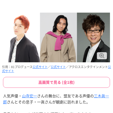
引用：81プロデュース
公式サイト
／
公式サイト
／アクロスエンタテインメント
公
式サイト
高画質で見る (全1枚)
人気声優・
山寺宏一
さんの舞台に、盟友である声優の
三木眞一
郎
さんとその息子・一眞さんが観劇に訪れました。