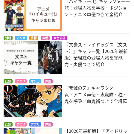
『ハイキュー!!』キャラクター一
覧！登場人物を学校・ポジショ
ン・アニメ声優つきで全紹介
話題
マンガ
書籍
声優
舞台俳優
『文豪ストレイドッグス（文ス
ト）』キャラ一覧【2026年最新
版】全組織の登場人物を異能
力・声優つきで紹介
話題
アニメ
マンガ
声優
『鬼滅の刃』キャラクター一
覧・アニメ声優・鬼殺隊・柱・
鬼を呼吸／血鬼術つきで全網羅
話題
アニメ
アプリ
声優
【2026年最新版】『アイドリッ