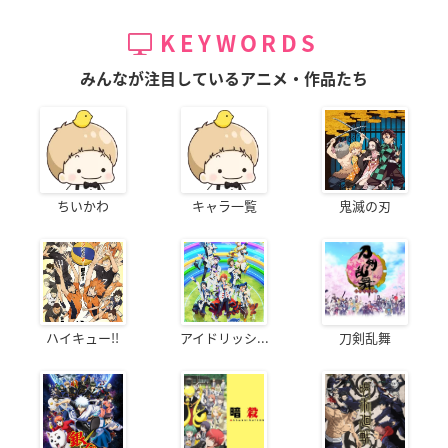
KEYWORDS
みんなが注目しているアニメ・作品たち
ちいかわ
キャラ一覧
鬼滅の刃
ハイキュー!!
アイドリッシ...
刀剣乱舞