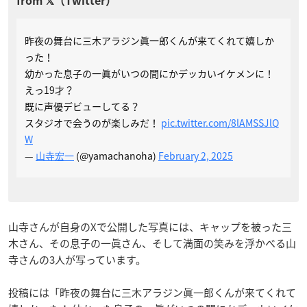
昨夜の舞台に三木アラジン眞一郎くんが来てくれて嬉しか
った！
幼かった息子の一眞がいつの間にかデッカいイケメンに！
えっ19才？
既に声優デビューしてる？
スタジオで会うのが楽しみだ！
pic.twitter.com/8lAMSSJlQ
W
—
山寺宏一
(@yamachanoha)
February 2, 2025
山寺さんが自身のXで公開した写真には、キャップを被った三
木さん、その息子の一眞さん、そして満面の笑みを浮かべる山
寺さんの3人が写っています。
投稿には「昨夜の舞台に三木アラジン眞一郎くんが来てくれて