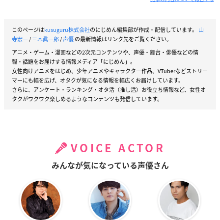
このページは
kusuguru株式会社
のにじめん編集部が作成・配信しています。
山
寺宏一
/
三木眞一郎
/
声優
の最新情報はリンク先をご覧ください。
アニメ・ゲーム・漫画などの2次元コンテンツや、声優・舞台・俳優などの情
報・話題をお届けする情報メディア「にじめん」。
女性向けアニメをはじめ、少年アニメやキャラクター作品、VTuberなどストリー
マーにも幅を広げ、オタクが気になる情報を幅広くお届けしています。
さらに、アンケート・ランキング・オタ活（推し活）お役立ち情報など、女性オ
タクがワクワク楽しめるようなコンテンツも発信しています。
VOICE ACTOR
みんなが気になっている声優さん