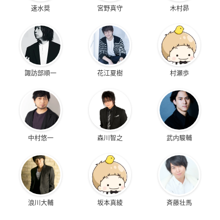
速水奨
宮野真守
木村昴
諏訪部順一
花江夏樹
村瀬歩
中村悠一
森川智之
武内駿輔
浪川大輔
坂本真綾
斉藤壮馬