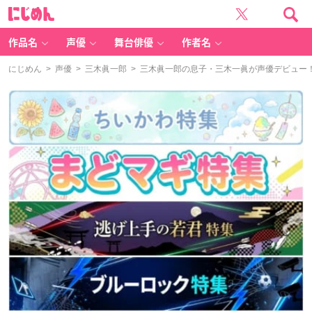
に
じ
め
ん
作品名
声優
舞台俳優
作者名
にじめん
>
声優
>
三木眞一郎
> 三木眞一郎の息子・三木一眞が声優デビュー