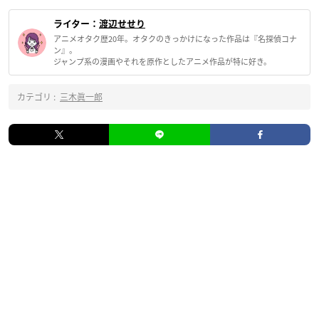
ライター：
渡辺せせり
アニメオタク歴20年。オタクのきっかけになった作品は『名探偵コナ
ン』。
ジャンプ系の漫画やそれを原作としたアニメ作品が特に好き。
カテゴリ :
三木眞一郎