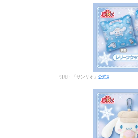
引用：「サンリオ」
公式X