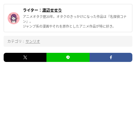
ライター：
渡辺せせり
アニメオタク歴20年。オタクのきっかけになった作品は『名探偵コナ
ン』。
ジャンプ系の漫画やそれを原作としたアニメ作品が特に好き。
カテゴリ :
サンリオ