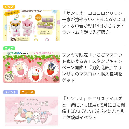
グッズ
「サンリオ」コロコロクリリン
一家が勢ぞろい♪ ふるふるマスコ
ット＆巾着が8月14日からキデイ
ランド23店舗で先行販売
フェア
ファミマ限定「いちごマスコッ
トぬいぐるみ」スタンプキャン
ペーン開催！『刀剣乱舞』やサ
ンリオのマスコット購入権利を
ゲット
イベント
ニュース
『サンリオ』チアリステイルズ
と一緒にいっぽ展が8月11日に開
催！ぼんぼんりぼんら4にんと歩
く体験型イベント