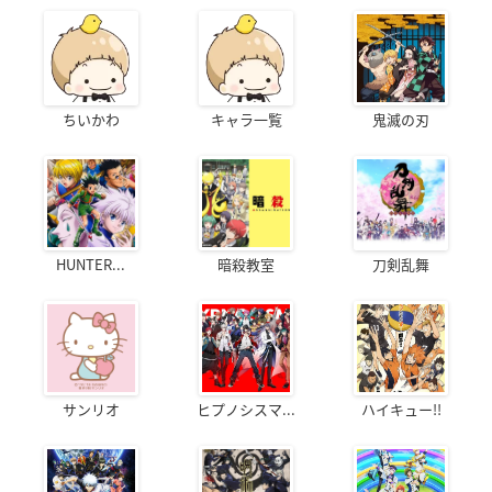
ちいかわ
キャラ一覧
鬼滅の刃
HUNTER...
暗殺教室
刀剣乱舞
サンリオ
ヒプノシスマ...
ハイキュー!!