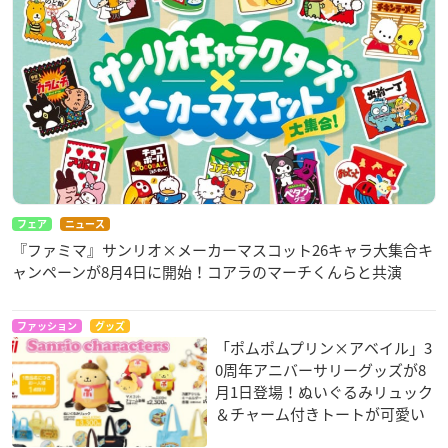
フェア
ニュース
『ファミマ』サンリオ×メーカーマスコット26キャラ大集合キ
ャンペーンが8月4日に開始！コアラのマーチくんらと共演
ファッション
グッズ
「ポムポムプリン×アベイル」3
0周年アニバーサリーグッズが8
月1日登場！ぬいぐるみリュック
＆チャーム付きトートが可愛い