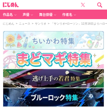
に
じ
め
ん
作品名
声優
舞台俳優
作者名
にじめん
>
ニュース
>
サンリオ
> 「サンリオ×ローソン」12月16日よりハ