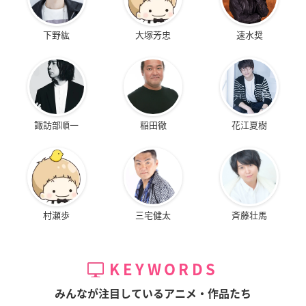
下野紘
大塚芳忠
速水奨
諏訪部順一
稲田徹
花江夏樹
村瀬歩
三宅健太
斉藤壮馬
KEYWORDS
みんなが注目しているアニメ・作品たち