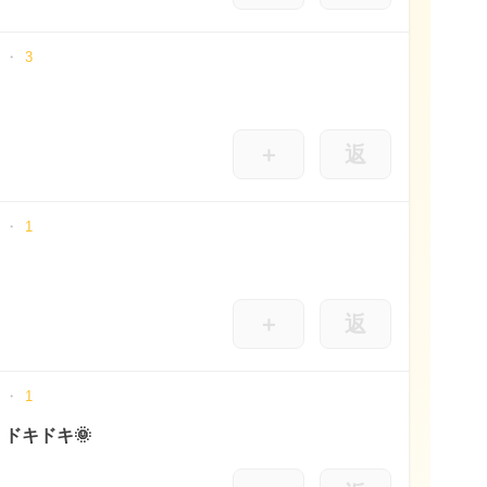
3
＋
返
1
＋
返
1
ドキドキ🌞