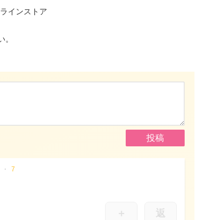
ラインストア
い。
7
＋
返