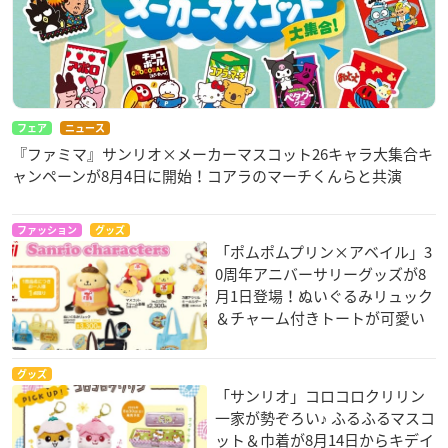
フェア
ニュース
『ファミマ』サンリオ×メーカーマスコット26キャラ大集合キ
ャンペーンが8月4日に開始！コアラのマーチくんらと共演
ファッション
グッズ
「ポムポムプリン×アベイル」3
0周年アニバーサリーグッズが8
月1日登場！ぬいぐるみリュック
＆チャーム付きトートが可愛い
グッズ
「サンリオ」コロコロクリリン
一家が勢ぞろい♪ ふるふるマスコ
ット＆巾着が8月14日からキデイ