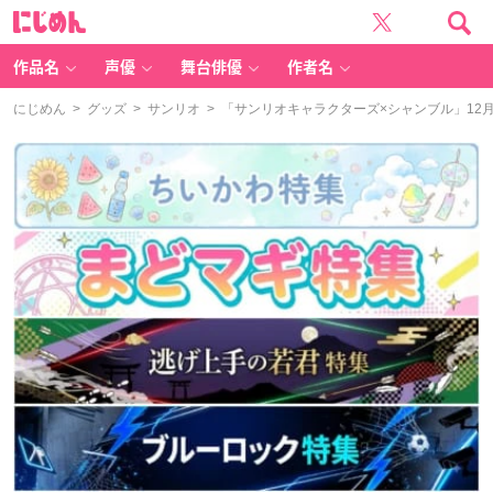
に
じ
め
ん
作品名
声優
舞台俳優
作者名
にじめん
>
グッズ
>
サンリオ
> 「サンリオキャラクターズ×シャンブル」12