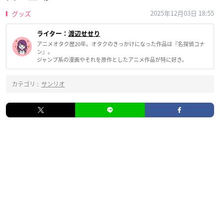
2025年12月03日 18:55
グッズ
ライター：
渡辺せせり
アニメオタク歴20年。オタクのきっかけになった作品は『名探偵コナ
ン』。
ジャンプ系の漫画やそれを原作としたアニメ作品が特に好き。
カテゴリ :
サンリオ