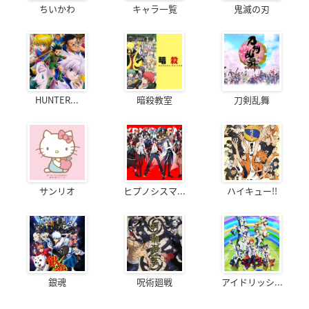
ちいかわ
キャラ一覧
鬼滅の刃
HUNTER...
暗殺教室
刀剣乱舞
サンリオ
ヒプノシスマ...
ハイキュー!!
銀魂
呪術廻戦
アイドリッシ...