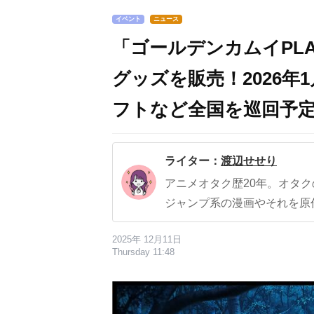
イベント
ニュース
「ゴールデンカムイPL
グッズを販売！2026
フトなど全国を巡回予
ライター：
渡辺せせり
アニメオタク歴20年。オタ
ジャンプ系の漫画やそれを原
2025年 12月11日
Thursday 11:48