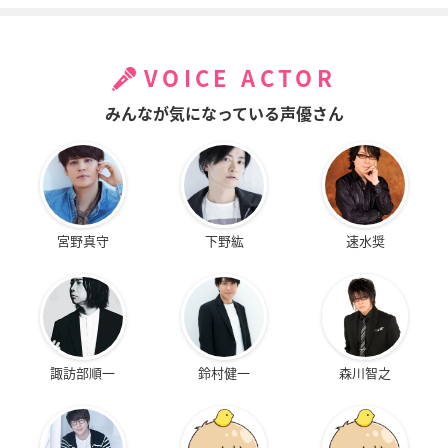
ヱヴァンゲリヲン新
ヱヴァンゲリヲン新
バンパイアハンター
劇場版：破
劇場版：序
D
冬月コウゾウ
冬月コウゾウ
ジョン＝エルバーン
VOICE ACTOR
みんなが気になっている声優さん
イヴの時間
宮野真守
下野紘
速水奨
シメイ
諏訪部順一
鈴村健一
森川智之