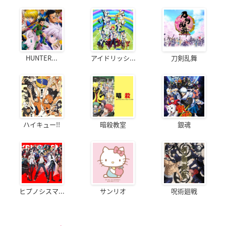
HUNTER...
アイドリッシ...
刀剣乱舞
ハイキュー!!
暗殺教室
銀魂
ヒプノシスマ...
サンリオ
呪術廻戦