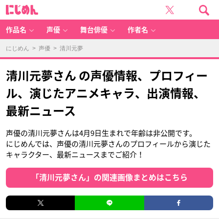
に
じ
め
ん
作品名
声優
舞台俳優
作者名
にじめん
>
声優
> 清川元夢
清川元夢さん の声優情報、プロフィー
ル、演じたアニメキャラ、出演情報、
最新ニュース
声優の清川元夢さんは4月9日生まれで年齢は非公開です。
にじめんでは、声優の清川元夢さんのプロフィールから演じた
キャラクター、最新ニュースまでご紹介！
「清川元夢さん」の関連画像まとめはこちら