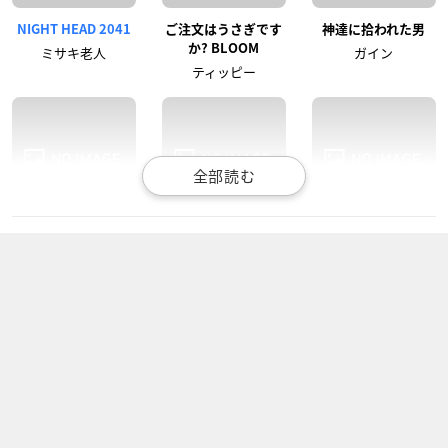
NIGHT HEAD 2041
ご注文はうさぎです
神達に拾われた男
か? BLOOM
ミサキ老人
ガイン
ティッピー
されど罪人は竜と踊
異世界食堂
ご注文はうさぎです
る
か??
アルトリウス
ヤークトー
ティッピー