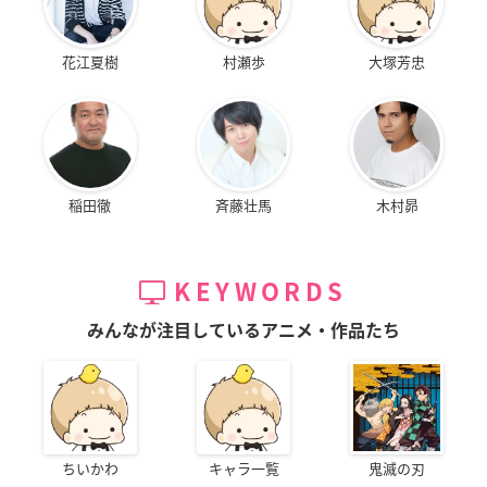
花江夏樹
村瀬歩
大塚芳忠
稲田徹
斉藤壮馬
木村昴
KEYWORDS
みんなが注目しているアニメ・作品たち
ちいかわ
キャラ一覧
鬼滅の刃