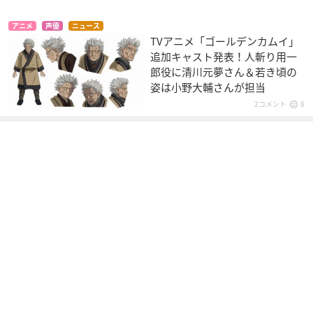
THE ビッグオー sec
THE ビッグオー
ふしぎの海のナディ
ond season
ア
ノーマン・バーグ
アニメ
声優
ニュース
ノーマン・バーグ
ガーゴイル
TVアニメ「ゴールデンカムイ」
追加キャスト発表！人斬り用一
郎役に清川元夢さん＆若き頃の
姿は小野大輔さんが担当
2コメント
8
OVA 快盗天使ツイン
ヱヴァンゲリヲン新
イヴの時間 劇場版
エンジェル ～キュン
劇場版：Q
シメイ
キュン☆ときめきパ
冬月コウゾウ
ラダイス!!～
長月平之丞