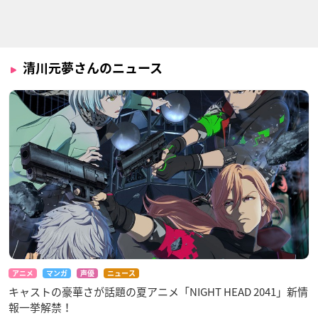
信長協奏曲
ご注文はうさぎです
凪のあすから
か?
平手政秀
木原勇
ティッピー
清川元夢さんのニュース
ふしぎの海のナディ
のだめカンタービレ
のだめカンタービレ
ア デジタルリマスタ
フィナーレ
巴里編
ー版
シャルル・オクレー
シャルル・オクレー
ガーゴイル
ル
ル
アニメ
マンガ
声優
ニュース
キャストの豪華さが話題の夏アニメ「NIGHT HEAD 2041」新情
報一挙解禁！