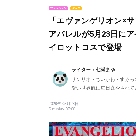
ファッション
グッズ
「エヴァンゲリオン×
アパレルが5月23日に
イロットコスで登場
ライター：
七瀬まゆ
サンリオ・ちいかわ・すみっ
愛い世界観に毎日癒やされて
2026年 05月23日
Saturday 07:00