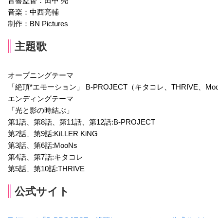
音響監督：田中 亮
音楽：中西亮輔
制作：BN Pictures
主題歌
オープニングテーマ
「絶頂*エモーション」 B-PROJECT（キタコレ、THRIVE、MooNs
エンディングテーマ
「光と影の時結ぶ」
第1話、第8話、第11話、第12話:B-PROJECT
第2話、第9話:KiLLER KiNG
第3話、第6話:MooNs
第4話、第7話:キタコレ
第5話、第10話:THRIVE
公式サイト