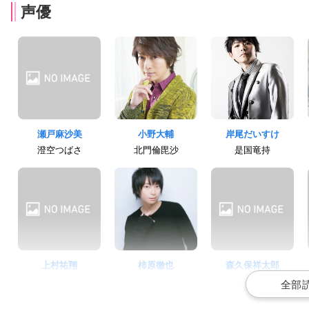
声優
瀬戸麻沙美
小野大輔
岸尾だいすけ
澄空つばさ
北門倫毘沙
是国竜持
上村祐翔
柿原徹也
森久保祥太郎
増長和南
音済百太郎
王茶利暉