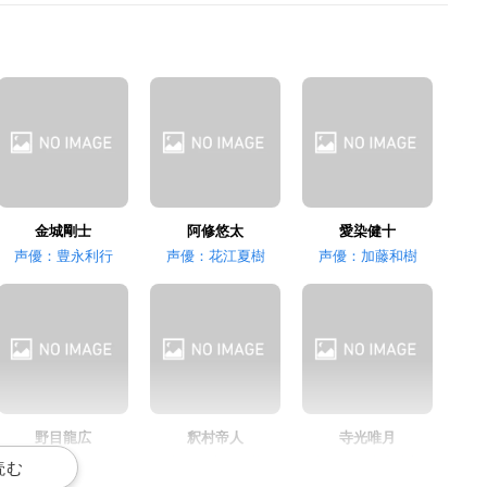
興津和幸
浪川大輔
大黒篤志
大黒修二
金城剛士
阿修悠太
愛染健十
声優：豊永利行
声優：花江夏樹
声優：加藤和樹
野目龍広
釈村帝人
寺光唯月
声優：大河元気
声優：増田俊樹
声優：西山宏太朗