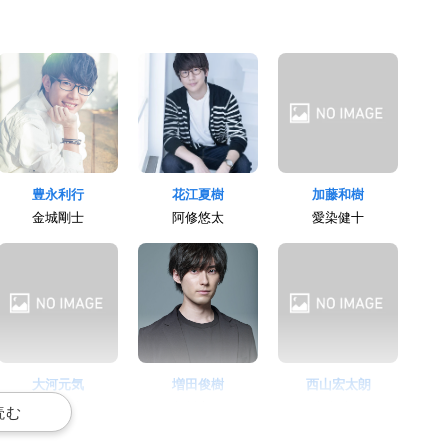
豊永利行
花江夏樹
加藤和樹
金城剛士
阿修悠太
愛染健十
大河元気
増田俊樹
西山宏太朗
野目龍広
釈村帝人
寺光唯月