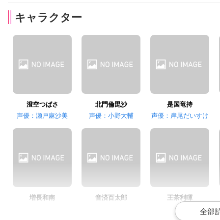
キャラクター
八代拓
千葉翔也
江口拓也
寺光遙日
不動明謙
殿弥勒
澄空つばさ
北門倫毘沙
是国竜持
声優：瀬戸麻沙美
声優：小野大輔
声優：岸尾だいすけ
増長和南
音済百太郎
王茶利暉
声優：上村祐翔
声優：柿原徹也
声優：森久保祥太郎