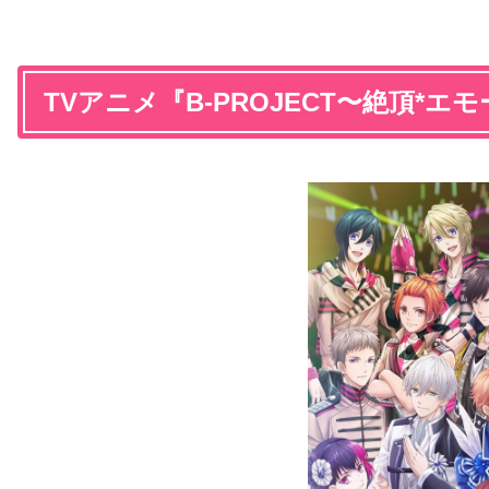
TVアニメ『B-PROJECT〜絶頂*