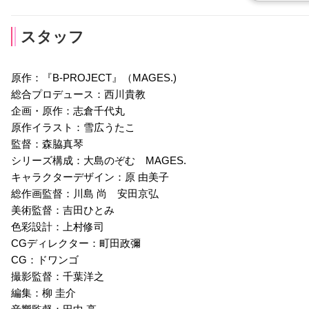
スタッフ
原作：『B-PROJECT』（MAGES.)
総合プロデュース：西川貴教
寺光遙日
不動明謙
殿弥勒
企画・原作：志倉千代丸
声優：八代拓
声優：千葉翔也
声優：江口拓也
原作イラスト：雪広うたこ
監督：森脇真琴
シリーズ構成：大島のぞむ MAGES.
キャラクターデザイン：原 由美子
総作画監督：川島 尚 安田京弘
美術監督：吉田ひとみ
色彩設計：上村修司
CGディレクター：町田政彌
CG：ドワンゴ
撮影監督：千葉洋之
編集：柳 圭介