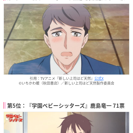
引用：TVアニメ『新しい上司はど天然』
公式X
©いちかわ暖（秋田書店）／新しい上司はど天然製作委員会
第5位：『学園ベビーシッターズ』鹿島竜一 71票