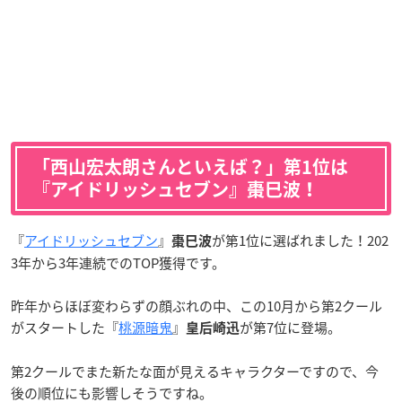
「西山宏太朗さんといえば？」第1位は
『アイドリッシュセブン』棗巳波！
『
アイドリッシュセブン
』
が第1位に選ばれました！202
棗巳波
3年から3年連続でのTOP獲得です。
昨年からほぼ変わらずの顔ぶれの中、この10月から第2クール
がスタートした『
桃源暗鬼
』
が第7位に登場。
皇后崎迅
第2クールでまた新たな面が見えるキャラクターですので、今
後の順位にも影響しそうですね。