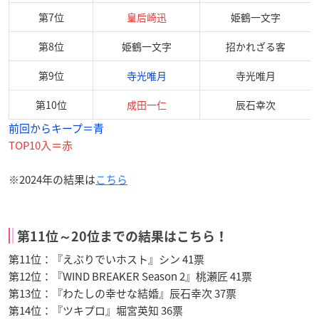
第7位
皇后崎迅
姫鶴一文字
第8位
姫鶴一文字
招かれざる客
第9位
寺光唯月
寺光唯月
第10位
成田一仁
辰石幸次
前回からキープ＝青
TOP10入＝赤
※2024年の結果は
こちら
第11位～20位までの結果はこちら！
第11位：『えぶりでいホスト』シン 41票
第12位：『WIND BREAKER Season 2』桃瀬匠 41票
第13位：『わたしの幸せな結婚』辰石幸次 37票
第14位：『ツキプロ』堀宮英知 36票