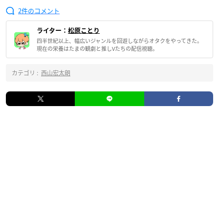
2
ライター：
松原ことり
四半世紀以上、幅広いジャンルを回遊しながらオタクをやってきた。
現在の栄養はたまの観劇と推しVたちの配信視聴。
カテゴリ :
西山宏太朗