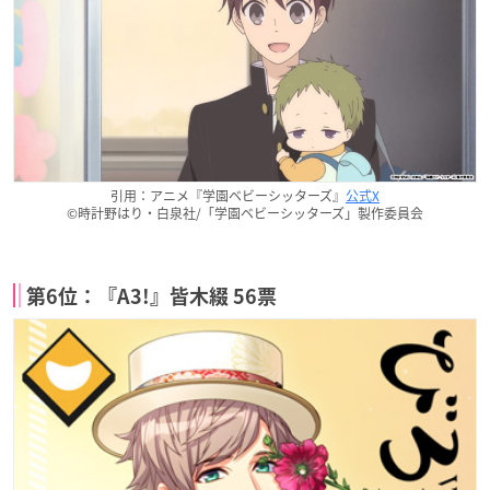
引用：アニメ『学園ベビーシッターズ』
公式X
©時計野はり・白泉社/「学園ベビーシッターズ」製作委員会
第6位：『A3!』皆木綴 56票