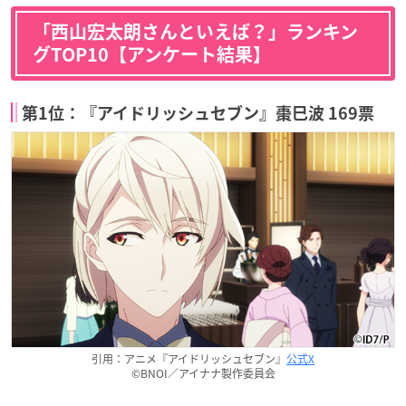
「西山宏太朗さんといえば？」ランキン
グTOP10【アンケート結果】
第1位：『アイドリッシュセブン』棗巳波 169票
引用：アニメ『アイドリッシュセブン』
公式X
©BNOI／アイナナ製作委員会