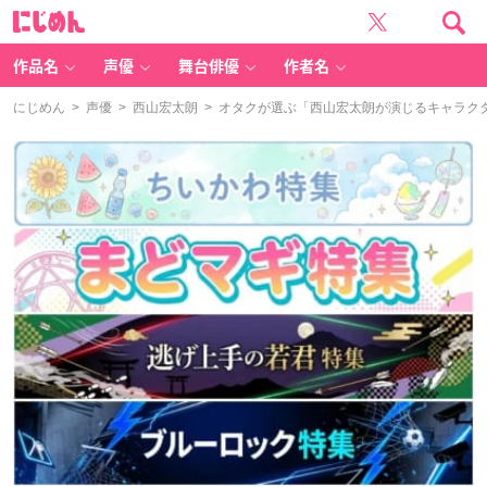
に
じ
め
ん
作品名
声優
舞台俳優
作者名
にじめん
>
声優
>
西山宏太朗
> オタクが選ぶ「西山宏太朗が演じるキャラクター