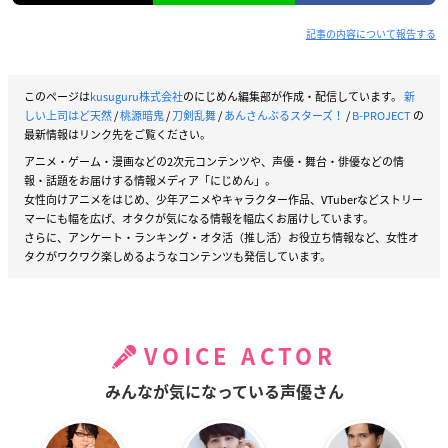
記事の内容について報告する
このページは
kusuguru株式会社
のにじめん編集部が作成・配信しています。
新
しい上司はど天然
/
桃源暗鬼
/
刀剣乱舞
/
あんさんぶるスターズ！
/
B-PROJECT
の
最新情報はリンク先をご覧ください。
アニメ・ゲーム・漫画などの2次元コンテンツや、声優・舞台・俳優などの情
報・話題をお届けする情報メディア「にじめん」。
女性向けアニメをはじめ、少年アニメやキャラクター作品、VTuberなどストリー
マーにも幅を広げ、オタクが気になる情報を幅広くお届けしています。
さらに、アンケート・ランキング・オタ活（推し活）お役立ち情報など、女性オ
タクがワクワク楽しめるようなコンテンツも発信しています。
VOICE ACTOR
みんなが気になっている声優さん