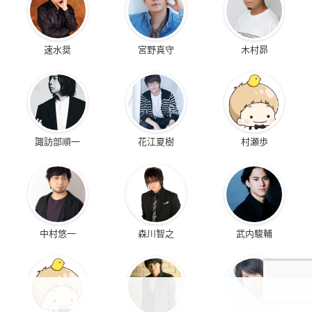
速水奨
宮野真守
木村昴
諏訪部順一
花江夏樹
村瀬歩
中村悠一
森川智之
武内駿輔