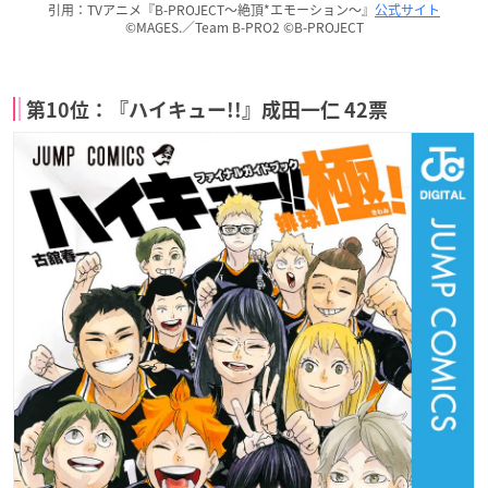
引用：TVアニメ『B-PROJECT〜絶頂*エモーション〜』
公式サイト
©MAGES.／Team B-PRO2 ©B-PROJECT
第10位：『ハイキュー!!』成田一仁 42票