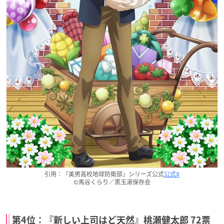
引用：『美男高校地球防衛部』シリーズ公式
公式X
©馬谷くらり／黒玉湯保存会
第4位：『新しい上司はど天然』桃瀬健太郎 72票