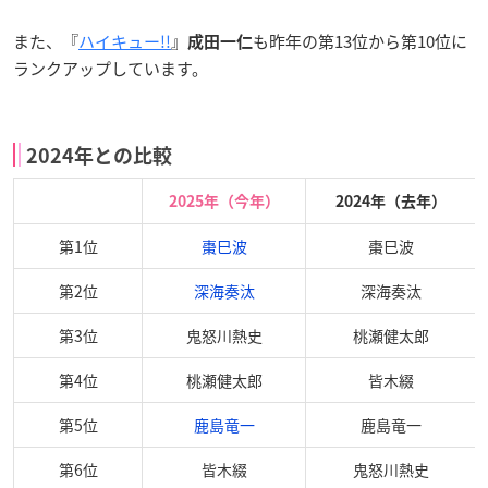
また、『
ハイキュー!!
』
も昨年の第13位から第10位に
成田一仁
ランクアップしています。
2024年との比較
2025年（今年）
2024年（去年）
第1位
棗巳波
棗巳波
第2位
深海奏汰
深海奏汰
第3位
鬼怒川熱史
桃瀬健太郎
第4位
桃瀬健太郎
皆木綴
第5位
鹿島竜一
鹿島竜一
第6位
皆木綴
鬼怒川熱史