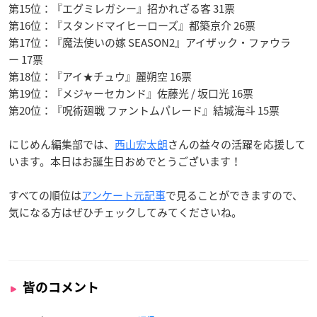
第15位：『エグミレガシー』招かれざる客 31票
第16位：『スタンドマイヒーローズ』都築京介 26票
第17位：『魔法使いの嫁 SEASON2』アイザック・ファウラ
ー 17票
第18位：『アイ★チュウ』麗朔空 16票
第19位：『メジャーセカンド』佐藤光 / 坂口光 16票
第20位：『呪術廻戦 ファントムパレード』結城海斗 15票
にじめん編集部では、
西山宏太朗
さんの益々の活躍を応援して
います。本日はお誕生日おめでとうございます！
すべての順位は
アンケート元記事
で見ることができますので、
気になる方はぜひチェックしてみてくださいね。
皆のコメント