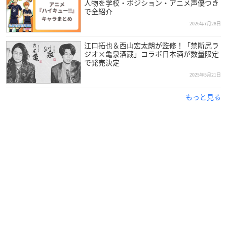
人物を学校・ポジション・アニメ声優つき
で全紹介
2026年7月28日
江口拓也＆西山宏太朗が監修！「禁断尻ラ
ジオ×亀泉酒蔵」コラボ日本酒が数量限定
で発売決定
引用：81プロデュース
公式サイト
2025年5月21日
西山宏太朗
さんは神奈川県出身で、現在81プロデュースに所属
もっと見る
しており、今年で34歳を迎えます。
小学生の頃から「将来は声を使った仕事をしたい」と考えてお
り、声優コースのある高校へ進学した西山さん。
2009年に第3回81オーディションで特別賞を受賞し、養成所を
経て声優デビューを果たしました。
2018年には第12回声優アワードにて新人男優賞を受賞したほ
か、2020年はミニアルバム「CITY」でアーティストとしてもデ
ビューした人気声優さんです！