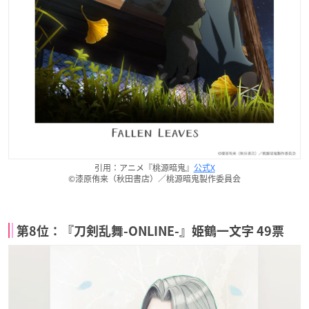
引用：アニメ『桃源暗鬼』
公式X
©漆原侑来（秋田書店）／桃源暗鬼製作委員会
第8位：『刀剣乱舞-ONLINE-』姫鶴一文字 49票