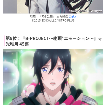
引用：『刀剣乱舞』-本丸通信-
公式X
©2015 EXNOA LLC/NITRO PLUS
第9位：『B-PROJECT〜絶頂*エモーション〜』寺
光唯月 45票