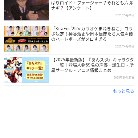
ぱりロイド・フォージャー？それとも六弥
ナギ？【アンケート】
2025年5月08日
「KiraFes’25×カラオケまねきねこ」コラ
ボ決定！神谷浩史や岡本信彦たち人気声優
のハートポーズがメロすぎる
2025年4月08日
【2025年最新版】『あんスタ』キャラクタ
ー一覧｜登場人物59名の声優・誕生日・所
属サークル・アニメ情報まとめ
2025年10月27日
もっと見る