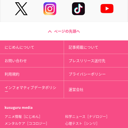
ページの先頭へ
にじめんについて
記事掲載について
お問い合わせ
プレスリリース送付先
利用規約
プライバシーポリシー
インフォマティブデータポリシ
運営会社
ー
kusuguru
media
アニメ情報［にじめん］
科学ニュース［ナゾロジー］
メンタルケア［ココロジー］
心理テスト［シンリ］