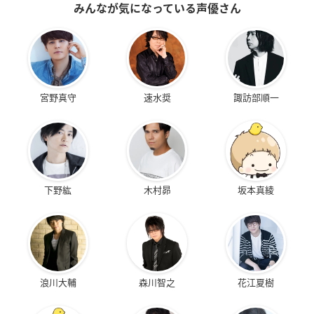
みんなが気になっている声優さん
宮野真守
速水奨
諏訪部順一
下野紘
木村昴
坂本真綾
浪川大輔
森川智之
花江夏樹