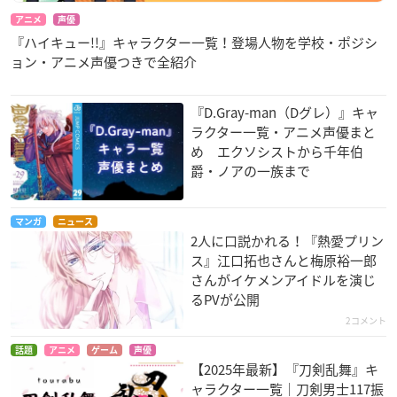
アニメ
声優
『ハイキュー!!』キャラクター一覧！登場人物を学校・ポジシ
ョン・アニメ声優つきで全紹介
『D.Gray-man（Dグレ）』キャ
ラクター一覧・アニメ声優まと
め エクソシストから千年伯
爵・ノアの一族まで
マンガ
ニュース
2人に口説かれる！『熱愛プリン
ス』江口拓也さんと梅原裕一郎
さんがイケメンアイドルを演じ
るPVが公開
2コメント
話題
アニメ
ゲーム
声優
【2025年最新】『刀剣乱舞』キ
ャラクター一覧｜刀剣男士117振