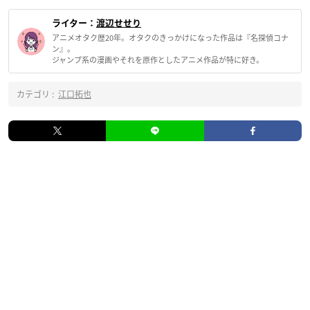
ライター：
渡辺せせり
アニメオタク歴20年。オタクのきっかけになった作品は『名探偵コナ
ン』。
ジャンプ系の漫画やそれを原作としたアニメ作品が特に好き。
カテゴリ :
江口拓也