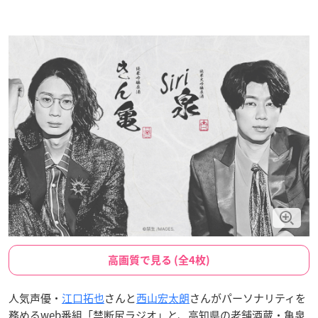
高画質で見る (全4枚)
人気声優・
江口拓也
さんと
西山宏太朗
さんがパーソナリティを
務めるweb番組「禁断尻ラジオ」と、高知県の老舗酒蔵・亀泉