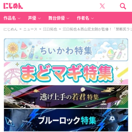
に
じ
め
ん
作品名
声優
舞台俳優
作者名
にじめん
>
ニュース
>
江口拓也
> 江口拓也＆西山宏太朗が監修！「禁断尻ラ