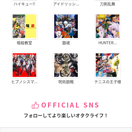
ハイキュー!!
アイドリッシ...
刀剣乱舞
暗殺教室
銀魂
HUNTER...
ヒプノシスマ...
呪術廻戦
テニスの王子様
OFFICIAL SNS
フォローしてより楽しいオタクライフ！