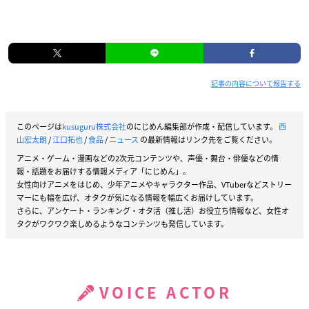
記事の内容について報告する
このページは
kusuguru株式会社
のにじめん編集部が作成・配信しています。
西
山宏太朗
/
江口拓也
/
食品
/
ニュース
の最新情報はリンク先をご覧ください。
アニメ・ゲーム・漫画などの2次元コンテンツや、声優・舞台・俳優などの情
報・話題をお届けする情報メディア「にじめん」。
女性向けアニメをはじめ、少年アニメやキャラクター作品、VTuberなどストリー
マーにも幅を広げ、オタクが気になる情報を幅広くお届けしています。
さらに、アンケート・ランキング・オタ活（推し活）お役立ち情報など、女性オ
タクがワクワク楽しめるようなコンテンツも発信しています。
VOICE ACTOR