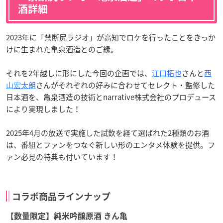
酒詳細
2023年に「禁断尻ラジオ」が高知でロケを行ったことをきっか
けに生まれた亀泉酒造とのご縁。
それを2年越しに形にした今回の企画では、
江口拓也
さんと
西
山宏太朗
さんがそれぞれの好みに合わせてセレクト・監修した
日本酒を、亀泉酒造の技術とnarrative株式会社のプロデュース
により実現しました！
2025年4月の放送で実施した試飲を経て選ばれた2種類のお酒
は、番組とファンをつなぐ新しい形のエンタメ体験を提供。フ
ァン必見の特典も付いています！
コラボ商品ラインナップ
【数量限定】純米吟醸原酒 きん亀