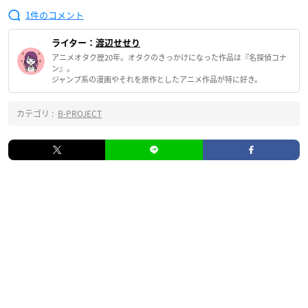
1
ライター：
渡辺せせり
アニメオタク歴20年。オタクのきっかけになった作品は『名探偵コナ
ン』。
ジャンプ系の漫画やそれを原作としたアニメ作品が特に好き。
カテゴリ :
B-PROJECT