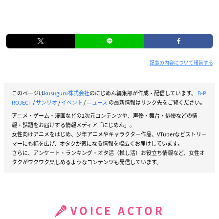
記事の内容について報告する
このページは
kusuguru株式会社
のにじめん編集部が作成・配信しています。
B-P
ROJECT
/
サンリオ
/
イベント
/
ニュース
の最新情報はリンク先をご覧ください。
アニメ・ゲーム・漫画などの2次元コンテンツや、声優・舞台・俳優などの情
報・話題をお届けする情報メディア「にじめん」。
女性向けアニメをはじめ、少年アニメやキャラクター作品、VTuberなどストリー
マーにも幅を広げ、オタクが気になる情報を幅広くお届けしています。
さらに、アンケート・ランキング・オタ活（推し活）お役立ち情報など、女性オ
タクがワクワク楽しめるようなコンテンツも発信しています。
VOICE ACTOR