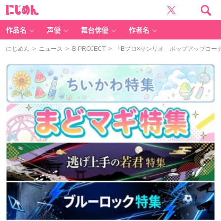
に
じ
め
ん
作品名
声優
舞台俳優
作者名
にじめん
>
ニュース
>
B-PROJECT
> 「Bプロ×サンリオ」ポップアップコー