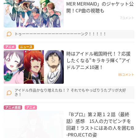
MER MERMAID」のジャケット公
開！CP曲の視聴も
7コメント
トゥーーーーーーーーーーーーーーーーンク！！！！！
アニメ
ニュース
時はアイドル戦国時代！？応援
したくなる“キラキラ輝く”アイ
ドルアニメ10選！
86コメント
アイドル作品かなり増えたね！？ それでもやっぱりうたプリが大好
き！
アニメ感想
アニメ
『Bプロ』第２期１２話（最終
話）感想 15人の力でピンチを
回避！ラストにはあの人を囲むB
-PROJECTの姿