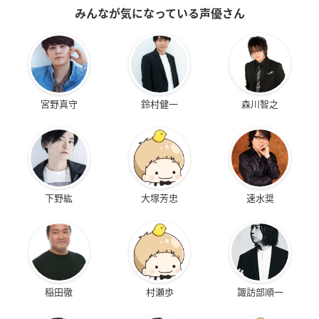
みんなが気になっている声優さん
宮野真守
鈴村健一
森川智之
下野紘
大塚芳忠
速水奨
稲田徹
村瀬歩
諏訪部順一