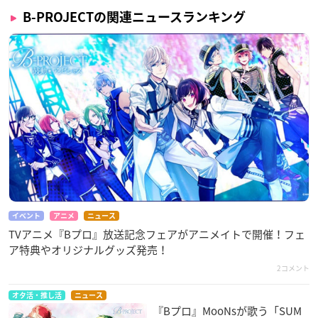
B-PROJECTの関連ニュースランキング
イベント
アニメ
ニュース
TVアニメ『Bプロ』放送記念フェアがアニメイトで開催！フェ
ア特典やオリジナルグッズ発売！
2コメント
オタ活・推し活
ニュース
『Bプロ』MooNs​が歌う「SUM