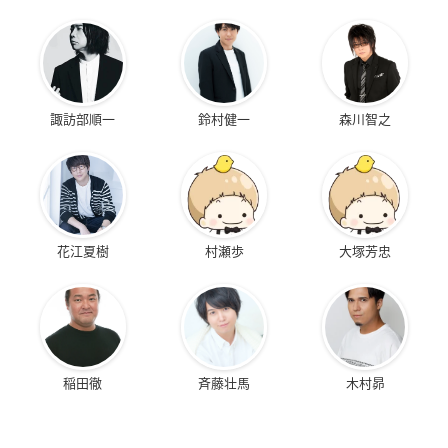
諏訪部順一
鈴村健一
森川智之
花江夏樹
村瀬歩
大塚芳忠
稲田徹
斉藤壮馬
木村昴