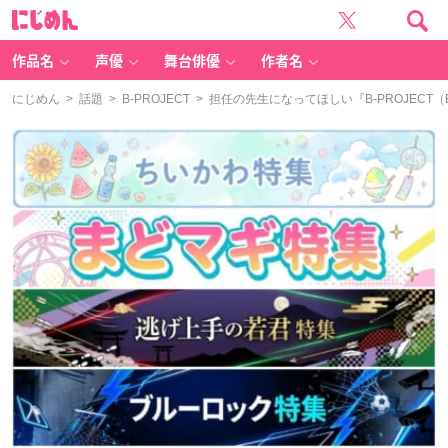
に
じ
め
ん
作品名
声優
舞台俳優
作者名
にじめん
>
話題
>
B-PROJECT
> 担任の先生になってほしい『B-PROJEC