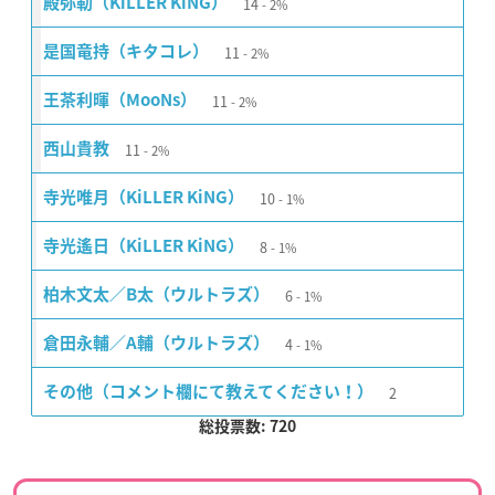
14
殿弥勒（KiLLER KiNG）
2%
11
是国竜持（キタコレ）
2%
11
王茶利暉（MooNs）
2%
11
西山貴教
2%
10
寺光唯月（KiLLER KiNG）
1%
8
寺光遙日（KiLLER KiNG）
1%
6
柏木文太／B太（ウルトラズ）
1%
4
倉田永輔／A輔（ウルトラズ）
1%
2
その他（コメント欄にて教えてください！）
総投票数: 720