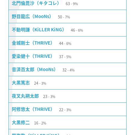
63
北門倫毘沙（キタコレ）
9%
50
野目龍広（MooNs）
7%
46
不動明謙（KiLLER KiNG）
6%
44
金城剛士（THRIVE）
6%
37
愛染健十（THRIVE）
5%
32
音済百太郎（MooNs）
4%
24
大黒篤志
3%
23
夜叉丸朔太郎
3%
22
阿修悠太（THRIVE）
3%
16
大黒修二
2%