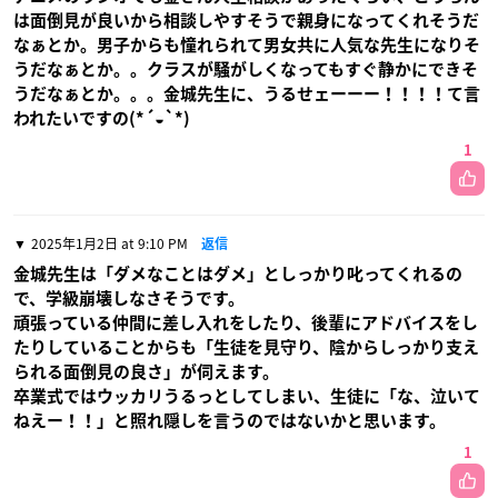
は面倒見が良いから相談しやすそうで親身になってくれそうだ
なぁとか。男子からも憧れられて男女共に人気な先生になりそ
うだなぁとか。。クラスが騒がしくなってもすぐ静かにできそ
うだなぁとか。。。金城先生に、うるせェーーー！！！！て言
われたいですの(*´◒`*)
1
2025年1月2日 at 9:10 PM
返信
金城先生は「ダメなことはダメ」としっかり叱ってくれるの
で、学級崩壊しなさそうです。
頑張っている仲間に差し入れをしたり、後輩にアドバイスをし
たりしていることからも「生徒を見守り、陰からしっかり支え
られる面倒見の良さ」が伺えます。
卒業式ではウッカリうるっとしてしまい、生徒に「な、泣いて
ねえー！！」と照れ隠しを言うのではないかと思います。
1