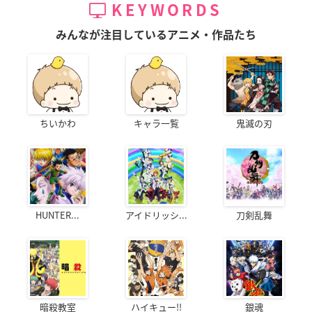
KEYWORDS
みんなが注目しているアニメ・作品たち
ちいかわ
キャラ一覧
鬼滅の刃
HUNTER...
アイドリッシ...
刀剣乱舞
暗殺教室
ハイキュー!!
銀魂