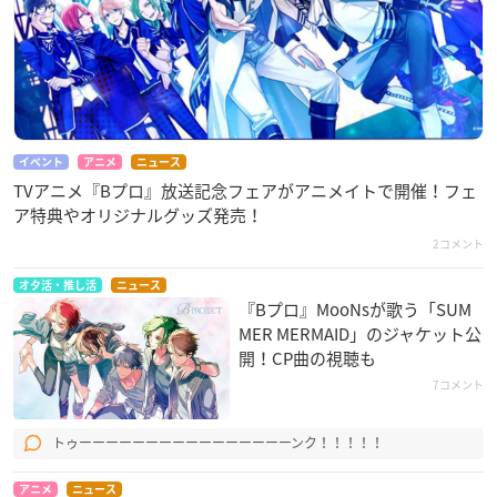
イベント
アニメ
ニュース
TVアニメ『Bプロ』放送記念フェアがアニメイトで開催！フェ
ア特典やオリジナルグッズ発売！
2コメント
オタ活・推し活
ニュース
『Bプロ』MooNs​が歌う「SUM
MER MERMAID」のジャケット公
開！CP曲の視聴も
7コメント
トゥーーーーーーーーーーーーーーーーンク！！！！！
アニメ
ニュース