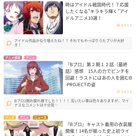
時はアイドル戦国時代！？応援
したくなる“キラキラ輝く”アイ
ドルアニメ10選！
86コメント
アイドル作品かなり増えたね！？ それでもやっぱりうたプリが大好
き！
アニメ感想
アニメ
『Bプロ』第２期１２話（最終
話）感想 15人の力でピンチを
回避！ラストにはあの人を囲むB
-PROJECTの姿
10コメント
Bプロ2期お疲れ様でした！！！！ 言いたい事は色々ありますが、マイ
ナスなコメントは十分見…
グッズ
アニメ
ニュース
『Bプロ』キャスト着用の衣装展
開催！14名が揃った史上初ライ