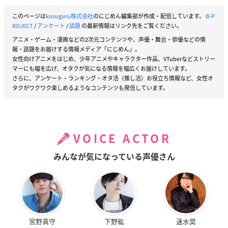
このページは
kusuguru株式会社
のにじめん編集部が作成・配信しています。
B-P
ROJECT
/
アンケート
/
話題
の最新情報はリンク先をご覧ください。
アニメ・ゲーム・漫画などの2次元コンテンツや、声優・舞台・俳優などの情
報・話題をお届けする情報メディア「にじめん」。
女性向けアニメをはじめ、少年アニメやキャラクター作品、VTuberなどストリー
マーにも幅を広げ、オタクが気になる情報を幅広くお届けしています。
さらに、アンケート・ランキング・オタ活（推し活）お役立ち情報など、女性オ
タクがワクワク楽しめるようなコンテンツも発信しています。
VOICE ACTOR
みんなが気になっている声優さん
宮野真守
下野紘
速水奨