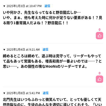
2025年1月3日 at 10:47 PM
返信
いや何かさ、先生ならってなると野目龍広しか…
いや、まぁ、他も考えた時に何かが足りない要素がある！？見
る限り1番常識人だよね！？野目龍広！！
0
2025年1月4日 at 9:21 AM
返信
締めるところは締めて、遊ぶ時は見守って、リーダーもやって
て品もあって常識もある、増長和南が一番よいのでは……？と
思い……。あの個性の塊なMooNsのリーダーですよ。
0
2025年1月8日 at 5:41 PM
返信
北門先生はいつもふわっと微笑んでいて、とっても優しくて天
然炸裂なのに、生徒のみんなを適切に導いてくれそう。「いい