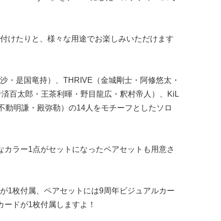
付けたりと、様々な用途でお楽しみいただけます
沙・是国竜持）、THRIVE（金城剛士・阿修悠太・
音済百太郎・王茶利暉・野目龍広・釈村帝人）、KiL
日・不動明謙・殿弥勒）の14人をモチーフとしたソロ
なカラー1点がセットになったペアセットも用意さ
が1枚付属、ペアセットには9周年ビジュアルカー
カードが1枚付属しますよ！