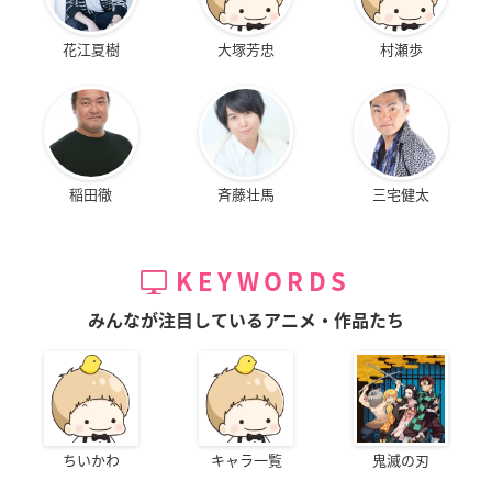
花江夏樹
大塚芳忠
村瀬歩
稲田徹
斉藤壮馬
三宅健太
KEYWORDS
みんなが注目しているアニメ・作品たち
ちいかわ
キャラ一覧
鬼滅の刃