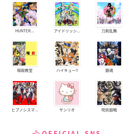
HUNTER...
アイドリッシ...
刀剣乱舞
暗殺教室
ハイキュー!!
銀魂
ヒプノシスマ...
サンリオ
呪術廻戦
OFFICIAL SNS