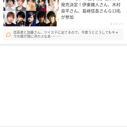
発売決定！伊東健人さん、木村
良平さん、島﨑信長さんら13名
が参加
6コメント
信長君と加藤さん、ツイステに出てるので、今歌うとどうしてもキャ
ラの顔が頭に浮かぶなあ………