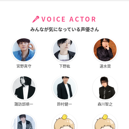
VOICE ACTOR
みんなが気になっている声優さん
宮野真守
下野紘
速水奨
諏訪部順一
鈴村健一
森川智之