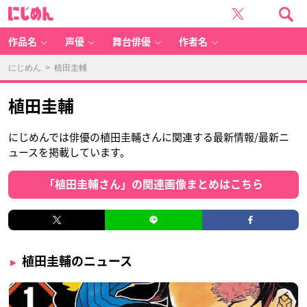
に
じ
め
ん
作品名
声優
舞台俳優
作者名
にじめん
> 植田圭輔
植田圭輔
にじめんでは俳優の植田圭輔さんに関連する最新情報/最新ニ
ュースを掲載しています。
「植田圭輔さん」の関連画像まとめはこちら
植田圭輔のニュース