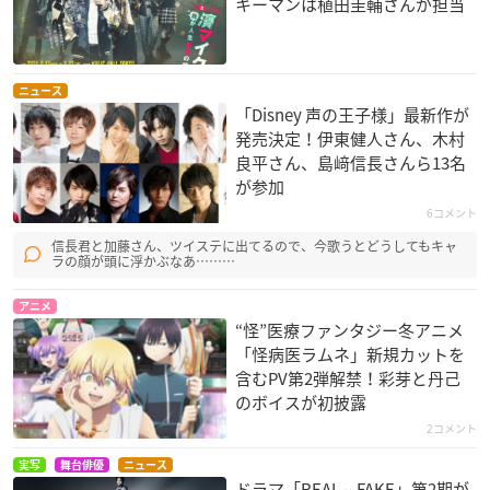
キーマンは植田圭輔さんが担当
ニュース
「Disney 声の王子様」最新作が
発売決定！伊東健人さん、木村
良平さん、島﨑信長さんら13名
が参加
6コメント
信長君と加藤さん、ツイステに出てるので、今歌うとどうしてもキャ
ラの顔が頭に浮かぶなあ………
アニメ
“怪”医療ファンタジー冬アニメ
「怪病医ラムネ」新規カットを
含むPV第2弾解禁！彩芽と丹己
のボイスが初披露
2コメント
実写
舞台俳優
ニュース
ドラマ「REAL⇔FAKE」第2期が