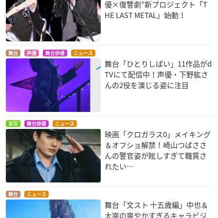
優×復讐劇”新プロジェクト「T
HE LAST METAL」始動！
舞台
声優
舞台俳優
ニュース
舞台「ひとりしばい」11作品がd
TVにて配信中！声優・下野紘さ
んの2役を演じる姿に注目
実写
舞台俳優
ニュース
映画「クロガラス0」メイキング
＆オフショ解禁！崎山つばささ
んの警官姿が眩しすぎて職質さ
れたい…
舞台
ニュース
舞台「文スト 十五歳編」中也＆
太宰の爽やかすぎるキャラビジ