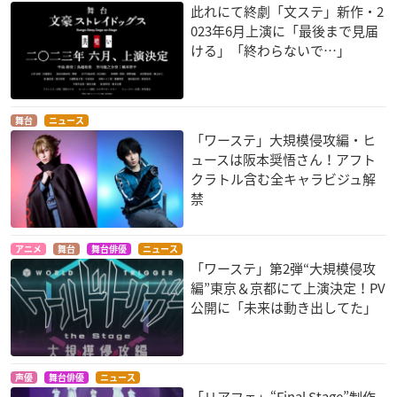
此れにて終劇「文ステ」新作・2
023年6月上演に「最後まで見届
ける」「終わらないで…」
舞台
ニュース
「ワーステ」大規模侵攻編・ヒ
ュースは阪本奨悟さん！アフト
クラトル含む全キャラビジュ解
禁
アニメ
舞台
舞台俳優
ニュース
「ワーステ」第2弾“大規模侵攻
編”東京＆京都にて上演決定！PV
公開に「未来は動き出してた」
声優
舞台俳優
ニュース
「リアフェ」“Final Stage”制作