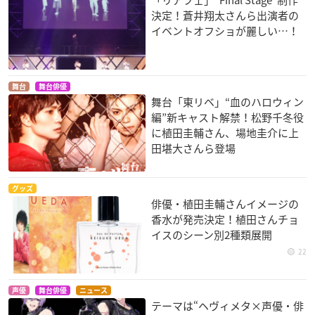
決定！蒼井翔太さんら出演者の
イベントオフショが麗しい…！
舞台
舞台俳優
舞台「東リベ」“血のハロウィン
編”新キャスト解禁！松野千冬役
に植田圭輔さん、場地圭介に上
田堪大さんら登場
グッズ
俳優・植田圭輔さんイメージの
香水が発売決定！植田さんチョ
イスのシーン別2種類展開
22
声優
舞台俳優
ニュース
テーマは“ヘヴィメタ×声優・俳