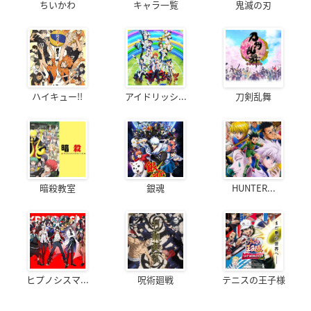
ちいかわ
キャラ一覧
鬼滅の刃
ハイキュー!!
アイドリッシ...
刀剣乱舞
暗殺教室
銀魂
HUNTER...
ヒプノシスマ...
呪術廻戦
テニスの王子様