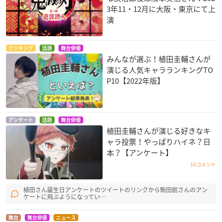
3年11・12月に大阪・東京にて上
演
ランキング
話題
舞台俳優
みんなが選ぶ！植田圭輔さんが
演じる人気キャラランキングTO
P10【2022年版】
アンケート
話題
舞台俳優
植田圭輔さんが演じる好きなキ
ャラ投票！やっぱりハイネ？日
本？【アンケート】
16コメント
植田さん誕生日アンケートのツイートのリンクから駒田航さんのアン
ケートに飛ぶようになってい…
舞台
舞台俳優
ニュース