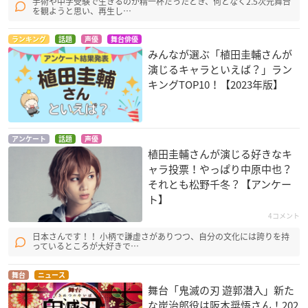
手術や中学受験で生きるのが精一杯だったとき、何となく2.5次元舞台
を観ようと思い、再生し…
ランキング
話題
声優
舞台俳優
みんなが選ぶ「植田圭輔さんが
演じるキャラといえば？」ラン
キングTOP10！【2023年版】
アンケート
話題
声優
植田圭輔さんが演じる好きなキ
ャラ投票！やっぱり中原中也？
それとも松野千冬？【アンケー
ト】
4コメント
日本さんです！！ 小柄で謙虚さがありつつ、自分の文化には誇りを持
っているところが大好きで…
舞台
ニュース
舞台「鬼滅の刃 遊郭潜入」新た
な炭治郎役は阪本奨悟さん！202