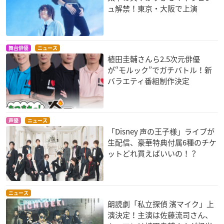
ュ解禁！東京・大阪で上演
舞台俳優
ニュース
植田圭輔さんら2.5次元俳優
が“モルック”でガチバトル！新
バラエティ番組制作決定
声優
ニュース
「Disney 声の王子様」ライブが
生配信、豪華特典付属6種のチケ
ットどれ買えばいいの！？
ニュース
朗読劇「私立探偵 濱マイク」上
演決定！主演は佐藤流司さん、