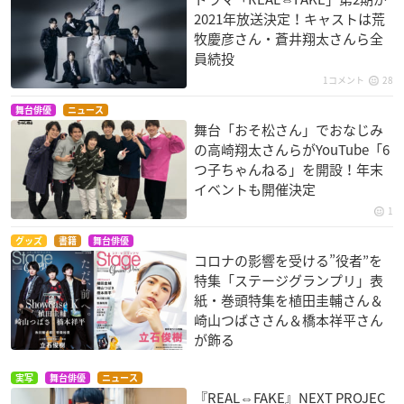
2021年放送決定！キャストは荒
牧慶彦さん・蒼井翔太さんら全
員続投
1コメント
28
舞台俳優
ニュース
舞台「おそ松さん」でおなじみ
の高崎翔太さんらがYouTube「6
つ子ちゃんねる」を開設！年末
イベントも開催決定
1
グッズ
書籍
舞台俳優
コロナの影響を受ける”役者”を
特集「ステージグランプリ」表
紙・巻頭特集を植田圭輔さん＆
崎山つばささん＆橋本祥平さん
が飾る
実写
舞台俳優
ニュース
『REAL⇔FAKE』NEXT PROJEC