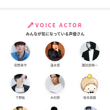
VOICE ACTOR
みんなが気になっている声優さん
宮野真守
速水奨
諏訪部順一
下野紘
木村昴
坂本真綾