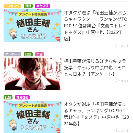
ランキング
話題
舞台俳優
オタクが選ぶ「植田圭輔が演じ
るキャラクター」ランキングTO
P10！1位は舞台『文豪ストレイ
ドッグス』中原中也【2025年
版】
2コメント
アンケート
話題
声優
植田圭輔が演じる好きなキャラ
投票！やっぱり中原中也？それ
とも日本？【アンケート】
2コメント
話題
舞台俳優
オタクが選ぶ「植田圭輔が演じ
るキャラ」ランキングTOP10！
第1位は『文ステ』中原中也【20
24年版】
1コメント