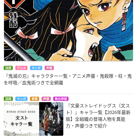
話題
アニメ
マンガ
声優
『鬼滅の刃』キャラクター一覧・アニメ声優・鬼殺隊・柱・鬼
を呼吸／血鬼術つきで全網羅
話題
マンガ
書籍
声優
舞台俳優
『文豪ストレイドッグス（文ス
ト）』キャラ一覧【2026年最新
版】全組織の登場人物を異能
力・声優つきで紹介