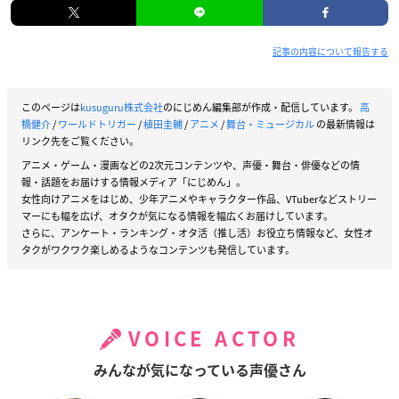
記事の内容について報告する
このページは
kusuguru株式会社
のにじめん編集部が作成・配信しています。
高
橋健介
/
ワールドトリガー
/
植田圭輔
/
アニメ
/
舞台・ミュージカル
の最新情報は
リンク先をご覧ください。
アニメ・ゲーム・漫画などの2次元コンテンツや、声優・舞台・俳優などの情
報・話題をお届けする情報メディア「にじめん」。
女性向けアニメをはじめ、少年アニメやキャラクター作品、VTuberなどストリー
マーにも幅を広げ、オタクが気になる情報を幅広くお届けしています。
さらに、アンケート・ランキング・オタ活（推し活）お役立ち情報など、女性オ
タクがワクワク楽しめるようなコンテンツも発信しています。
VOICE ACTOR
みんなが気になっている声優さん