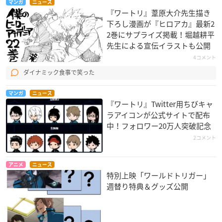
マンガ
ニュース
『ワートリ』葦原大介先生描き
下ろし漫画が『ヒロアカ』最新2
2巻にサプライズ掲載！堀越耕平
先生による宣伝イラストも公開
4コメント
ダイナミック食事で笑った
マンガ
ニュース
『ワートリ』Twitter用ちびキャ
ラアイコンが公式サイトで配布
中！フォロワー20万人突破記念
2コメント
アニメ
ニュース
特別上映「ワールドトリガー」
週替り特典＆グッズ公開