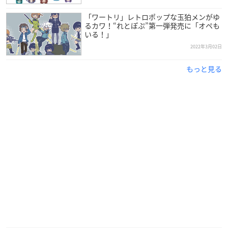
東京：2022年8月5日（金）～14日（日）品川プリンスホテ
ル ステラボール
「ワートリ」レトロポップな玉狛メンがゆ
るカワ！“れとぽぷ”第一弾発売に「オペも
京都：2022年8月19日（金）～21日（日）京都劇場
いる！」
解禁PV公開🎥
https://t.co/76mmURUusG
https://t.co/ziPd
2022年3月02日
WJxM24
#ワールドトリガー
pic.twitter.com/mTeI9estpe
— 『ワールドトリガー the Stage』公式 (@W_Trigger_Stag
もっと見る
e)
March 4, 2022