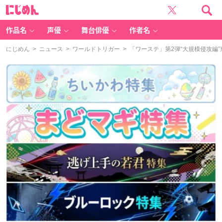
に
じ
め
ん
作品名
声優
舞台俳優
作者名
にじめん
>
ニュース
>
ワールドトリガー
> 「ワーステ」第2弾“大規模侵攻編