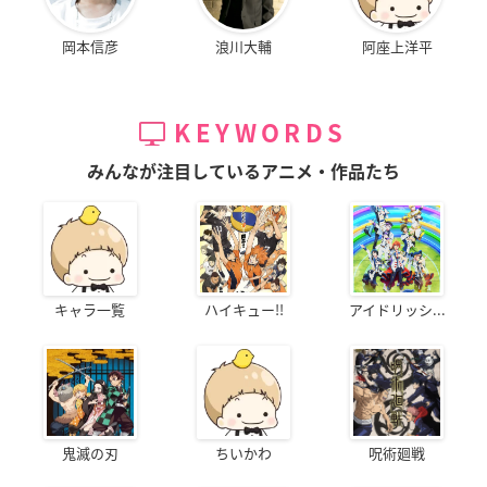
岡本信彦
浪川大輔
阿座上洋平
KEYWORDS
みんなが注目しているアニメ・作品たち
キャラ一覧
ハイキュー!!
アイドリッシ...
鬼滅の刃
ちいかわ
呪術廻戦