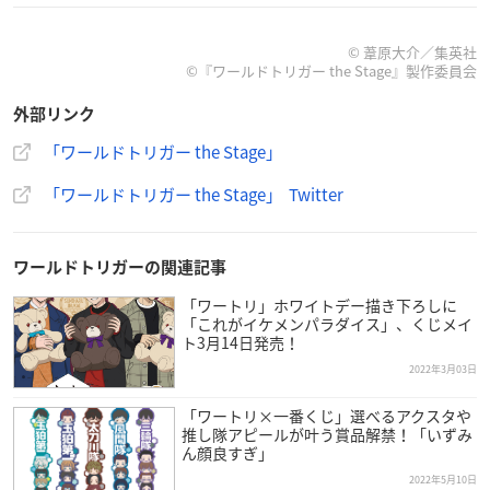
【スタッフ】
原作：「
ワールドトリガー
」葦原大介（集英社「ジャンプS
© 葦原大介／集英社
©『ワールドトリガー the Stage』製作委員会
Q.」連載／ジャンプ コミックス刊）
脚本・演出：中屋敷法仁
外部リンク
「ワールドトリガー the Stage」
【キャスト】
空閑遊真役：
植田圭輔
「ワールドトリガー the Stage」 Twitter
三雲修役：溝口琢矢
雨取千佳役：其原有沙
迅悠一役：
高橋健介
ワールドトリガーの関連記事
他
「ワートリ」ホワイトデー描き下ろしに
※敬称略
「これがイケメンパラダイス」、くじメイ
ト3月14日発売！
2022年3月03日
「ワートリ×一番くじ」選べるアクスタや
推し隊アピールが叶う賞品解禁！「いずみ
#ワーステ
第2弾公演開催決定🎉
ん顔良すぎ」
『ワールドトリガー the Stage』大規模侵攻編
2022年5月10日