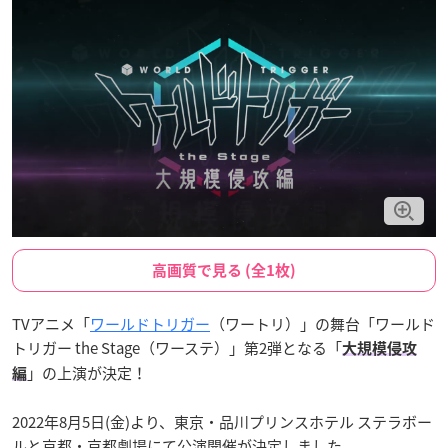
高画質で見る (全1枚)
TVアニメ「
ワールドトリガー
（ワートリ）」の舞台「ワールド
トリガー the Stage（ワーステ）」第2弾となる「
大規模侵攻
」の上演が決定！
編
2022年8月5日(金)より、東京・品川プリンスホテル ステラボー
ルと京都・京都劇場にて公演開催が決定しました。