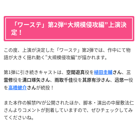
「ワーステ」第2弾“大規模侵攻編”上演決
定！
この度、上演が決定した「ワーステ」第2弾では、作中にて物
語が大きく揺れ動く“大規模侵攻編”が描かれます。
第1弾に引き続きキャストは、
役を
、
空閑遊真
植田圭輔
さん
三
役を
、
役を
、
役
雲修
溝口琢矢さん
雨取千佳
其原有沙さん
迅悠一
を
が続投！
高橋健介
さん
また本作の解禁PVが公開されたほか、脚本・演出の中屋敷法仁
さんよりコメントが到着していますので、ぜひチェックしてみ
てくださいね。