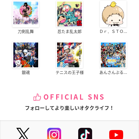
刀剣乱舞
忍たま乱太郎
Ｄｒ．ＳＴＯ...
銀魂
テニスの王子様
あんさんぶる...
OFFICIAL SNS
フォローしてより楽しいオタクライフ！