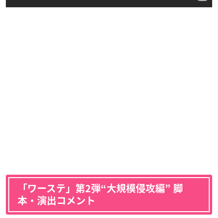
「ワーステ」第2弾“大規模侵攻編” 脚
本・演出コメント