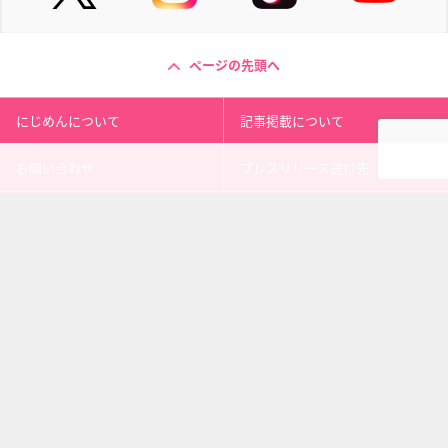
ページの先頭へ
にじめんについて
記事掲載について
お問い合わせ
プレスリリース送付先
利用規約
プライバシーポリシー
インフォマティブデータポリシ
運営会社
ー
kusuguru
media
アニメ情報［にじめん］
科学ニュース［ナゾロジー］
メンタルケア［ココロジー］
心理テスト［シンリ］