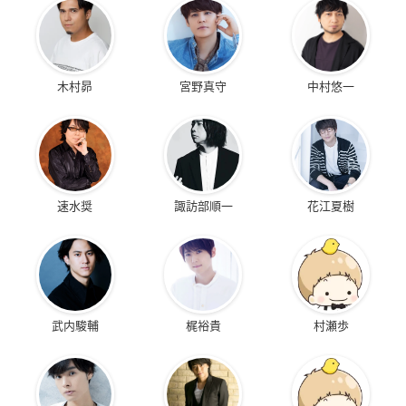
木村昴
宮野真守
中村悠一
速水奨
諏訪部順一
花江夏樹
武内駿輔
梶裕貴
村瀬歩