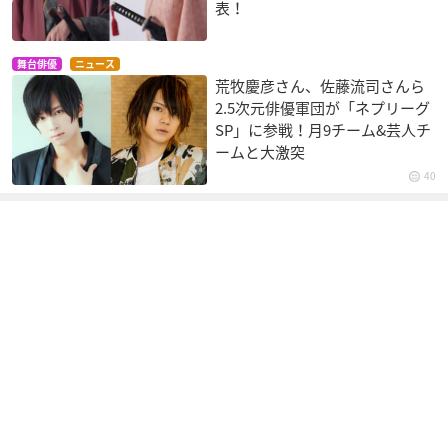
表！
舞台俳優
ニュース
荒牧慶彦さん、佐藤流司さんら
2.5次元俳優軍団が「ネプリーグ
SP」に参戦！月9チーム&芸人チ
ームと大激突
40