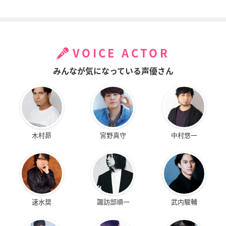
VOICE ACTOR
みんなが気になっている声優さん
木村昴
宮野真守
中村悠一
速水奨
諏訪部順一
武内駿輔