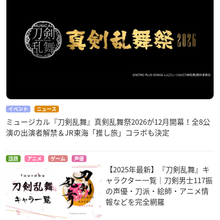
イベント
ニュース
ミュージカル『刀剣乱舞』真剣乱舞祭2026が12月開幕！全8公
演の出演者解禁＆JR東海「推し旅」コラボも決定
話題
アニメ
ゲーム
声優
【2025年最新】『刀剣乱舞』キ
ャラクター一覧｜刀剣男士117振
の声優・刀派・絵師・アニメ情
報などを完全網羅