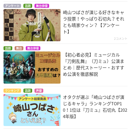
アンケート
話題
舞台俳優
崎山つばさが演じる好きなキャ
ラ投票！やっぱり石切丸？それ
とも晴家ウィン？【アンケー
ト】
2コメント
話題
舞台
舞台俳優
【初心者必見】ミュージカル
『刀剣乱舞』（刀ミュ）公演ま
とめ｜歴代ストーリー・おすす
め公演を徹底解説
ランキング
話題
声優
オタクが選ぶ「崎山つばさが演
じるキャラ」ランキングTOP1
0！1位は『刀ミュ』石切丸【202
4年版】