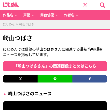
に
じ
め
ん
作品名
声優
舞台俳優
作者名
にじめん
> 崎山つばさ
崎山つばさ
にじめんでは俳優の崎山つばささんに関連する最新情報/最新
ニュースを掲載しています。
「崎山つばささん」の関連画像まとめはこちら
崎山つばさのニュース