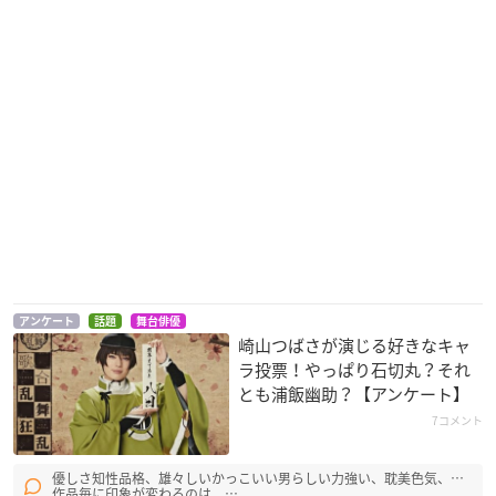
アンケート
話題
舞台俳優
崎山つばさが演じる好きなキャ
ラ投票！やっぱり石切丸？それ
とも浦飯幽助？【アンケート】
7コメント
優しさ知性品格、雄々しいかっこいい男らしい力強い、耽美色気、…
作品毎に印象が変わるのは、…