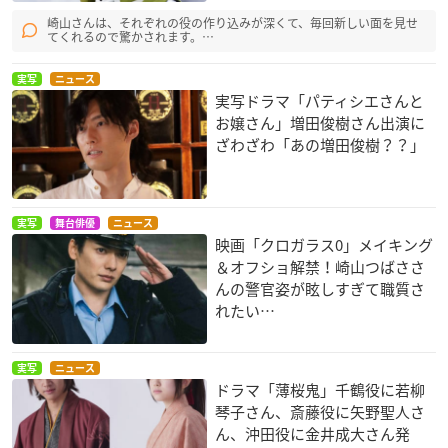
崎山さんは、それぞれの役の作り込みが深くて、毎回新しい面を見せ
てくれるので驚かされます。…
実写
ニュース
実写ドラマ「パティシエさんと
お嬢さん」増田俊樹さん出演に
ざわざわ「あの増田俊樹？？」
実写
舞台俳優
ニュース
映画「クロガラス0」メイキング
＆オフショ解禁！崎山つばささ
んの警官姿が眩しすぎて職質さ
れたい…
実写
ニュース
ドラマ「薄桜鬼」千鶴役に若柳
琴子さん、斎藤役に矢野聖人さ
ん、沖田役に金井成大さん発