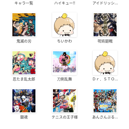
キャラ一覧
ハイキュー!!
アイドリッシ...
鬼滅の刃
ちいかわ
呪術廻戦
忍たま乱太郎
刀剣乱舞
Ｄｒ．ＳＴＯ...
銀魂
テニスの王子様
あんさんぶる...