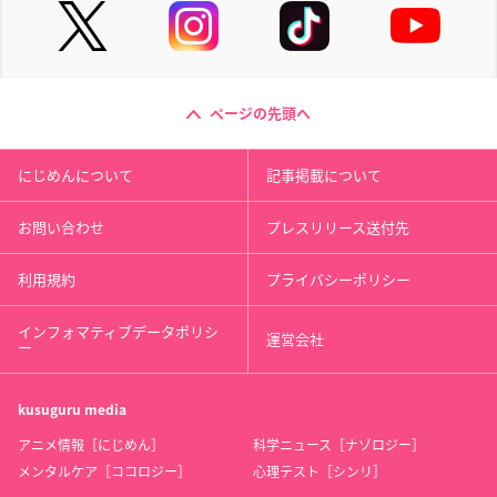
ページの先頭へ
にじめんについて
記事掲載について
お問い合わせ
プレスリリース送付先
利用規約
プライバシーポリシー
インフォマティブデータポリシ
運営会社
ー
kusuguru
media
アニメ情報［にじめん］
科学ニュース［ナゾロジー］
メンタルケア［ココロジー］
心理テスト［シンリ］