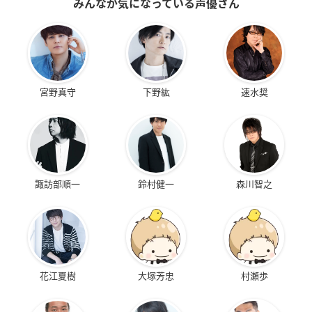
みんなが気になっている声優さん
宮野真守
下野紘
速水奨
諏訪部順一
鈴村健一
森川智之
花江夏樹
大塚芳忠
村瀬歩