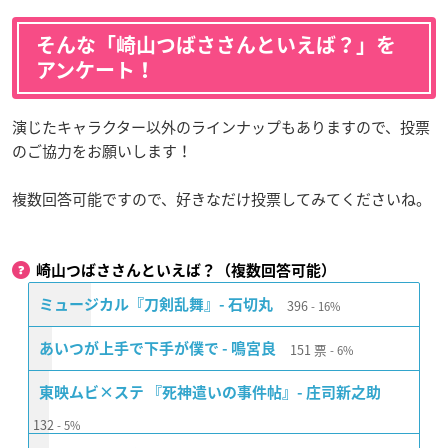
そんな「崎山つばささんといえば？」を
アンケート！
演じたキャラクター以外のラインナップもありますので、投票
のご協力をお願いします！
複数回答可能ですので、好きなだけ投票してみてくださいね。
崎山つばささんといえば？（複数回答可能）
396
ミュージカル『刀剣乱舞』- 石切丸
16%
151
票
あいつが上手で下手が僕で - 鳴宮良
6%
東映ムビ×ステ 『死神遣いの事件帖』- 庄司新之助
132
5%