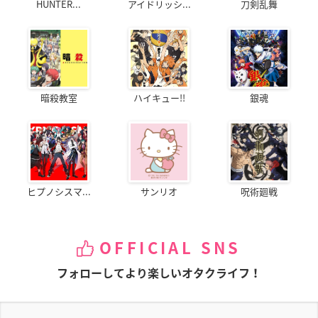
HUNTER...
アイドリッシ...
刀剣乱舞
暗殺教室
ハイキュー!!
銀魂
ヒプノシスマ...
サンリオ
呪術廻戦
OFFICIAL SNS
フォローしてより楽しいオタクライフ！