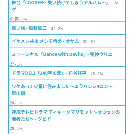
舞台「LOOSER〜失い続けてしまうアルバム〜」 - シ
ゲ
41
票
2%
37
怖い絵 - 鷹野雄二
2%
30
イケメン共よ メシを喰え - オサム
1%
ミュージカル「Dance with Devils」- 楚神ウリエ
27
1%
26
ドラマDELI「140字の恋」- 粒谷脩平
1%
ワケあって火星に住みました〜エラバレシ4ニン〜 ‐
東山樹
24
1%
連続テレビドラマ ディキータマリモット〜オウセンの
若者たち〜 - ダビド
20
1%