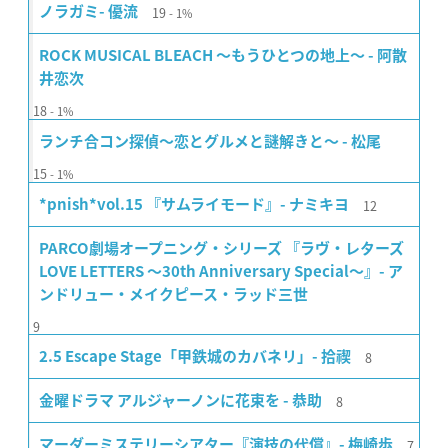
19
ノラガミ- 優流
1%
ROCK MUSICAL BLEACH 〜もうひとつの地上〜 - 阿散
井恋次
18
1%
ランチ合コン探偵〜恋とグルメと謎解きと〜 - 松尾
15
1%
12
*pnish*vol.15 『サムライモード』- ナミキヨ
PARCO劇場オープニング・シリーズ 『ラヴ・レターズ
LOVE LETTERS 〜30th Anniversary Special〜』- ア
ンドリュー・メイクピース・ラッド三世
9
8
2.5 Escape Stage「甲鉄城のカバネリ」- 拾禊
8
金曜ドラマ アルジャーノンに花束を - 恭助
7
マーダーミステリーシアター『演技の代償』- 梅崎歩