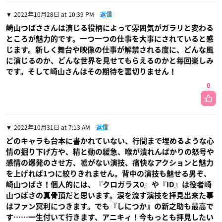
2022年10月28日 at 10:39 PM
返信
崎山つばささんは演じる役柄によって雰囲気がガラリと変わる
ところが魅力的です。一つ一つの仕事を大事にされていると感
じます。新しく舞台や映像の仕事が解禁される度に、どんな風
に演じるのか、どんな世界を見せてもらえるのかと毎回楽しみ
です。そして崎山さんはその期待を裏切りません！
0
2022年10月31日 at 7:13 AM
返信
どのキャラも台本に書かれていない、行間まで埋めるような心
情の掘り下げ方や、精と動の緩急、喉が潰れんばかりの怒号や
感情の爆発のさせ方、嘘がない演技、痛快なアクションと魅力
を上げれば1つに絞りきれません。背中の演技も魅せる男ぞ、
崎山つばさ！個人的には、『クロガラス0』や『ID』は役者崎
山つばさの真骨頂だと思います。涙を流す演技を拝見出来た事
はファン冥利につきます。でも『しにつか』の新之助も最高で
す……一生付いて行きます、アニキィ！今もっとも拝見したい