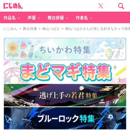
に
じ
め
ん
作品名
声優
舞台俳優
作者名
にじめん
>
舞台俳優
>
崎山つばさ
> 崎山つばささんが演じる好きなキャラ投