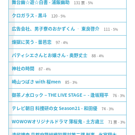
131
票
舞台幽☆遊☆白書 - 浦飯幽助
5%
120
クロガラス - 黒斗
5%
111
広告会社、男子寮のおかずくん ‐ 東良啓介
5%
97
煉獄に笑う - 曇芭恋
4%
88
パティシエさんとお嬢さん - 奥野丈士
4%
87
神社の時間
4%
85
崎山つばさ with 桜men
3%
76
御茶ノ水ロック－THE LIVE STAGE－ - 逢坂翔平
3%
74
テレビ朝日 科捜研の女 Season21 - 和田優
3%
71
票
WOWOWオリジナルドラマ 薄桜鬼 - 土方歳三
3%
遺留捜査 京都府警組織犯罪対策二課 刑事 - 氷室翔太