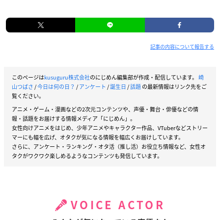
記事の内容について報告する
このページは
kusuguru株式会社
のにじめん編集部が作成・配信しています。
崎
山つばさ
/
今日は何の日？
/
アンケート
/
誕生日
/
話題
の最新情報はリンク先をご
覧ください。
アニメ・ゲーム・漫画などの2次元コンテンツや、声優・舞台・俳優などの情
報・話題をお届けする情報メディア「にじめん」。
女性向けアニメをはじめ、少年アニメやキャラクター作品、VTuberなどストリー
マーにも幅を広げ、オタクが気になる情報を幅広くお届けしています。
さらに、アンケート・ランキング・オタ活（推し活）お役立ち情報など、女性オ
タクがワクワク楽しめるようなコンテンツも発信しています。
VOICE ACTOR