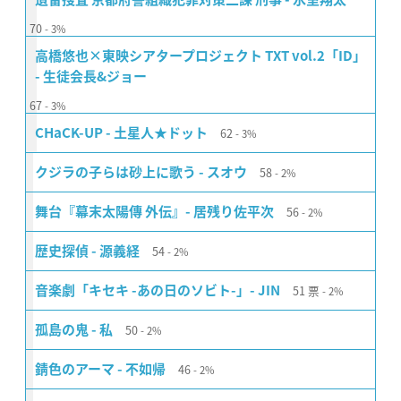
70
3%
高橋悠也×東映シアタープロジェクト TXT vol.2「ID」
- 生徒会長&ジョー
67
3%
62
CHaCK-UP - 土星人★ドット
3%
58
クジラの子らは砂上に歌う - スオウ
2%
56
舞台『幕末太陽傳 外伝』- 居残り佐平次
2%
54
歴史探偵 - 源義経
2%
51
票
音楽劇「キセキ -あの日のソビト-」- JIN
2%
50
孤島の鬼 - 私
2%
46
錆色のアーマ - 不如帰
2%