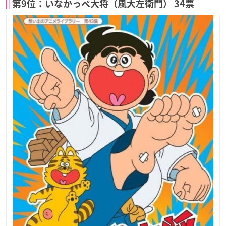
第9位：いなかっぺ大将（風大左衛門） 34票