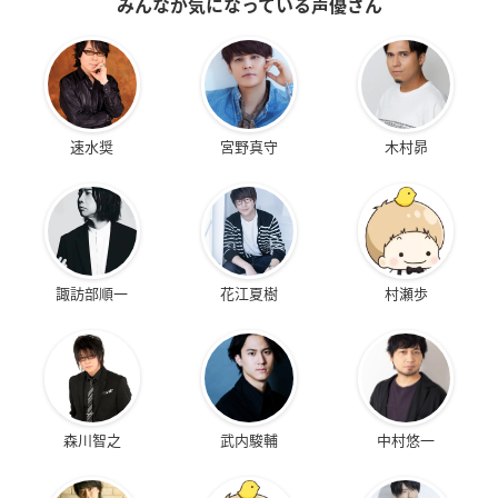
みんなが気になっている声優さん
速水奨
宮野真守
木村昴
諏訪部順一
花江夏樹
村瀬歩
森川智之
武内駿輔
中村悠一