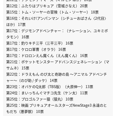
第12位：ふたりはプリキュア（雪城さなえ） 20票
第15位：トム・ソーヤーの冒険（トム・ソーヤー） 18票
第16位：それいけ!アンパンマン（シチューおばさん〈2代目〉
ほか） 17票
第17位：デジモンアドベンチャー：（ナレーション、ユキミボ
タモン） 16票
第17位：釣りキチ三平（三平三平） 16票
第17位：ケロロ軍曹（オララ） 16票
第17位：ドロロンえん魔くん（えん魔くん） 16票
第21位：ポケットモンスター アドバンスジェネレーション（マ
サムネ） 15票
第22位：ドラえもん のび太と奇跡の島 〜アニマル アドベンチ
ャー〜（のび助 / ダッケ） 14票
第23位：オバケのQ太郎（TBS版）（大原伸一） 13票
第24位：まいっちんぐマチコ先生（ケン太） 11票
第25位：プロゴルファー猿（猿丸） 10票
第25位：映画 プリキュアオールスターズNewStage3 永遠のと
もだち（悪夢獣） 10票