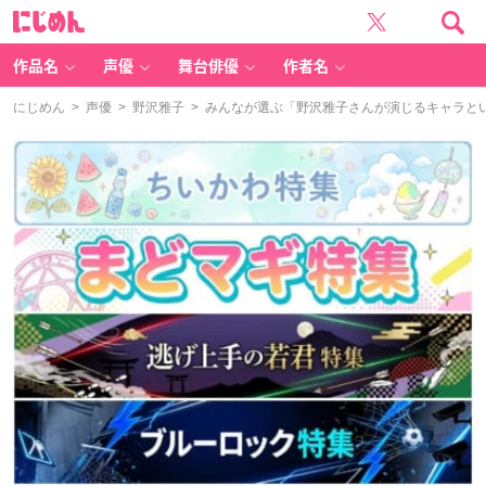
に
じ
め
ん
作品名
声優
舞台俳優
作者名
にじめん
>
声優
>
野沢雅子
> みんなが選ぶ「野沢雅子さんが演じるキャラといえ