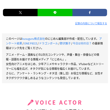
記事の内容について報告する
このページは
kusuguru株式会社
のにじめん編集部が作成・配信しています。
ア
ンケート結果
/
ONE PIECE
/
ドラゴンボール
/
野沢雅子
/
今日は何の日？
の最新情
報はリンク先をご覧ください。
アニメ・ゲーム・漫画などの2次元コンテンツや、声優・舞台・俳優などの情
報・話題をお届けする情報メディア「にじめん」。
女性向けアニメをはじめ、少年アニメやキャラクター作品、VTuberなどストリー
マーにも幅を広げ、オタクが気になる情報を幅広くお届けしています。
さらに、アンケート・ランキング・オタ活（推し活）お役立ち情報など、女性オ
タクがワクワク楽しめるようなコンテンツも発信しています。
VOICE ACTOR