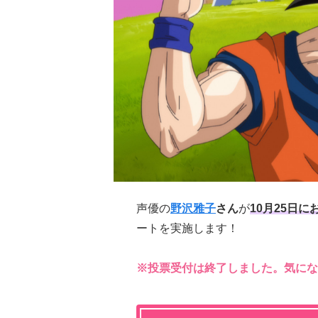
声優の
野沢雅子
さん
が
10月25日
ートを実施します！
※投票受付は終了しました。気にな