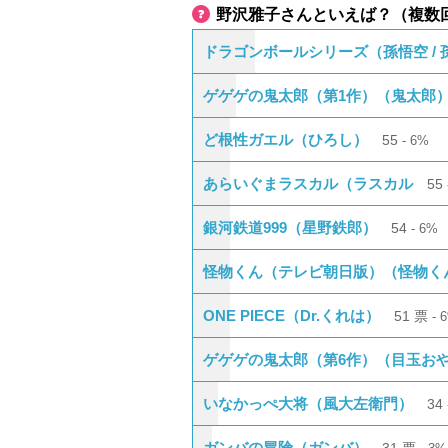
野沢雅子さんといえば？（複数
ドラゴンボールシリーズ（孫悟空 / 孫悟
ゲゲゲの鬼太郎（第1作）（鬼太郎
ど根性ガエル（ひろし）
55
6%
あらいぐまラスカル（ラスカル
55
銀河鉄道999（星野鉄郎）
54
6%
怪物くん（テレビ朝日版）（怪物く
ONE PIECE（Dr.くれは）
51
票
ゲゲゲの鬼太郎（第6作）（目玉お
いなかっぺ大将（風大左衛門）
34
ガンバの冒険（ガンバ）