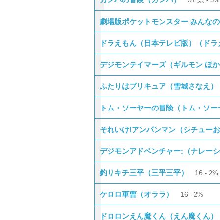
31
票
3%
劇場版ポケットモンスター みんな
ドラえもん（日本テレビ版）（ドラ
デジモンテイマーズ（ギルモン ほか
ふたりはプリキュア（雪城さなえ）
トム・ソーヤーの冒険（トム・ソー
それいけ!アンパンマン（シチューお
デジモンアドベンチャー:（ナレー
釣りキチ三平（三平三平）
16
2%
ケロロ軍曹（オララ）
16
2%
ドロロンえん魔くん（えん魔くん）