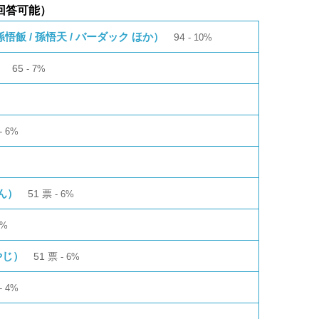
回答可能）
飯 / 孫悟天 / バーダック ほか）
94
10%
）
65
7%
6%
ん）
51
票
6%
6%
やじ）
51
票
6%
4%