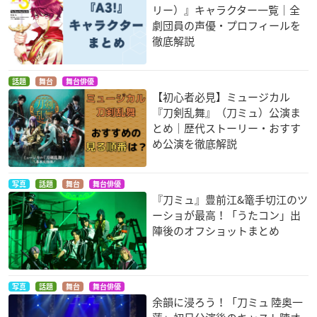
リー）』キャラクター一覧｜全
劇団員の声優・プロフィールを
徹底解説
話題
舞台
舞台俳優
【初心者必見】ミュージカル
『刀剣乱舞』（刀ミュ）公演ま
とめ｜歴代ストーリー・おすす
め公演を徹底解説
写真
話題
舞台
舞台俳優
『刀ミュ』豊前江&篭手切江のツ
ーショが最高！「うたコン」出
陣後のオフショットまとめ
写真
話題
舞台
舞台俳優
余韻に浸ろう！「刀ミュ 陸奥一