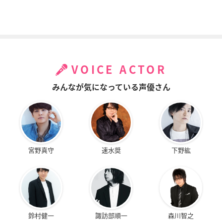
VOICE ACTOR
みんなが気になっている声優さん
宮野真守
速水奨
下野紘
鈴村健一
諏訪部順一
森川智之