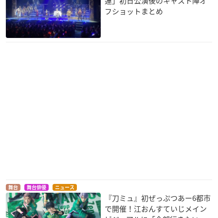
蓮」初日公演後のキャスト陣オ
フショットまとめ
舞台
舞台俳優
ニュース
『刀ミュ』初ぜっぷつあー6都市
で開催！江おんすていじメイン