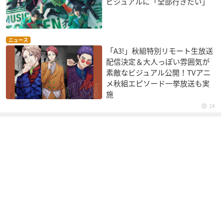
ビジュアルに「全部行きたい」
ニュース
「A3!」秋組特別リモート生放送
配信決定＆大人っぽい雰囲気が
素敵なビジュアル公開！TVアニ
メ秋組エピソード一挙放送も実
施
24