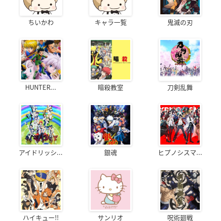
ちいかわ
キャラ一覧
鬼滅の刃
HUNTER...
暗殺教室
刀剣乱舞
アイドリッシ...
銀魂
ヒプノシスマ...
ハイキュー!!
サンリオ
呪術廻戦