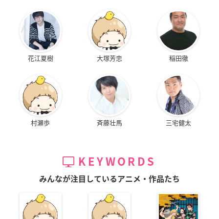
花江夏樹
大塚芳忠
稲田徹
村瀬歩
斉藤壮馬
三宅健太
KEYWORDS
みんなが注目しているアニメ・作品たち