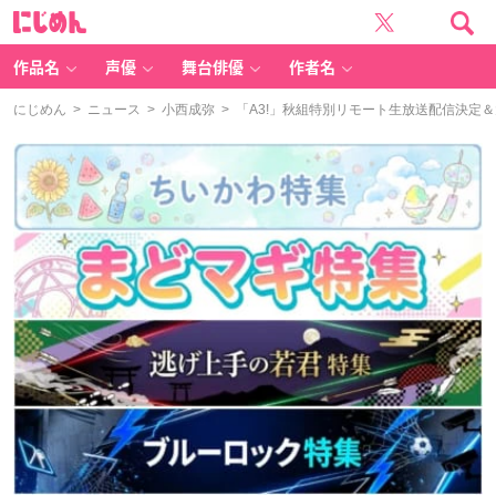
に
じ
め
ん
作品名
声優
舞台俳優
作者名
にじめん
>
ニュース
>
小西成弥
> 「A3!」秋組特別リモート生放送配信決定