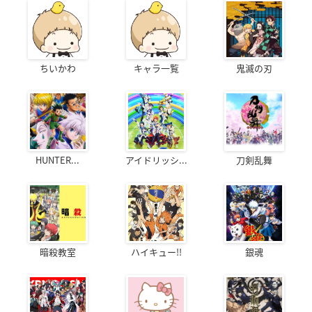
ちいかわ
キャラ一覧
鬼滅の刃
HUNTER...
アイドリッシ...
刀剣乱舞
暗殺教室
ハイキュー!!
銀魂