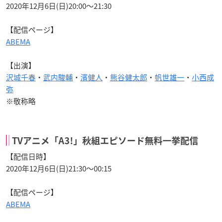
2020年12月6日(日)20:00〜21:30
【配信ページ】
ABEMA
【出演】
沢城千春
・
武内駿輔
・
濱健人
・
熊谷健太郎
・
帆世雄一
・
小西成
弥
※敬称略
TVアニメ「A3!」秋組エピソード無料一挙配信
【配信日時】
2020年12月6日(日)21:30〜00:15
【配信ページ】
ABEMA