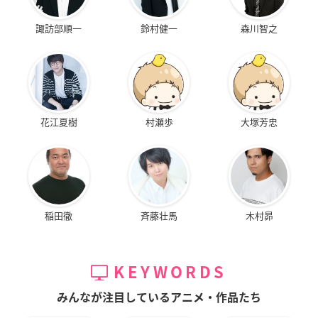
諏訪部順一
鈴村健一
森川智之
花江夏樹
村瀬歩
大塚芳忠
稲田徹
斉藤壮馬
木村昴
KEYWORDS
みんなが注目しているアニメ・作品たち