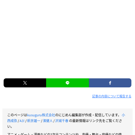
記事の内容について報告する
このページは
kusuguru株式会社
のにじめん編集部が作成・配信しています。
小
西成弥
/
A3!
/
帆世雄一
/
濱健人
/
沢城千春
の最新情報はリンク先をご覧くださ
い。
アニメ・ゲーム・漫画などの2次元コンテンツや、声優・舞台・俳優などの情