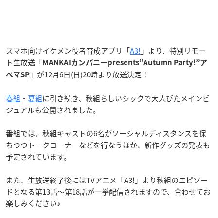
スマホ向けイケメン役者育成アプリ「
A3!
」より、特別リモー
ト生放送「
MANKAIカンパニーpresents”Autumn Party!”ア
」が12月6日(日)20時より放送決定！
ベマSP
春組
・
夏組
に引き続き、秋組らしいシックで大人びたメインビ
ジュアルも公開されました。
番組では、秋組キャストの6名がソーシャルディスタンスを保
ちつつトークコーナーなどを行なうほか、新作グッズの発表も
予定されています。
また、生放送終了後にはTVアニメ「A3!」より秋組のエピソー
ドとなる第13話〜第18話が一挙配信されますので、合わせてお
楽しみください♪