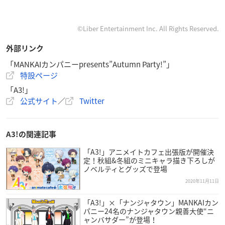
©Liber Entertainment Inc. All Rights Reserved.
外部リンク
「MANKAIカンパニーpresents”Autumn Party!”」
特設ページ
「A3!」
公式サイト
／
Twitter
A3!の関連記事
「A3!」アニメイトカフェ出張版が開催決
定！秋組&冬組のミニキャラ描き下ろしが
ノベルティとグッズで登場
2020年11月11日
「A3!」×「ナンジャタウン」MANKAIカン
パニー24名のナンジャタウン親善大使“ニ
ャンバサダー”が登場！