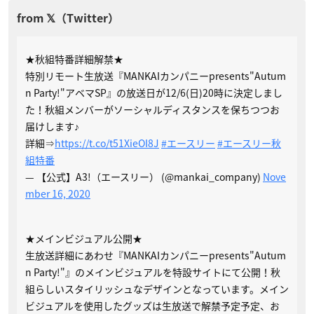
★秋組特番詳細解禁★
特別リモート生放送『MANKAIカンパニーpresents"Autum
n Party!"アベマSP』の放送日が12/6(日)20時に決定しまし
た！秋組メンバーがソーシャルディスタンスを保ちつつお
届けします♪
詳細⇒
https://t.co/t51XieOI8J
#エースリー
#エースリー秋
組特番
— 【公式】A3!（エースリー） (@mankai_company)
Nove
mber 16, 2020
★メインビジュアル公開★
生放送詳細にあわせ『MANKAIカンパニーpresents"Autum
n Party!"』のメインビジュアルを特設サイトにて公開！秋
組らしいスタイリッシュなデザインとなっています。メイン
ビジュアルを使用したグッズは生放送で解禁予定予定、お