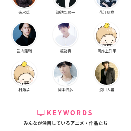
速水奨
諏訪部順一
花江夏樹
武内駿輔
梶裕貴
阿座上洋平
村瀬歩
岡本信彦
浪川大輔
KEYWORDS
みんなが注目しているアニメ・作品たち