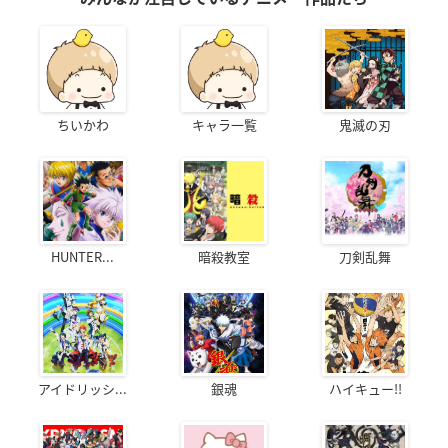
ちいかわ
キャラ一覧
鬼滅の刃
HUNTER...
暗殺教室
刀剣乱舞
アイドリッシ...
銀魂
ハイキュー!!