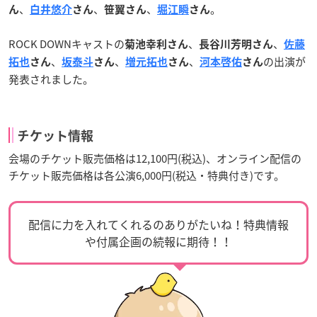
、
、
、
。
ん
白井悠介
さん
笹翼さん
堀江瞬
さん
ROCK DOWNキャストの
、
、
菊池幸利さん
長谷川芳明さん
佐藤
、
、
、
の出演が
拓也
さん
坂泰斗
さん
増元拓也
さん
河本啓佑
さん
発表されました。
チケット情報
会場のチケット販売価格は12,100円(税込)、オンライン配信の
チケット販売価格は各公演6,000円(税込・特典付き)です。
配信に力を入れてくれるのありがたいね！特典情報
や付属企画の続報に期待！！