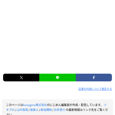
【オンラインシート購入特典】
ライブ
の前や後の楽屋からお届けする、オンラインシート配信
限定のミニドラマ等が予定されています。
VAZZROCK LIVE 2021開催決定！
2021.12.5(日) 品川プリンスホテル ステラボール
昼公演 13:00開演
夜公演 17:00開演
■出演
新垣樽助、小林裕介、山中真尋、白井悠介、笹 翼、堀江 瞬
記事の内容について報告する
菊池幸利、長谷川芳明、佐藤拓也、坂 泰斗、増元拓也、河
本啓佑
https://t.co/fGgYudyqZ1
#バズロ
#バズライ
pic.twitt
er.com/7Wu7jcyFbu
このページは
kusuguru株式会社
のにじめん編集部が作成・配信しています。
ツ
— VAZZROCK（バズロック）公式 (@vazzrock_info)
April 2
キプロ
/
山中真尋
/
坂泰斗
/
新垣樽助
/
白井悠介
の最新情報はリンク先をご覧くだ
8, 2021
さい。