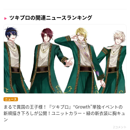
※お申込みには「ツキプロファンクラブ」の会員登録(月額300
円)が必要です。
ツキプロの関連ニュースランキング
※1回のお申込みでお一人様昼夜各公演2枚まで
プレイガイド先行(抽選)：イープラス
【抽選申込期間】
2021年8月6日(金)10:00～2021年8月15日(日)23:59
【抽選結果発表】
2021年8月19日(木)13:00～
受付は
こちら
※1回のお申込みでお一人様昼夜各公演2枚まで
ニュース
一般販売(先着)：イープラス
まるで異国の王子様！『ツキプロ』“Growth”単独イベントの
2021年11月6日(土)10:00～
新規描き下ろしが公開！ユニットカラー・緑の新衣装に胸キュ
受付は
こちら
ン
※お一人様につき昼夜いずれか一公演2枚まで
2コメント