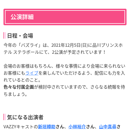
公演詳細
日程・会場
今年の「バズライ」は、2021年12月5日(日)に品川プリンスホ
テル ステラボールにて、2公演が予定されています！
会場のお客様はもちろん、様々な事情により会場に来られない
お客様にも
ライブ
を楽しんでいただけるよう、配信にも力を入
れているとのこと。
が検討中されていますので、さらなる続報を待
色々な付属企画
ちましょう。
気になる出演者
VAZZYキャストの
、
、
新垣樽助
さん
小林裕介
さん
山中真尋
さ