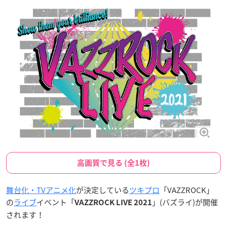
高画質で見る (全1枚)
舞台化・TVアニメ化
が決定している
ツキプロ
「VAZZROCK」
の
ライブ
イベント「
」(バズライ)が開催
VAZZROCK LIVE 2021
されます！