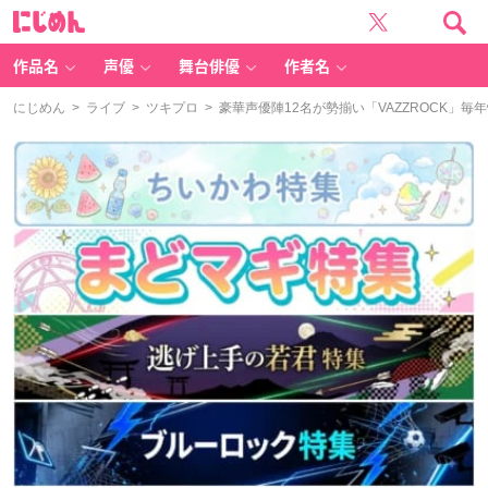
に
じ
め
ん
作品名
声優
舞台俳優
作者名
にじめん
>
ライブ
>
ツキプロ
> 豪華声優陣12名が勢揃い「VAZZROCK」