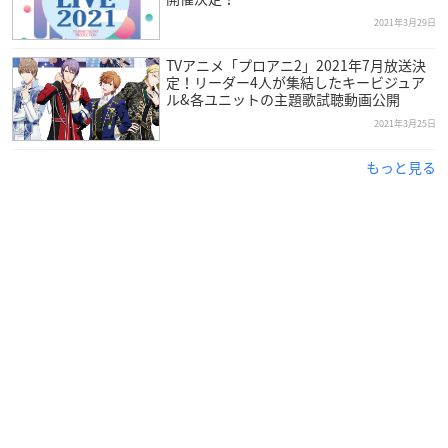
シリアル最速先行(抽選)
2021年3月29日
【抽選申込期間】
2021年5月28日(金)10:00～2021年6月27日(日)23:59
TVアニメ「プロアニ2」2021年7月放送決
定！リーダー4人が集結したキービジュア
ル&各ユニットの主題歌試聴動画公開
【抽選結果発表】
2021年3月25日
2021年7月1日(木)13:00～
もっと見る
お申込みにはBlu-ray Disc「VAZZROCK LIVE 2020」に封入され
るイベント最速先行抽選応募券が必要です。
※1つのシリアルNo.につき昼夜各2枚までお申込みが可能で
す。
ツキプロ
ファンクラブ先行(抽選)
【抽選申込期間】
2021年7月2日(金)10:00～2021年8月1日(日)23:59
【抽選結果発表】
2021年8月5日(木)13:00～