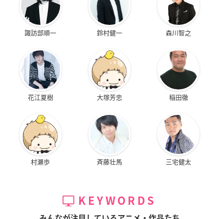
諏訪部順一
鈴村健一
森川智之
花江夏樹
大塚芳忠
稲田徹
村瀬歩
斉藤壮馬
三宅健太
KEYWORDS
みんなが注目しているアニメ・作品たち