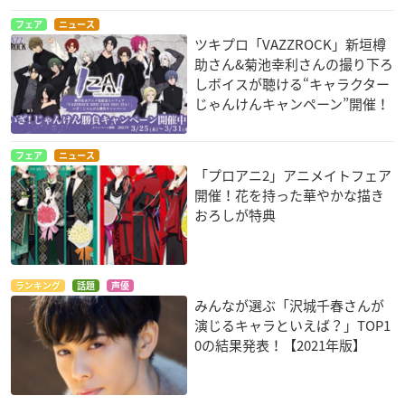
【注意事項】
フェア
ニュース
ツキプロ「VAZZROCK」新垣樽
※本公演のチケット購入時に登録の氏名・緊急連絡先は、万が
助さん&菊池幸利さんの撮り下ろ
一来場者から感染者が発生した場合など必要に応じて保健所等
しボイスが聴ける“キャラクター
の公的機関へ提供させていただく場合がございます。予めご了
じゃんけんキャンペーン”開催！
承ください。
※コロナウイルス感染予防に対する取り組みとお客様へのお願
いにつきましては、別途改めて掲載いたしますので、ご確認の
フェア
ニュース
「プロアニ2」アニメイトフェア
上ご来場ください。
開催！花を持った華やかな描き
おろしが特典
オンラインシート
チケット販売価格：各公演6,000円(税込・特典付き)
【販売期間】
2021年11月6日(土)10:00～2021年12月5日(日)21:00
ランキング
話題
声優
みんなが選ぶ「沢城千春さんが
演じるキャラといえば？」TOP1
【配信期間】
0の結果発表！【2021年版】
各公演配信開始時間～12月5日(日)23:59
※イープラスのStreaming+での配信となります。
※公演当日の23:59までアーカイブをご覧いただけます。