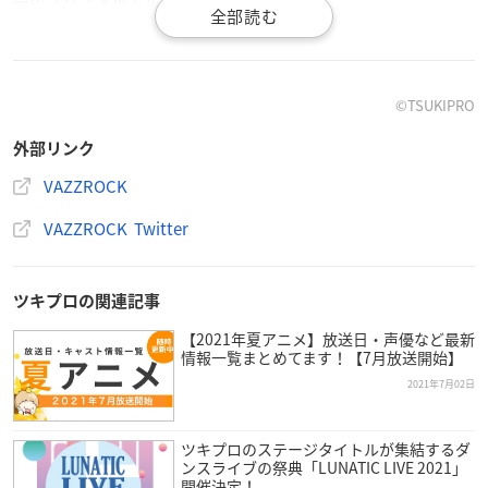
品川プリンスホテル ステラボール
住所：東京都港区高輪4-10-30
【出演】
VAZZY
©︎TSUKIPRO
新垣樽助
、
小林裕介
、
山中真尋
、
白井悠介
、笹 翼、堀江 瞬
外部リンク
ROCK DOWN
VAZZROCK
菊池幸利、長谷川芳明、
佐藤拓也
、坂 泰斗、
増元拓也
、
河本啓
VAZZROCK Twitter
佑
※キャラクター順・敬称略
※公演日程・開催時間・出演者は変更になる可能性がございま
ツキプロの関連記事
す。
【2021年夏アニメ】放送日・声優など最新
情報一覧まとめてます！【7月放送開始】
【チケット価格】
2021年7月02日
会場チケット：12,100円（税込）
オンラインシート：各公演6,000円（税込・特典付き）
ツキプロのステージタイトルが集結するダ
ンスライブの祭典「LUNATIC LIVE 2021」
開催決定！