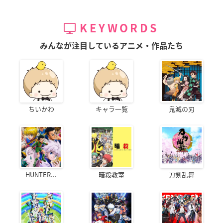
KEYWORDS
みんなが注目しているアニメ・作品たち
ちいかわ
キャラ一覧
鬼滅の刃
HUNTER...
暗殺教室
刀剣乱舞