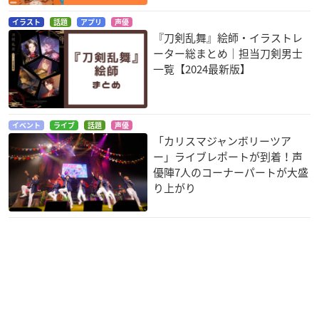
イラスト
話題
アプリ
声優
『刀剣乱舞』絵師・イラストレ
ーター総まとめ｜担当刀剣男士
一覧【2024最新版】
イベント
ライブ
話題
声優
「カリスマジャンボリーツア
ー」ライブレポートが到着！声
優陣7人のコーナーパートが大盛
り上がり