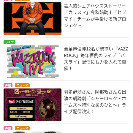
超人的シェアハウスストーリー
「カリスマ」今秋始動！「ヒプ
マイ」チームが手掛ける新プロ
ジェクト
ライブ
豪華声優陣12名が勢揃い「VAZZ
ROCK」毎年恒例のライブ「バ
ズライ」配信にも力を入れて開
催！
声優
ニュース
羽多野渉さん、阿部敦さんら出
演の朗読劇「シャーロック・ホ
ームズ～特別なあのひと～」ラ
イブ配信決定！
声優
ニュース