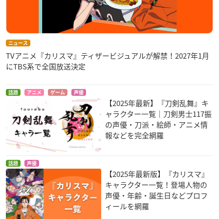
ニュース
TVアニメ『カリスマ』ティザービジュアルが解禁！2027年1月
にTBS系で全国放送決定
話題
アニメ
ゲーム
声優
【2025年最新】『刀剣乱舞』キ
ャラクター一覧｜刀剣男士117振
の声優・刀派・絵師・アニメ情
報などを完全網羅
話題
声優
【2025年最新版】『カリスマ』
キャラクター一覧！登場人物の
声優・年齢・誕生日などプロフ
ィールを網羅