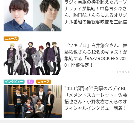
ラジオ番組の枠を超えたパーソ
ナリティが集結！中島ヨシキさ
ん、駒田航さんらによるオリジ
ナル番組の無観客映像を生配信
ニュース
『ツキプロ』白井悠介さん、佐
藤拓也さんら12名のキャストが
集結する「VAZZROCK FES 202
0」開催決定！
1コメント
インタビュー
BL
ニュース
”エロ部門6位” 刑事のバディBL
「メメントスカーレット」佐藤
拓也さん・小野友樹さんらのオ
フィシャルインタビュー到着！