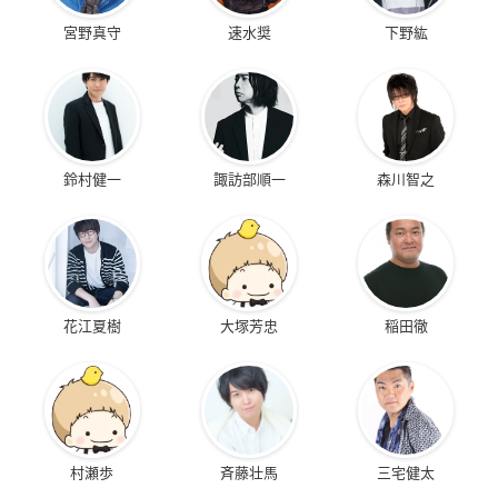
宮野真守
速水奨
下野紘
鈴村健一
諏訪部順一
森川智之
花江夏樹
大塚芳忠
稲田徹
村瀬歩
斉藤壮馬
三宅健太