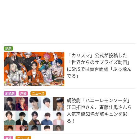
話題
「カリスマ」公式が投稿した
「世界からのサプライズ動画」
にSNSでは賛否両論「ぶっ飛ん
でる」
朗読劇
声優
ニュース
朗読劇「ハニーレモンソーダ」
江口拓也さん、斉藤壮馬さんら
人気声優52名が胸キュンを彩
る！
声優
ニュース