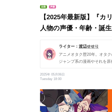
話題
声優
【2025年最新版】『
人物の声優・年齢・誕
ライター：
渡辺せせり
アニメオタク歴20年。オタ
ジャンプ系の漫画やそれを原
2025年 05月06日
Tuesday 18:00