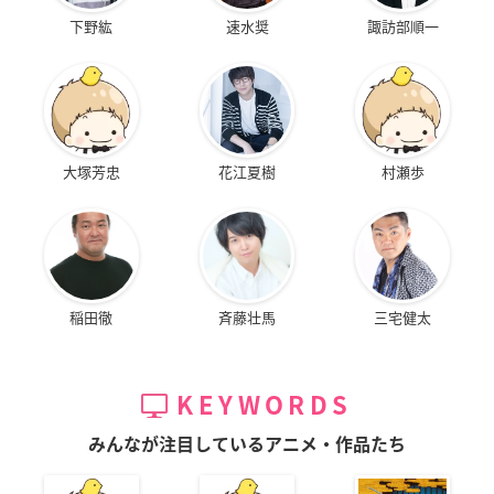
下野紘
速水奨
諏訪部順一
大塚芳忠
花江夏樹
村瀬歩
稲田徹
斉藤壮馬
三宅健太
KEYWORDS
みんなが注目しているアニメ・作品たち