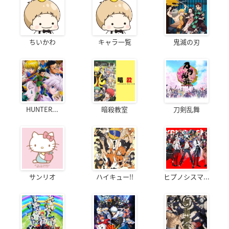
ちいかわ
キャラ一覧
鬼滅の刃
HUNTER...
暗殺教室
刀剣乱舞
サンリオ
ハイキュー!!
ヒプノシスマ...