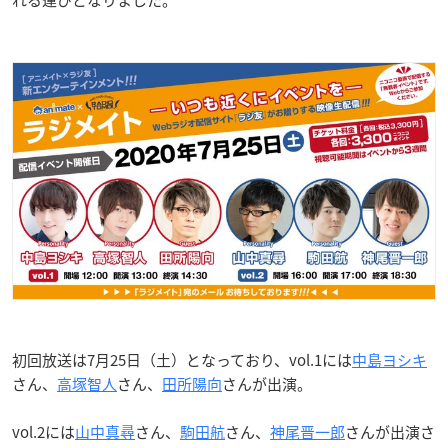
れる運びとなりました。
初回放送は7月25日（土）となっており、vol.1には
中島ヨシキ
さん、
高塚智人
さん、
田所陽向
さんが出演。
vol.2には
山中真尋
さん、
駒田航
さん、
神尾晋一郎
さんが出演さ