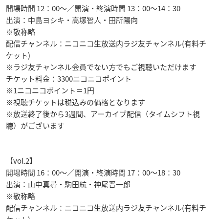
開場時間 12：00～／開演・終演時間 13：00～14：30
出演：中島ヨシキ・高塚智人・田所陽向
※敬称略
配信チャンネル：ニコニコ生放送内ラジ友チャンネル(有料チ
ケット)
※ラジ友チャンネル会員でない方でもご視聴いただけます
チケット料金：3300ニコニコポイント
※1ニコニコポイント＝1円
※視聴チケットは税込みの価格となります
※放送終了後から3週間、アーカイブ配信（タイムシフト視
聴）がございます
【vol.2】
開場時間 16：00～／開演・終演時間 17：00～18：30
出演：山中真尋・駒田航・神尾晋一郎
※敬称略
配信チャンネル：ニコニコ生放送内ラジ友チャンネル(有料チ