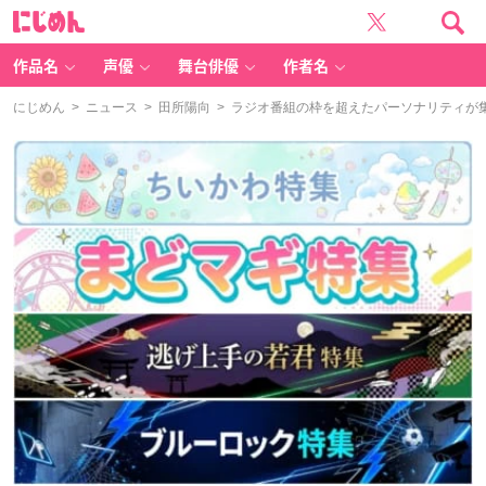
に
じ
め
ん
作品名
声優
舞台俳優
作者名
にじめん
>
ニュース
>
田所陽向
> ラジオ番組の枠を超えたパーソナリティが