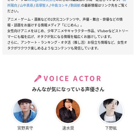
所陽向
/
山中真尋
/
高塚智人
/
中島ヨシキ
/
駒田航
の最新情報はリンク先をご覧く
ださい。
アニメ・ゲーム・漫画などの2次元コンテンツや、声優・舞台・俳優などの情
報・話題をお届けする情報メディア「にじめん」。
女性向けアニメをはじめ、少年アニメやキャラクター作品、VTuberなどストリー
マーにも幅を広げ、オタクが気になる情報を幅広くお届けしています。
さらに、アンケート・ランキング・オタ活（推し活）お役立ち情報など、女性オ
タクがワクワク楽しめるようなコンテンツも発信しています。
VOICE ACTOR
みんなが気になっている声優さん
宮野真守
速水奨
下野紘