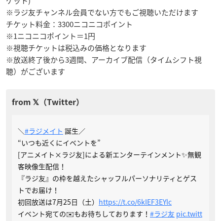
ケット)
※ラジ友チャンネル会員でない方でもご視聴いただけます
チケット料金：3300ニコニコポイント
※1ニコニコポイント＝1円
※視聴チケットは税込みの価格となります
※放送終了後から3週間、アーカイブ配信（タイムシフト視
聴）がございます
＼
#ラジメイト
誕生／
“いつも近くにイベントを”
[アニメイト×ラジ友]による新エンターテインメント✨無観
客映像生配信！
『ラジ友』の枠を越えたシャッフルパーソナリティとゲス
トでお届け！
初回放送は7月25日（土）
https://t.co/6kIEF3EYlc
イベント宛ての✉️もお待ちしております！
#ラジ友
pic.twitt