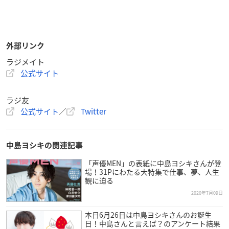
外部リンク
ラジメイト
公式サイト
ラジ友
公式サイト
／
Twitter
中島ヨシキの関連記事
「声優MEN」の表紙に中島ヨシキさんが登
場！31Pにわたる大特集で仕事、夢、人生
観に迫る
2020年7月09日
本日6月26日は中島ヨシキさんのお誕生
日！中島さんと言えば？のアンケート結果