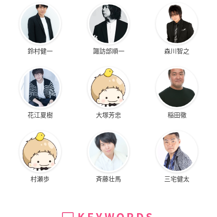
鈴村健一
諏訪部順一
森川智之
花江夏樹
大塚芳忠
稲田徹
村瀬歩
斉藤壮馬
三宅健太