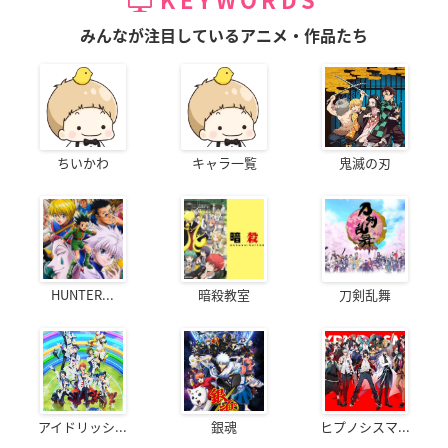
KEYWORDS
みんなが注目しているアニメ・作品たち
ちいかわ
キャラ一覧
鬼滅の刃
HUNTER...
暗殺教室
刀剣乱舞
アイドリッシ...
銀魂
ヒプノシスマ...