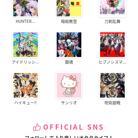
HUNTER...
暗殺教室
刀剣乱舞
アイドリッシ...
銀魂
ヒプノシスマ...
ハイキュー!!
サンリオ
呪術廻戦
OFFICIAL SNS
フォローしてより楽しいオタクライフ！