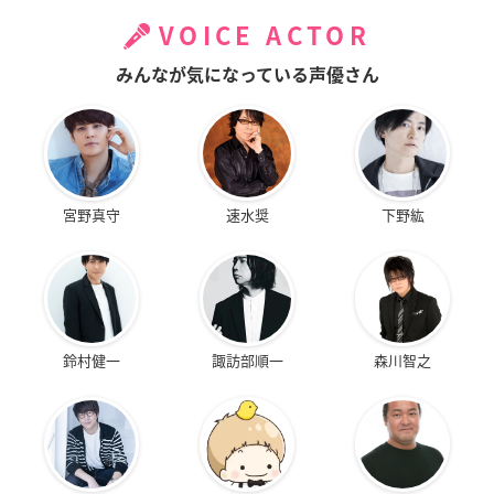
VOICE ACTOR
みんなが気になっている声優さん
宮野真守
速水奨
下野紘
鈴村健一
諏訪部順一
森川智之