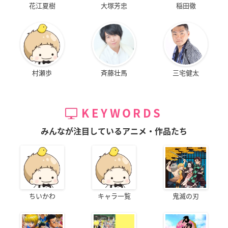
花江夏樹
大塚芳忠
稲田徹
村瀬歩
斉藤壮馬
三宅健太
KEYWORDS
みんなが注目しているアニメ・作品たち
ちいかわ
キャラ一覧
鬼滅の刃