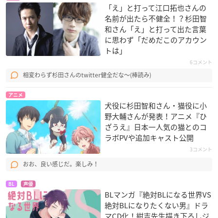
「え」と打って江口拓也さんの
名前が出たら不健全！？杉田智
和さん「え」と打って出た言葉
に思わず「だめだこのアカウン
トは」
6コメント
相変わらず杉田さんのtwitter健全だな〜(棒読み)
アニメ
犬役に杉田智和さん・猫役に小
野大輔さんが発表！アニメ『ひ
ざうえ』日本一人気の猫とのコ
ラボPVや追加キャスト公開
3コメント
おお、良い感じだ。楽しみ！
BL
声優
BLマンガ『絶対BLになる世界VS
絶対BLになりたくない男』ドラ
マCD化！紺吉先生描き下ろしジ