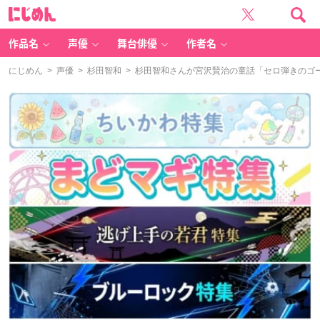
に
じ
め
ん
作品名
声優
舞台俳優
作者名
にじめん
>
声優
>
杉田智和
> 杉田智和さんが宮沢賢治の童話「セロ弾きのゴ