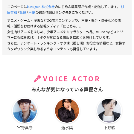
このページは
kusuguru株式会社
のにじめん編集部が作成・配信しています。
杉
田智和
/
話題
/
声優
の最新情報はリンク先をご覧ください。
アニメ・ゲーム・漫画などの2次元コンテンツや、声優・舞台・俳優などの情
報・話題をお届けする情報メディア「にじめん」。
女性向けアニメをはじめ、少年アニメやキャラクター作品、VTuberなどストリー
マーにも幅を広げ、オタクが気になる情報を幅広くお届けしています。
さらに、アンケート・ランキング・オタ活（推し活）お役立ち情報など、女性オ
タクがワクワク楽しめるようなコンテンツも発信しています。
VOICE ACTOR
みんなが気になっている声優さん
宮野真守
速水奨
下野紘