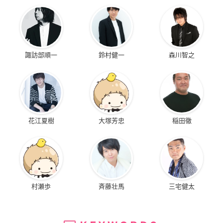
諏訪部順一
鈴村健一
森川智之
花江夏樹
大塚芳忠
稲田徹
村瀬歩
斉藤壮馬
三宅健太