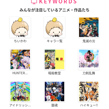
KEYWORDS
みんなが注目しているアニメ・作品たち
ちいかわ
キャラ一覧
鬼滅の刃
HUNTER...
暗殺教室
刀剣乱舞
アイドリッシ...
銀魂
ハイキュー!!