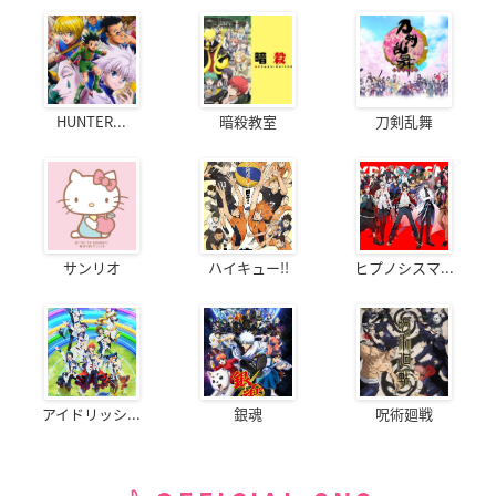
HUNTER...
暗殺教室
刀剣乱舞
サンリオ
ハイキュー!!
ヒプノシスマ...
アイドリッシ...
銀魂
呪術廻戦