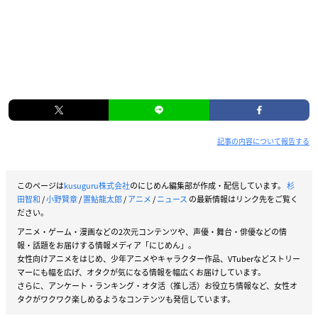
記事の内容について報告する
このページは
kusuguru株式会社
のにじめん編集部が作成・配信しています。
杉
田智和
/
小野賢章
/
置鮎龍太郎
/
アニメ
/
ニュース
の最新情報はリンク先をご覧く
ださい。
アニメ・ゲーム・漫画などの2次元コンテンツや、声優・舞台・俳優などの情
報・話題をお届けする情報メディア「にじめん」。
女性向けアニメをはじめ、少年アニメやキャラクター作品、VTuberなどストリー
マーにも幅を広げ、オタクが気になる情報を幅広くお届けしています。
さらに、アンケート・ランキング・オタ活（推し活）お役立ち情報など、女性オ
タクがワクワク楽しめるようなコンテンツも発信しています。