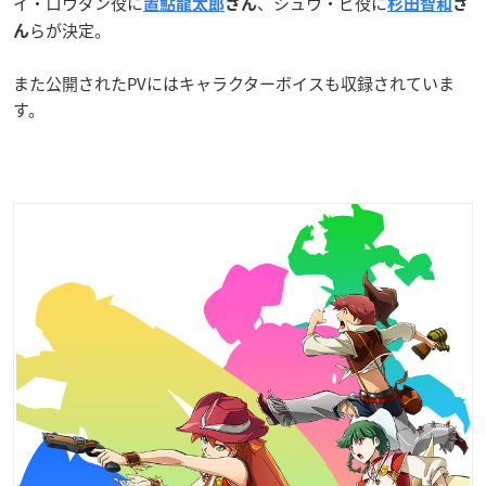
イ・ロウダン役に
、シュウ・ビ役に
置鮎龍太郎
さん
杉田智和
さ
らが決定。
ん
また公開されたPVにはキャラクターボイスも収録されていま
す。