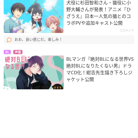
犬役に杉田智和さん・猫役に小
野大輔さんが発表！アニメ『ひ
ざうえ』日本一人気の猫とのコ
ラボPVや追加キャスト公開
3コメント
おお、良い感じだ。楽しみ！
BL
声優
BLマンガ『絶対BLになる世界VS
絶対BLになりたくない男』ドラ
マCD化！紺吉先生描き下ろしジ
ャケット公開