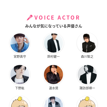
VOICE ACTOR
みんなが気になっている声優さん
宮野真守
鈴村健一
森川智之
下野紘
速水奨
諏訪部順一