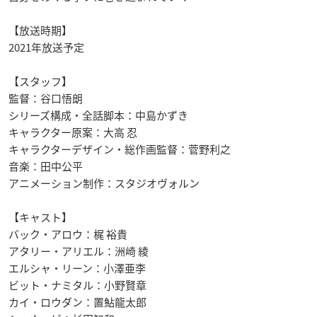
【放送時期】
2021年放送予定
【スタッフ】
監督：谷口悟朗
シリーズ構成・全話脚本：中島かずき
キャラクター原案：大高 忍
キャラクターデザイン・総作画監督：菅野利之
音楽：田中公平
アニメーション制作：スタジオヴォルン
【キャスト】
バック・アロウ：梶 裕貴
アタリー・アリエル：洲崎 綾
エルシャ・リーン：小澤亜李
ビット・ナミタル：小野賢章
カイ・ロウダン：置鮎龍太郎