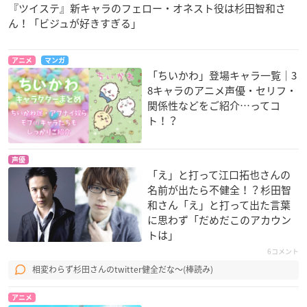
『ツイステ』新キャラのフェロー・オネスト役は杉田智和さ
ん！「ビジュが好きすぎる」
アニメ
マンガ
「ちいかわ」登場キャラ一覧｜3
8キャラのアニメ声優・セリフ・
関係性などをご紹介…ってコ
ト！？
声優
「え」と打って江口拓也さんの
名前が出たら不健全！？杉田智
和さん「え」と打って出た言葉
に思わず「だめだこのアカウン
トは」
6コメント
相変わらず杉田さんのtwitter健全だな〜(棒読み)
アニメ