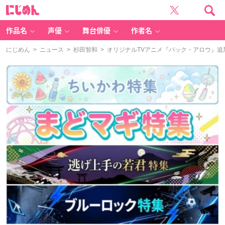
に
じ
め
ん
作品名
声優
舞台俳優
作者名
にじめん
>
ニュース
>
杉田智和
> オリジナルTVアニメ『バック・アロウ』