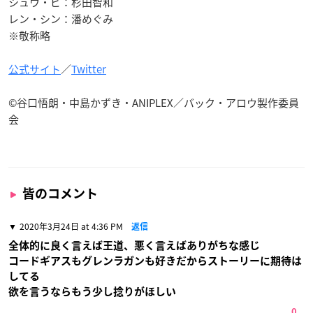
シュウ・ビ：杉田智和
レン・シン：潘めぐみ
※敬称略
公式サイト
／
Twitter
©谷口悟朗・中島かずき・ANIPLEX／バック・アロウ製作委員
会
皆のコメント
2020年3月24日 at 4:36 PM
返信
全体的に良く言えば王道、悪く言えばありがちな感じ
コードギアスもグレンラガンも好きだからストーリーに期待は
してる
欲を言うならもう少し捻りがほしい
0