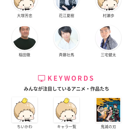
大塚芳忠
花江夏樹
村瀬歩
稲田徹
斉藤壮馬
三宅健太
KEYWORDS
みんなが注目しているアニメ・作品たち
ちいかわ
キャラ一覧
鬼滅の刃