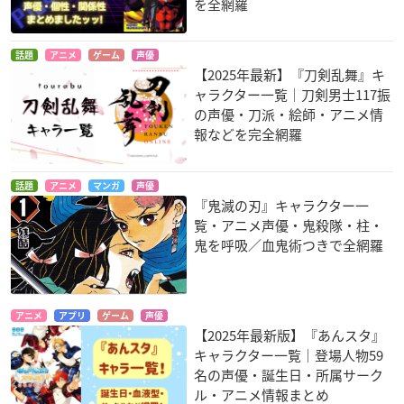
を全網羅
話題
アニメ
ゲーム
声優
【2025年最新】『刀剣乱舞』キ
ャラクター一覧｜刀剣男士117振
の声優・刀派・絵師・アニメ情
報などを完全網羅
話題
アニメ
マンガ
声優
『鬼滅の刃』キャラクター一
覧・アニメ声優・鬼殺隊・柱・
鬼を呼吸／血鬼術つきで全網羅
アニメ
アプリ
ゲーム
声優
【2025年最新版】『あんスタ』
キャラクター一覧｜登場人物59
名の声優・誕生日・所属サーク
ル・アニメ情報まとめ