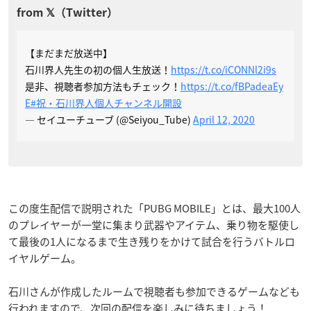
【まだまだ放送中】
石川界人先生の初の個人生放送！
https://t.co/iCONNl2i9s
是非、視聴者参加方法もチェック！
https://t.co/fBPadeaEy
E
#祝・石川界人個人チャンネル開設
— セイユーチューブ (@Seiyou_Tube)
April 12, 2020
この度生配信で説明された「PUBG MOBILE」とは、最大100人
のプレイヤーが一堂に集まり武器やアイテム、乗り物を駆使し
て最後の1人になるまで生き残りをかけて試合を行うバトルロ
イヤルゲーム。
石川さんが作成したルームで視聴者も参加できるゲームなども
行われますので、次回の配信を楽しみに待ちましょう！