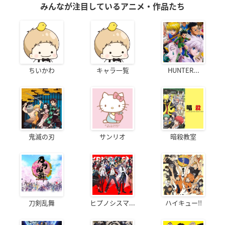
みんなが注目しているアニメ・作品たち
ちいかわ
キャラ一覧
HUNTER...
鬼滅の刃
サンリオ
暗殺教室
刀剣乱舞
ヒプノシスマ...
ハイキュー!!