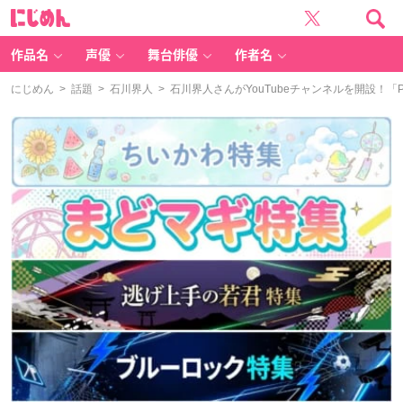
に
じ
め
ん
作品名
声優
舞台俳優
作者名
にじめん
>
話題
>
石川界人
> 石川界人さんがYouTubeチャンネルを開設！「P