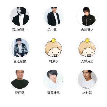
諏訪部順一
鈴村健一
森川智之
花江夏樹
村瀬歩
大塚芳忠
稲田徹
斉藤壮馬
木村昴