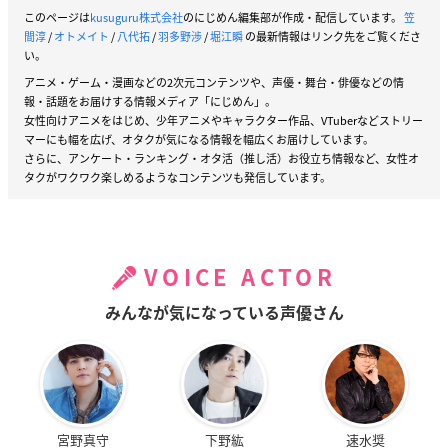
このページは
kusuguru株式会社
のにじめん編集部が作成・配信しています。
笠
間淳
/
オトメイト
/
八代拓
/
羽多野渉
/
堀江瞬
の最新情報はリンク先をご覧くださ
い。
アニメ・ゲーム・漫画などの2次元コンテンツや、声優・舞台・俳優などの情
報・話題をお届けする情報メディア「にじめん」。
女性向けアニメをはじめ、少年アニメやキャラクター作品、VTuberなどストリー
マーにも幅を広げ、オタクが気になる情報を幅広くお届けしています。
さらに、アンケート・ランキング・オタ活（推し活）お役立ち情報など、女性オ
タクがワクワク楽しめるようなコンテンツも発信しています。
VOICE ACTOR
みんなが気になっている声優さん
宮野真守
下野紘
速水奨