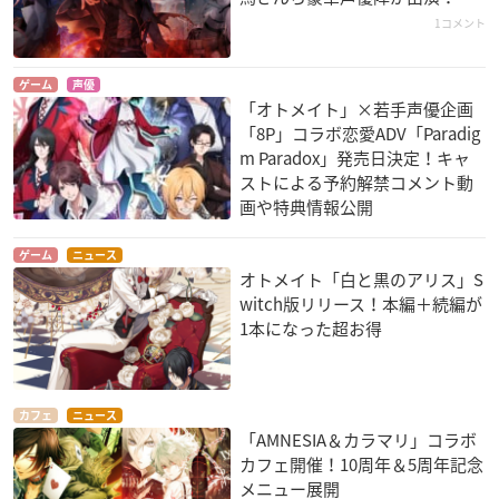
1コメント
ゲーム
声優
「オトメイト」×若手声優企画
「8P」コラボ恋愛ADV「Paradig
m Paradox」発売日決定！キャ
ストによる予約解禁コメント動
画や特典情報公開
ゲーム
ニュース
オトメイト「白と黒のアリス」S
witch版リリース！本編＋続編が
1本になった超お得
カフェ
ニュース
「AMNESIA＆カラマリ」コラボ
カフェ開催！10周年＆5周年記念
メニュー展開