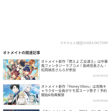
©ヤクルト球団/©IDEA FACTORY
オトメイトの関連記事
オトメイト新作「燃えよ 乙女道士」は中華
風ファンタジーラブコメ！島﨑信長さん・
松岡禎丞さんらが参加
2024年5月20日
オトメイト新作『Honey Vibes』は攻略キ
ャラクター全員がケモ耳スーツ男子！予約
開始&特典解禁
2024年5月08日