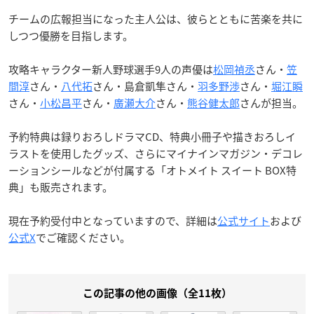
チームの広報担当になった主人公は、彼らとともに苦楽を共に
しつつ優勝を目指します。
攻略キャラクター新人野球選手9人の声優は
松岡禎丞
さん・
笠
間淳
さん・
八代拓
さん・島倉凱隼さん・
羽多野渉
さん・
堀江瞬
さん・
小松昌平
さん・
廣瀬大介
さん・
熊谷健太郎
さんが担当。
予約特典は録りおろしドラマCD、特典小冊子や描きおろしイ
ラストを使用したグッズ、さらにマイナインマガジン・デコレ
ーションシールなどが付属する「オトメイト スイート BOX特
典」も販売されます。
現在予約受付中となっていますので、詳細は
公式サイト
および
公式X
でご確認ください。
この記事の他の画像（全11枚）