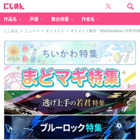
に
じ
め
ん
作品名
声優
舞台俳優
作者名
にじめん
>
ニュース
>
オトメイト
> オトメイト新作『My9Swallows TO