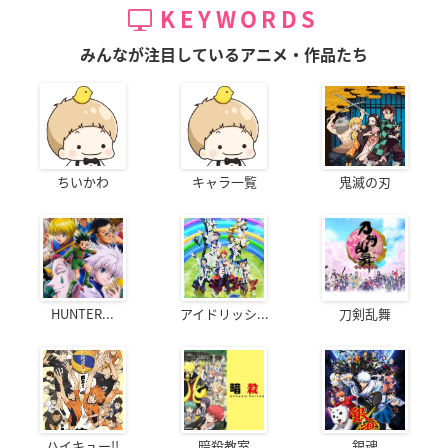
KEYWORDS
みんなが注目しているアニメ・作品たち
ちいかわ
キャラ一覧
鬼滅の刃
HUNTER...
アイドリッシ...
刀剣乱舞
ハイキュー!!
暗殺教室
銀魂