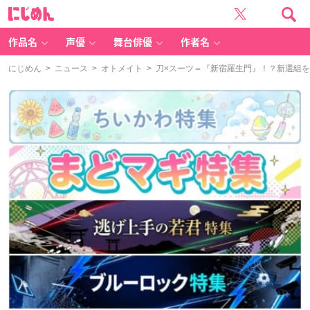
に
じ
め
ん
作品名
声優
舞台俳優
作者名
にじめん
>
ニュース
>
オトメイト
> 刀×スーツ＝『新宿羅生門』！？新選組を背