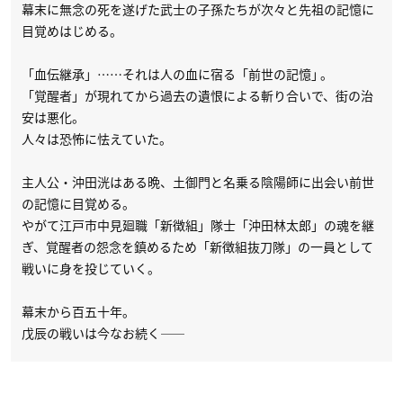
幕末に無念の死を遂げた武士の子孫たちが次々と先祖の記憶に
目覚めはじめる。
「血伝継承」……それは人の血に宿る「前世の記憶｣ 。
「覚醒者」が現れてから過去の遺恨による斬り合いで、街の治
安は悪化。
人々は恐怖に怯えていた。
主人公・沖田洸はある晩、土御門と名乗る陰陽師に出会い前世
の記憶に目覚める。
やがて江戸市中見廻職「新徴組」隊士「沖田林太郎」の魂を継
ぎ、覚醒者の怨念を鎮めるため「新徴組抜刀隊」の一員として
戦いに身を投じていく。
幕末から百五十年。
戊辰の戦いは今なお続く——