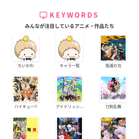
KEYWORDS
みんなが注目しているアニメ・作品たち
ちいかわ
キャラ一覧
鬼滅の刃
ハイキュー!!
アイドリッシ...
刀剣乱舞