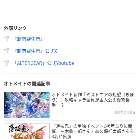
外部リンク
『新宿羅生門』
『新宿羅生門』公式X
「ALTERGEAR」公式Youtube
オトメイトの関連記事
オトメイト新作『ミストニアの翅望（きぼ
う）』攻略キャラ全員が主人公の復讐相
手！？
2023年11月21日
『薄桜鬼』の単独イベントが6年ぶりに開
催！三木眞一郎さん・森久保祥太郎さんら
8名が出演