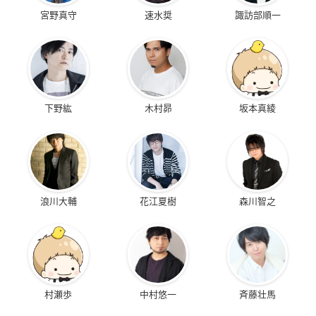
宮野真守
速水奨
諏訪部順一
下野紘
木村昴
坂本真綾
浪川大輔
花江夏樹
森川智之
村瀬歩
中村悠一
斉藤壮馬