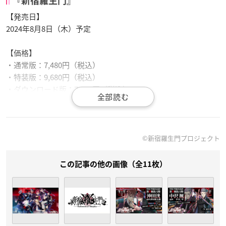
『新宿羅生門』
【発売日】
2024年8月8日（木）予定
【価格】
・通常版：7,480円（税込）
・特装版：9,680円（税込）
・ダウンロード版：7,480円（税込）
【対応機種】
Nintendo Switch™／Nintendo Switch™ Lite
©新宿羅生門プロジェクト
【ジャンル】
現代に蘇る幕末転生奇譚ADV
この記事の他の画像（全11枚）
プレイ人数：1人
【CERO】
審査予定