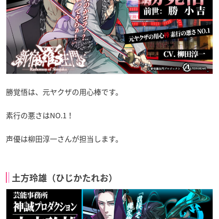
勝覚悟は、元ヤクザの用心棒です。
素行の悪さはNO.1！
声優は柳田淳一さんが担当します。
土方玲雄（ひじかたれお）