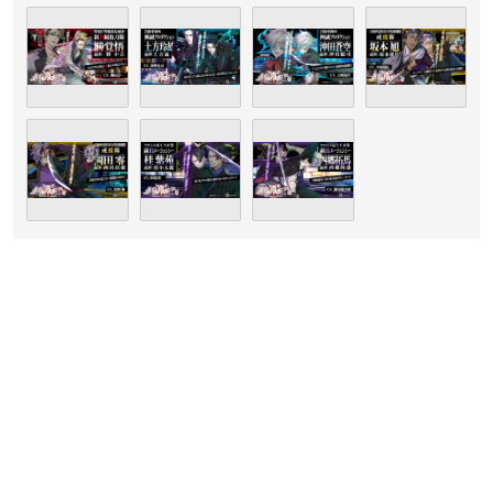
【スタッフ】
企画・原案・プロデューサー：風之宮そのえ
脚本：菜摘かんな・風之宮そのえ
キャラクターデザイン：鈴木次郎
【制作】
花梨エンターテイメント
【発売元】
アイディアファクトリー
【主題歌】
「仇討サバイバー」
歌：小林正典
作詞：菜摘かんな
Lyric・作曲：天狗氏
※敬称略