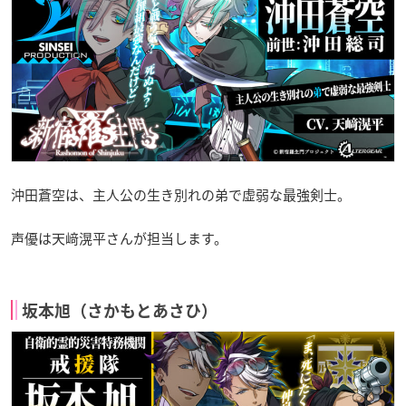
沖田蒼空は、主人公の生き別れの弟で虚弱な最強剣士。
声優は天﨑滉平さんが担当します。
坂本旭（さかもとあさひ）