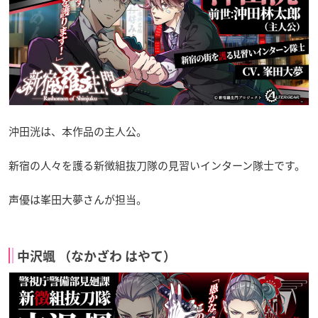
沖田洸は、本作品の主人公。
新宿の人々を護る新徴組抜刀隊の見習いインターン隊士です。
声優は峯田大夢さんが担当。
中沢颯 （なかざわ はやて）