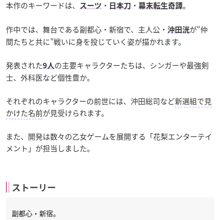
本作のキーワードは、
・
・
。
スーツ
日本刀
幕末転生奇譚
作中では、舞台である副都心・新宿で、主人公・
が“仲
沖田洸
間たちと共に”戦いに身を投じていく姿が描かれます。
発表された
の主要キャラクターたちは、シンガーや最強剣
9人
士、外科医など個性豊か。
それぞれのキャラクターの前世には、沖田総司など
新選組で見
かけた名前
が見受けられます。
また、開発は数々の乙女ゲームを展開する「花梨エンターテイ
メント」が担当しました。
ストーリー
副都心・新宿。