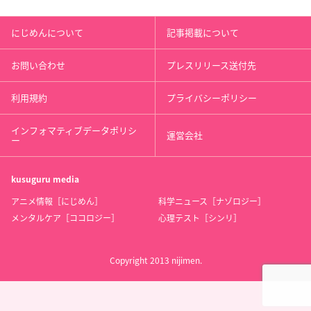
にじめんについて
記事掲載について
お問い合わせ
プレスリリース送付先
利用規約
プライバシーポリシー
インフォマティブデータポリシ
運営会社
ー
kusuguru
media
アニメ情報［にじめん］
科学ニュース［ナゾロジー］
メンタルケア［ココロジー］
心理テスト［シンリ］
Copyright 2013 nijimen.