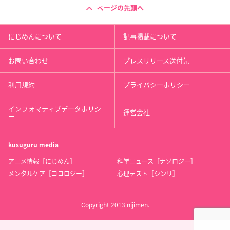
ページの先頭へ
にじめんについて
記事掲載について
お問い合わせ
プレスリリース送付先
利用規約
プライバシーポリシー
インフォマティブデータポリシ
運営会社
ー
kusuguru
media
アニメ情報［にじめん］
科学ニュース［ナゾロジー］
メンタルケア［ココロジー］
心理テスト［シンリ］
Copyright 2013 nijimen.