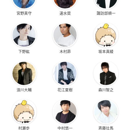
宮野真守
速水奨
諏訪部順一
下野紘
木村昴
坂本真綾
浪川大輔
花江夏樹
森川智之
村瀬歩
中村悠一
斉藤壮馬