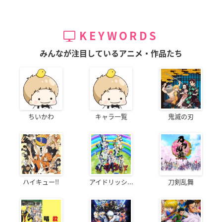
KEYWORDS
みんなが注目しているアニメ・作品たち
ちいかわ
キャラ一覧
鬼滅の刃
ハイキュー!!
アイドリッシ...
刀剣乱舞