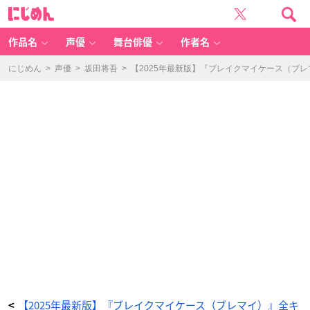
『ブ
に
レ
じ
イ
め
ク
ん
マ
イ
作品名
声優
舞台俳優
作者名
ケ
ー
ス』
立
にじめん
>
声優
>
坂田将吾
>
【2025年最新版】『ブレイクマイケース（ブ
科
吏
来
（た
て
し
な
り
く）
-
ア
ニ
メ
情
報
サ
イ
ト
に
じ
め
ん
【2025年最新版】『ブレイクマイケース（ブレマイ）』全キ
<