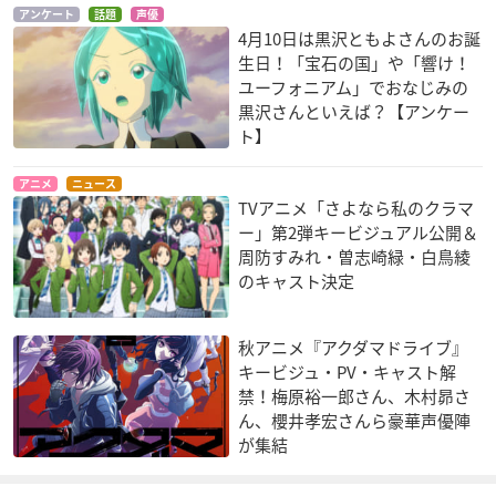
アンケート
話題
声優
ンデレラガールズ
る
ーク
4月10日は黒沢ともよさんのお誕
赤城みりあ
犬吠埼樹
シルフィ
生日！「宝石の国」や「響け！
ユーフォニアム」でおなじみの
黒沢さんといえば？【アンケー
ト】
アニメ
ニュース
TVアニメ「さよなら私のクラマ
ー」第2弾キービジュアル公開＆
ブラック・ブレット
アイカツ！
劇場版 BanG Drea
周防すみれ・曽志崎緑・白鳥綾
m! FILM LIVE
ティナ・スプラウト
有栖川おとめ
のキャスト決定
ミッシェル
秋アニメ『アクダマドライブ』
キービジュ・PV・キャスト解
禁！梅原裕一郎さん、木村昴さ
ん、櫻井孝宏さんら豪華声優陣
が集結
劇場版 響け！ユーフ
フリクリ プログレ
宇宙戦艦ヤマト2202
ォニアム～誓いのフ
愛の戦士たち 第五
アイコ