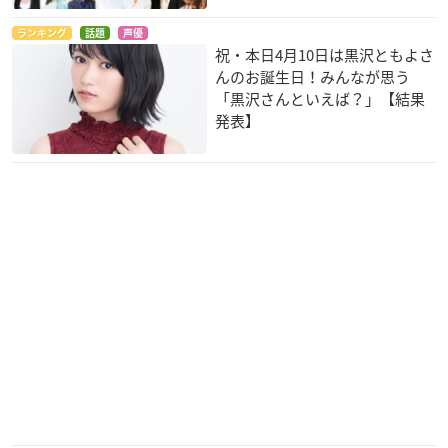
響け！ユーフォニア
アクティヴレイド -機
ラグナストライクエ
ム2
動強襲室第八係- 2nd
ンジェルズ
ランキング
話題
声優
黄前久美子
Liko
姉守綾乃
祝・本日4月10日は黒沢ともよさ
んのお誕生日！みんなが思う
「黒沢さんといえば？」【結果
発表】
アクティヴレイド -機
アイドルマスター シ
響け！ユーフォニア
動強襲室第八係-
ンデレラガールズ 2n
ム
d SEASON
Liko
黄前久美子
赤城みりあ
アイドルマスター シ
結城友奈は勇者であ
甘城ブリリアントパ