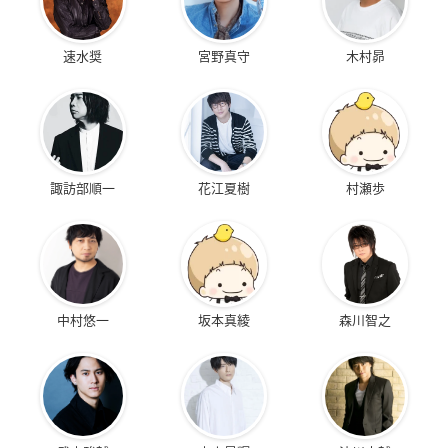
ォニアム～北宇治高
都久井沙紀
有栖川おとめ
校吹奏楽部へようこ
そ～
速水奨
宮野真守
木村昴
黄前久美子
諏訪部順一
花江夏樹
村瀬歩
宇宙ショーへようこ
終末のワルキューレ
ケンガンアシュラ
そ
ゲル
呉迦楼羅
小山夏紀
中村悠一
坂本真綾
森川智之