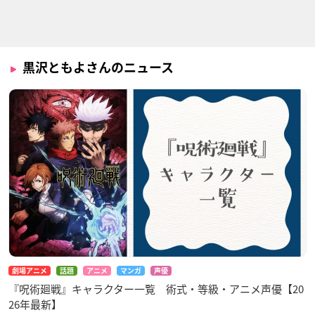
うちタマ?! ～うちの
荒ぶる季節の乙女ど
彼方のアストラ
タマ知りませんか？
もよ。
キトリー・ラファエ
～
本郷ひと葉
リ
桶谷コマ
黒沢ともよさんのニュース
宇宙戦艦ヤマト 220
あかねさす少女
からくりサーカス
2 愛の戦士たち
土宮明日架
タランダ・リーゼロ
市瀬美奈
ッテ・橘
劇場アニメ
話題
アニメ
マンガ
声優
『呪術廻戦』キャラクター一覧 術式・等級・アニメ声優【20
26年最新】