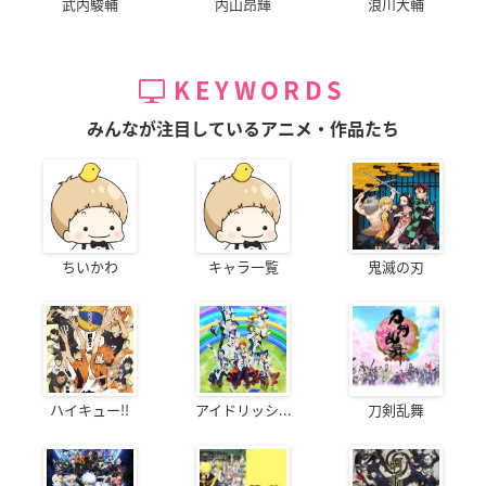
武内駿輔
内山昂輝
浪川大輔
荒野のコトブキ飛行
ちちぶでぶちち
隊外伝 大空のハルカ
薫子
ゼ飛行隊
ダリア
KEYWORDS
みんなが注目しているアニメ・作品たち
ちいかわ
キャラ一覧
鬼滅の刃
ハイキュー!!
アイドリッシ...
刀剣乱舞