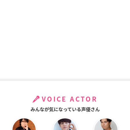
ィナーレ～
章 煉獄篇
黄前久美子
市瀬美奈
リズと青い鳥
響け！ユーフォニア
結城友奈は勇者部所
ム～届けたいメロデ
属
黄前久美子
ィ～
犬吠埼樹
黄前久美子
VOICE ACTOR
みんなが気になっている声優さん
ポッピンQ
劇場版 響け！ユーフ
劇場版 アイカツ！