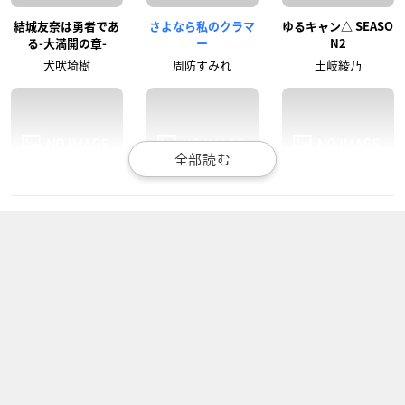
結城友奈は勇者であ
さよなら私のクラマ
ゆるキャン△ SEASO
る-大満開の章-
ー
N2
犬吠埼樹
周防すみれ
土岐綾乃
アクダマドライブ
魔女の旅々
LISTENERS
一般人
サヤ
ツェンデ・ノイバウ
テン