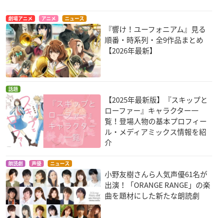
ひそねとまそたん
Cutie Honey Univer
宝石の国
se
貝崎名緒
フォスフォフィライ
劇場アニメ
アニメ
ニュース
フラッシュハニー
ト
『響け！ユーフォニアム』見る
順番・時系列・全9作品まとめ
【2026年最新】
話題
【2025年最新版】『スキップと
結城友奈は勇者であ
恋と嘘
サクラクエスト
ローファー』キャラクター一
る -鷲尾須美の章- / -
一条花月
鈴木エリカ
覧！登場人物の基本プロフィー
勇者の章-
ル・メディアミックス情報を紹
犬吠埼樹
介
朗読劇
声優
ニュース
小野友樹さんら人気声優61名が
出演！「ORANGE RANGE」の楽
曲を題材にした新たな朗読劇