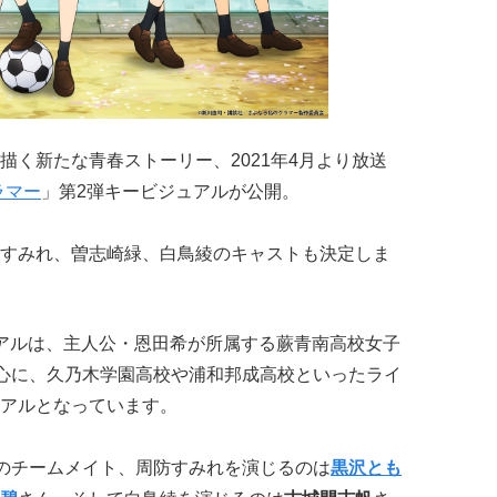
描く新たな青春ストーリー、2021年4月より放送
ラマー
」第2弾キービジュアルが公開。
すみれ、曽志崎緑、白鳥綾のキャストも決定しま
アルは、主人公・恩田希が所属する蕨青南高校女子
を中心に、久乃木学園高校や浦和邦成高校といったライ
゙ュアルとなっています。
゙”のチームメイト、周防すみれを演じるのは
黒沢とも