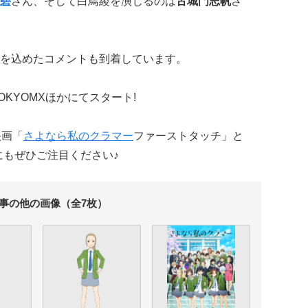
碧
さん、そして白鳥綾を演じるのは
古城門志帆
さ
を込めたコメントも到着しています。
OKYOMXほかにてスタート!
映画「
さよなら私のクラマー
ファーストタッチ」と
ぜひご注目ください♪
事の他の画像（全7枚）