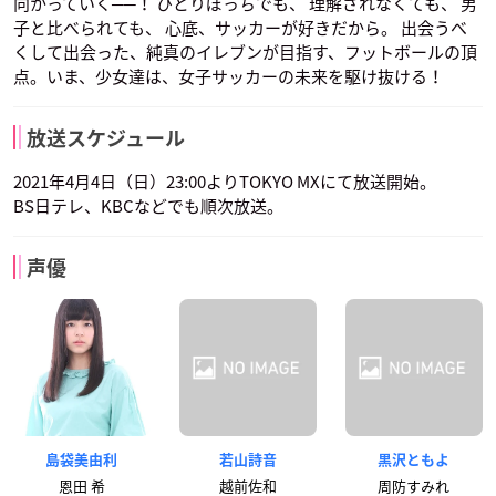
向かっていく──！ ひとりぼっちでも、 理解されなくても、 男
子と比べられても、 心底、サッカーが好きだから。 出会うべ
くして出会った、純真のイレブンが目指す、フットボールの頂
点。いま、少女達は、女子サッカーの未来を駆け抜ける！
放送スケジュール
2021年4月4日（日）23:00よりTOKYO MXにて放送開始。
BS日テレ、KBCなどでも順次放送。
声優
島袋美由利
若山詩音
黒沢ともよ
恩田 希
越前佐和
周防すみれ