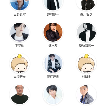
宮野真守
鈴村健一
森川智之
下野紘
速水奨
諏訪部順一
大塚芳忠
花江夏樹
村瀬歩