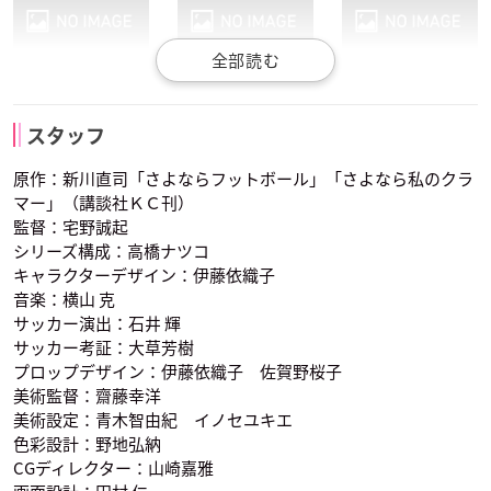
酒井美沙乃
春野杏
長谷川玲奈
曽志崎緑
白鳥 綾
田勢恵梨子
小紫沙織
御徒町紀子
加古川香梨奈
スタッフ
声優：悠木碧
声優：古城門志帆
声優：嶋村侑
原作：新川直司「さよならフットボール」「さよなら私のクラ
マー」（講談社ＫＣ刊）
監督：宅野誠起
シリーズ構成：高橋ナツコ
キャラクターデザイン：伊藤依織子
音楽：横山 克
サッカー演出：石井 輝
甲斐田裕子
諏訪部順一
早見沙織
宮坂真琴
菊池 類
岸 歩
サッカー考証：大草芳樹
能見奈緒子
深津吾郎
梶みずき
声優：山田麻莉奈
声優：前田玲奈
声優：和氣あず未
プロップデザイン：伊藤依織子 佐賀野桜子
美術監督：齋藤幸洋
美術設定：青木智由紀 イノセユキエ
色彩設計：野地弘納
CGディレクター：山崎嘉雅