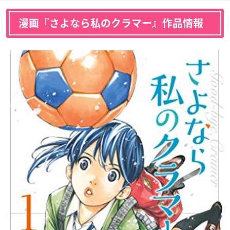
鷲巣兼六
九谷 怜
財前奈々美
声優：石川由依
声優：小市眞琴
声優：内山昂輝
漫画『さよなら私のクラマー』作品情報
速水奨
竹井薫
谷 安昭
飛鳥永建
後藤田正弘
声優：逢坂良太
声優：土屋神葉
声優：黒田崇矢
鷲巣兼六
九谷 怜
財前奈々美
声優：山路和弘
声優：内山夕実
声優：小松未可子