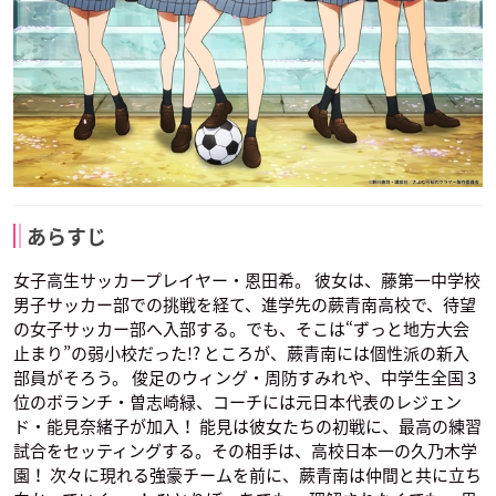
あらすじ
女子高生サッカープレイヤー・恩田希。 彼女は、藤第一中学校
男子サッカー部での挑戦を経て、進学先の蕨青南高校で、待望
の女子サッカー部へ入部する。でも、そこは“ずっと地方大会
止まり”の弱小校だった!? ところが、蕨青南には個性派の新入
部員がそろう。 俊足のウィング・周防すみれや、中学生全国 3
位のボランチ・曽志崎緑、コーチには元日本代表のレジェン
ド・能見奈緒子が加入！ 能見は彼女たちの初戦に、最高の練習
試合をセッティングする。その相手は、高校日本一の久乃木学
園！ 次々に現れる強豪チームを前に、蕨青南は仲間と共に立ち