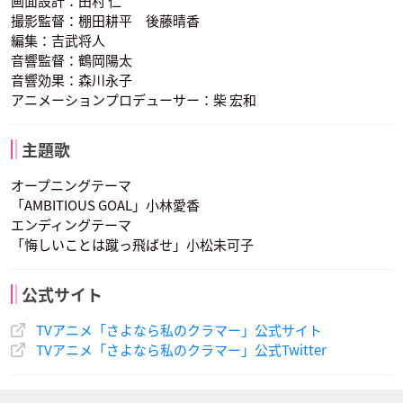
画面設計：田村 仁
撮影監督：棚田耕平 後藤晴香
編集：吉武将人
石川由依
小市眞琴
内山昂輝
小紫沙織
御徒町紀子
加古川香梨奈
井藤春名
佃真央
山田鉄二
声優：酒井美沙乃
声優：春野杏
声優：長谷川玲奈
音響監督：鶴岡陽太
音響効果：森川永子
アニメーションプロデューサー：柴 宏和
主題歌
オープニングテーマ
「AMBITIOUS GOAL」小林愛香
逢坂良太
土屋神葉
黒田崇矢
能見奈緒子
深津吾郎
梶みずき
エンディングテーマ
竹井薫
谷 安昭
飛鳥永建
声優：甲斐田裕子
声優：諏訪部順一
声優：早見沙織
「悔しいことは蹴っ飛ばせ」小松未可子
公式サイト
TVアニメ「さよなら私のクラマー」公式サイト
TVアニメ「さよなら私のクラマー」公式Twitter
山路和弘
内山夕実
小松未可子
井藤春名
佃真央
山田鉄二