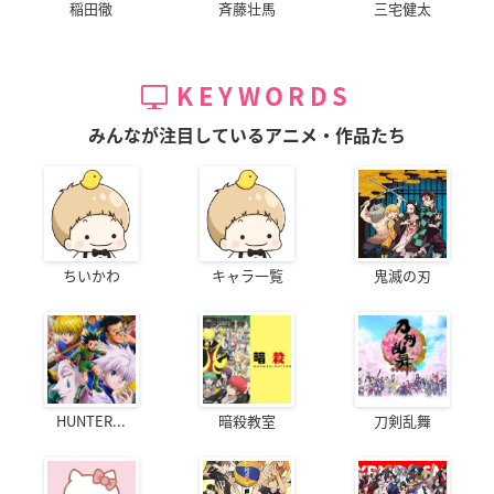
稲田徹
斉藤壮馬
三宅健太
KEYWORDS
みんなが注目しているアニメ・作品たち
ちいかわ
キャラ一覧
鬼滅の刃
HUNTER...
暗殺教室
刀剣乱舞