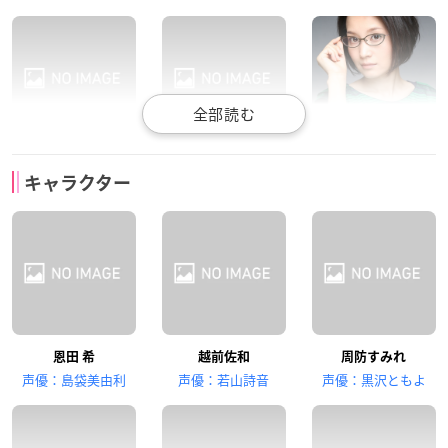
悠木碧
古城門志帆
嶋村侑
キャラクター
曽志崎緑
白鳥 綾
田勢恵梨子
山田麻莉奈
前田玲奈
和氣あず未
恩田 希
越前佐和
周防すみれ
宮坂真琴
菊池 類
岸 歩
声優：島袋美由利
声優：若山詩音
声優：黒沢ともよ