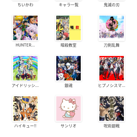
ちいかわ
キャラ一覧
鬼滅の刃
HUNTER...
暗殺教室
刀剣乱舞
アイドリッシ...
銀魂
ヒプノシスマ...
ハイキュー!!
サンリオ
呪術廻戦