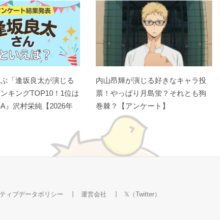
選ぶ「逢坂良太が演じる
内山昂輝が演じる好きなキャラ投
ンキングTOP10！1位は
票！やっぱり月島蛍？それとも狗
A』沢村栄純【2026年
巻棘？【アンケート】
ティブデータポリシー
運営会社
𝕏（Twitter）