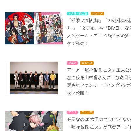
オタ活・推し活
ニュース
『活撃 刀剣乱舞』『刀剣乱舞-花
丸-』『文アル』や『DIVE!!』な
人気ゲーム・アニメのグッズが
ケで発売！
アニメ
ニュース
アニメ『喧嘩番長 乙女』主人公
なこ役を山村響さんに！放送日
定されファンミーティングでの
続々公開！
アニメ
ニュース
必要なのは“女子力”だけじゃな
『喧嘩番長 乙女』が来春アニメ