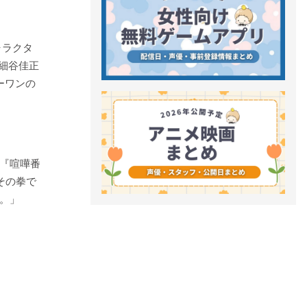
ャラクタ
は細谷佳正
ーワンの
『喧嘩番
その拳で
。」