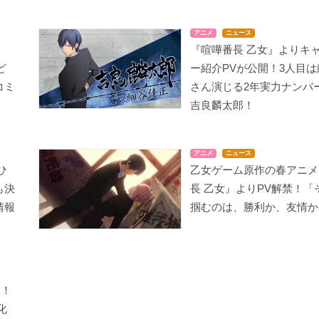
アニメ
ニュース
『喧嘩番長 乙女』よりキ
ど
ー紹介PVが公開！3人目
コミ
さん演じる2年実力ナンバ
吉良麟太郎！
アニメ
ニュース
ひ
乙女ゲーム原作の春アニメ
も決
長 乙女』よりPV解禁！「
情報
掴むのは、勝利か、友情か
い！
化