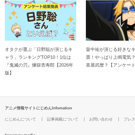
オタクが選ぶ「日野聡が演じるキ
畠中祐が演じる好きな
ャラ」ランキングTOP10！1位は
票！やっぱり上鳴電気
『鬼滅の刃』煉󠄁獄杏寿郎【2026年
喜屋武暦？【アンケー
版】
アニメ情報サイトにじめんInfomation
にじめんについて
記事掲載について
お問い合わせ
プレ