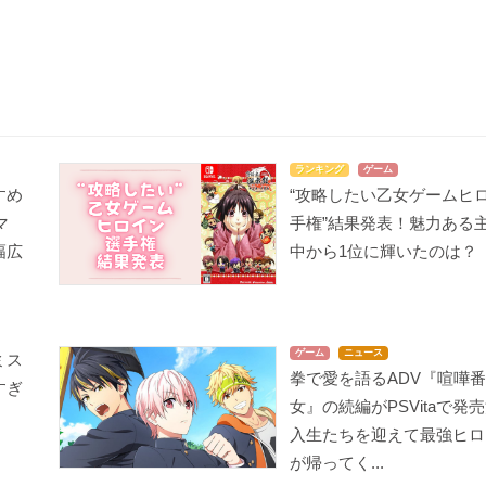
ランキング
ゲーム
すめ
“攻略したい乙女ゲームヒ
マ
手権”結果発表！魅力ある
幅広
中から1位に輝いたのは？
ゲーム
ニュース
ミス
拳で愛を語るADV『喧嘩番
すぎ
女』の続編がPSVitaで発
入生たちを迎えて最強ヒロ
が帰ってく...