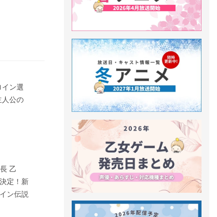
ロイン選
主人公の
長 乙
売決定！新
イン伝説