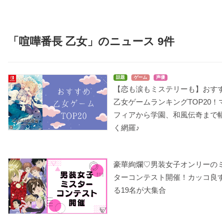
「喧嘩番長 乙女」のニュース 9件
話題
ゲーム
声優
【恋も涙もミステリーも】おす
乙女ゲームランキングTOP20！
フィアから学園、和風伝奇まで
く網羅♪
豪華絢爛♡男装女子オンリーの
ターコンテスト開催！カッコ良
る19名が大集合