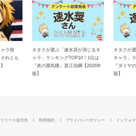
キャラ投
オタクが選ぶ「速水奨が演じるキ
オタクが
？それとも
ャラ」ランキングTOP10！1位は
キャラ」ラ
ト】
『炎の蜃気楼』直江信綱【2026年
『ダイヤの
版】
版】
スリリース送付先
利用規約
プライバシーポリシー
インフォマ