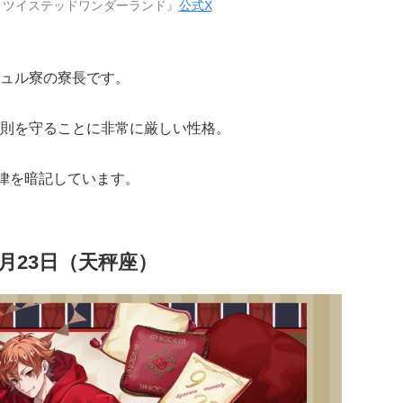
 ツイステッドワンダーランド』
公式X
ュル寮の寮長です。
則を守ることに非常に厳しい性格。
法律を暗記しています。
月23日（天秤座）