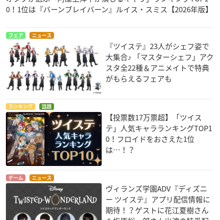
0！1位は『バーンブレイバーン』ルイス・スミス【2026年版】
フェア
ニュース
『ツイステ』23人がシェフ姿で
大集合♪ 「マスターシェフ」アク
スタ全22種＆アニメイトで特典
がもらえるフェアも
ランキング
話題
【投票数17万票超】「ツイス
テ」人気キャラランキングTOP1
0！フロイドをおさえた1位
は…！？
ゲーム
ニュース
ヴィランズ学園ADV『ディズニ
ー ツイステ』アプリ配信情報に
期待！？ゲストに花江夏樹さん