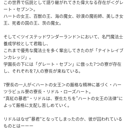
この世界で伝説として語り継がれてきた偉⼤なる存在が＜グレ
ート・セブン＞。
ハートの⼥王、百獣の王、海の魔⼥、砂漠の魔術師、美しき⼥
王、死者の国の王、茨の魔⼥。
そして＜ツイステッドワンダーランド＞において、名⾨魔法⼠
養成学校として君臨し、
これまで優秀な魔法⼠を多く輩出してきたのが「ナイトレイブ
ンカレッジ」。
学園⻑の下には「グレート・セブン」に倣った7つの寮が存在
し、それぞれを7⼈の寮⻑が束ねている。
7寮⻑の⼀⼈が＜ハートの⼥王＞の厳格な精神に基づく・ハー
ツラビュル寮の寮⻑・リドル・ローズハート。
“真紅の暴君”・リドルは、寮⽣たちを“ハートの⼥王の法律”に
よって厳格に⽀配し苦しめていく。
リドルはなぜ“暴君”となってしまったのか、彼が囚われている
ものとはーーー