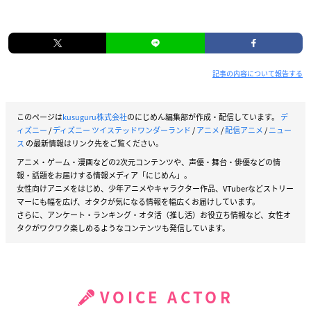
記事の内容について報告する
このページは
kusuguru株式会社
のにじめん編集部が作成・配信しています。
デ
ィズニー
/
ディズニー ツイステッドワンダーランド
/
アニメ
/
配信アニメ
/
ニュー
ス
の最新情報はリンク先をご覧ください。
アニメ・ゲーム・漫画などの2次元コンテンツや、声優・舞台・俳優などの情
報・話題をお届けする情報メディア「にじめん」。
女性向けアニメをはじめ、少年アニメやキャラクター作品、VTuberなどストリー
マーにも幅を広げ、オタクが気になる情報を幅広くお届けしています。
さらに、アンケート・ランキング・オタ活（推し活）お役立ち情報など、女性オ
タクがワクワク楽しめるようなコンテンツも発信しています。
VOICE ACTOR