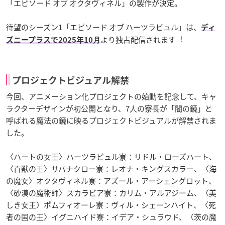
「エピソード オブ オクタヴィネル」の製作が決定。
待望のシーズン1「エピソード オブ ハーツラビュル」は、
ディ
より独占配信されます︕
ズニープラスで2025年10⽉
プロジェクトビジュアル解禁
今回、アニメーション化プロジェクトの始動を記念して、キャ
ラクターデザインが初公開となり、7⼈の寮⻑が「闇の鏡」と
呼ばれる魔法の鏡に映るプロジェクトビジュアルが解禁されま
した。
〈ハートの⼥王〉ハーツラビュル寮：リドル・ローズハート、
〈百獣の王〉サバナクロー寮：レオナ・キングスカラー、〈海
の魔⼥〉オクタヴィネル寮：アズール・アーシェングロット、
〈砂漠の魔術師〉スカラビア寮：カリム・アルアジーム、〈美
しき⼥王〉ポムフィオーレ寮：ヴィル・シェーンハイト、〈死
者の国の王〉イグニハイド寮：イデア・シュラウド、〈茨の魔