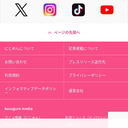
ページの先頭へ
にじめんについて
記事掲載について
お問い合わせ
プレスリリース送付先
利用規約
プライバシーポリシー
インフォマティブデータポリシ
運営会社
ー
kusuguru
media
アニメ情報［にじめん］
科学ニュース［ナゾロジー］
メンタルケア［ココロジー］
心理テスト［シンリ］