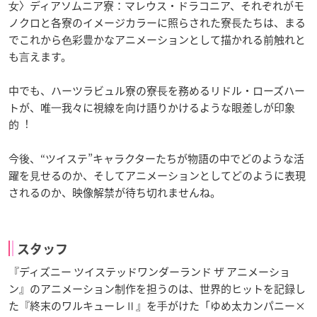
⼥〉ディアソムニア寮：マレウス・ドラコニア、それぞれがモ
ノクロと各寮のイメージカラーに照らされた寮⻑たちは、まる
でこれから⾊彩豊かなアニメーションとして描かれる前触れと
も⾔えます。
中でも、ハーツラビュル寮の寮⻑を務めるリドル・ローズハー
トが、唯⼀我々に視線を向け語りかけるような眼差しが印象
的︕
今後、“ツイステ”キャラクターたちが物語の中でどのような活
躍を⾒せるのか、そしてアニメーションとしてどのように表現
されるのか、映像解禁が待ち切れませんね。
スタッフ
『ディズニー ツイステッドワンダーランド ザ アニメーショ
ン』のアニメーション制作を担うのは、世界的ヒットを記録し
た『終末のワルキューレⅡ』を⼿がけた「ゆめ太カンパニー×