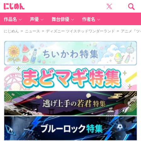
に
じ
め
ん
作品名
声優
舞台俳優
作者名
にじめん
>
ニュース
>
ディズニー ツイステッドワンダーランド
> アニメ『ツ