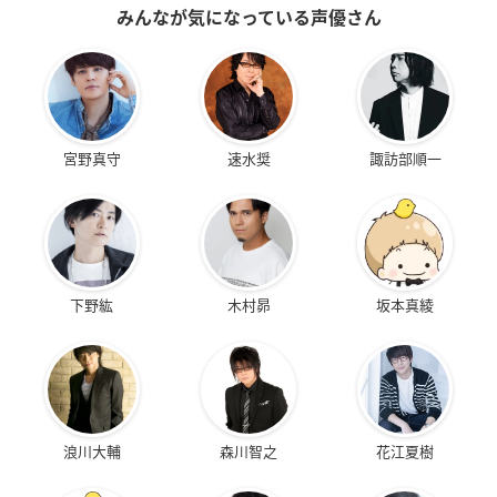
みんなが気になっている声優さん
宮野真守
速水奨
諏訪部順一
下野紘
木村昴
坂本真綾
浪川大輔
森川智之
花江夏樹