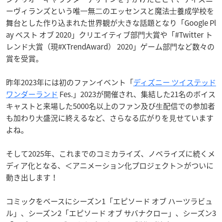
ーヴィランズという唯⼀無⼆のエッセンスと魔法⼠養成学校を
舞台とした作り込まれた世界観が⼤きな話題となり「Google Pl
ay ベスト オブ 2020」クリエイティブ部⾨⼤賞や「#Twitter ト
レンド⼤賞（現#XTrendAward） 2020」ゲーム部⾨など数々の
賞を受賞。
昨年2023年には初のファンイベント「
ディズニー ツイステッド
ワンダーランド
Fes.」2023が開催され、集結した21名のボイス
キャストと来場した5000名以上のファン及び⽣配信での参加者
も加わり⼤盛況に終えるなど、さらなる広がりを⾒せています
よね。
そして2025年、これまでのコミカライズ、ノベライズに続くメ
ディア化となる、＜アニメーション化プロジェクト＞がついに
動き出します！
コミックをベースにシーズン1「エピソード オブ ハーツラビュ
ル」、シーズン2「エピソード オブ サバナクロー」、シーズン3