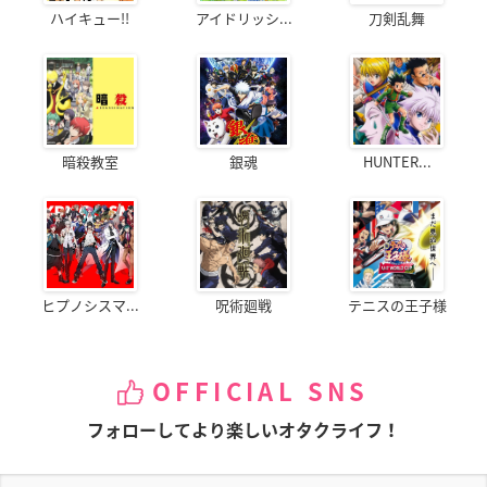
ハイキュー!!
アイドリッシ...
刀剣乱舞
暗殺教室
銀魂
HUNTER...
ヒプノシスマ...
呪術廻戦
テニスの王子様
OFFICIAL SNS
フォローしてより楽しいオタクライフ！