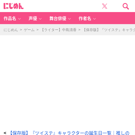
『ツ
に
イ
じ
ス
め
テ』
ん
ル
ー
作品名
声優
舞台俳優
作者名
ク・
ハ
ン
ト
にじめん
>
ゲーム
>
【ライター】中島清香
>
【保存版】『ツイステ』キャラ
-
ア
ニ
メ
情
報
サ
イ
ト
に
じ
め
ん
【保存版】『ツイステ』キャラクターの誕生日一覧｜推しの
<