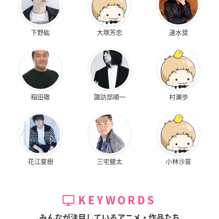
下野紘
大塚芳忠
速水奨
稲田徹
諏訪部順一
村瀬歩
花江夏樹
三宅健太
小林沙苗
KEYWORDS
みんなが注目しているアニメ・作品たち