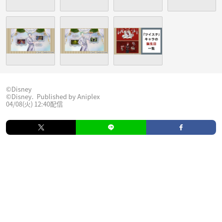
©︎Disney
©Disney. Published by Aniplex
04/08(火) 12:40配信