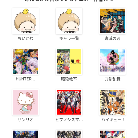
ちいかわ
キャラ一覧
鬼滅の刃
HUNTER...
暗殺教室
刀剣乱舞
サンリオ
ヒプノシスマ...
ハイキュー!!