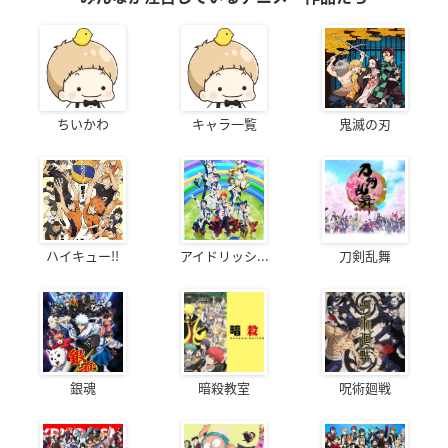
ちいかわ
キャラ一覧
鬼滅の刃
ハイキュー!!
アイドリッシ...
刀剣乱舞
銀魂
暗殺教室
呪術廻戦