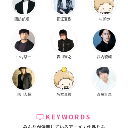
諏訪部順一
花江夏樹
村瀬歩
中村悠一
森川智之
武内駿輔
浪川大輔
坂本真綾
斉藤壮馬
KEYWORDS
みんなが注目しているアニメ・作品たち