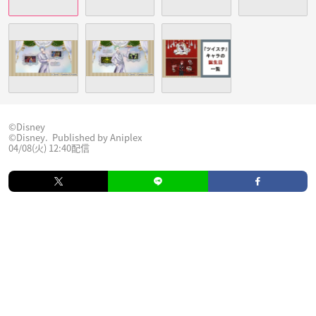
©︎Disney
©Disney. Published by Aniplex
04/08(火) 12:40配信