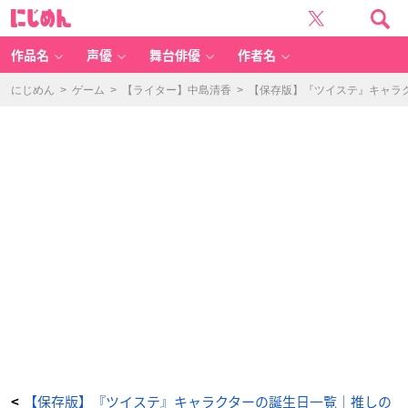
『ツ
に
イ
じ
ス
め
テ』
ん
イ
デ
作品名
声優
舞台俳優
作者名
ア・
シ
ュ
ラ
にじめん
>
ゲーム
>
【ライター】中島清香
>
【保存版】『ツイステ』キャラ
ウ
ド
-
ア
ニ
メ
情
報
サ
イ
ト
に
じ
め
ん
【保存版】『ツイステ』キャラクターの誕生日一覧｜推しの
<