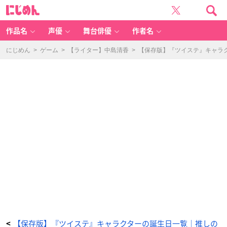
『ツ
に
イ
じ
ス
め
テ』
ん
ジ
ェ
作品名
声優
舞台俳優
作者名
イ
ド・
リ
ー
にじめん
>
ゲーム
>
【ライター】中島清香
>
【保存版】『ツイステ』キャラ
チ
-
ア
ニ
メ
情
報
サ
イ
ト
に
じ
め
ん
【保存版】『ツイステ』キャラクターの誕生日一覧｜推しの
<