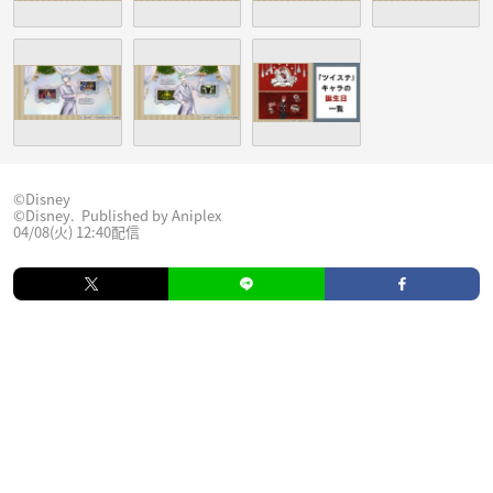
©︎Disney
©Disney. Published by Aniplex
04/08(火) 12:40配信