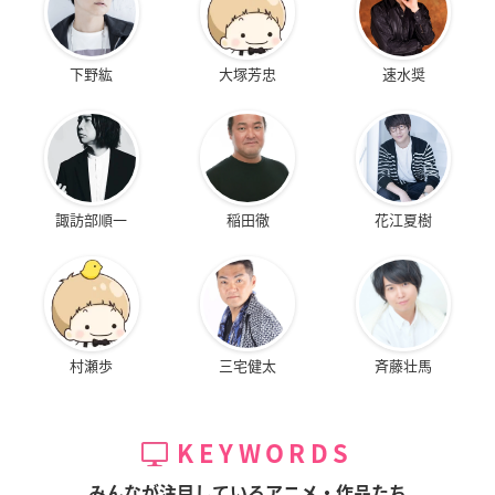
下野紘
大塚芳忠
速水奨
諏訪部順一
稲田徹
花江夏樹
村瀬歩
三宅健太
斉藤壮馬
KEYWORDS
みんなが注目しているアニメ・作品たち