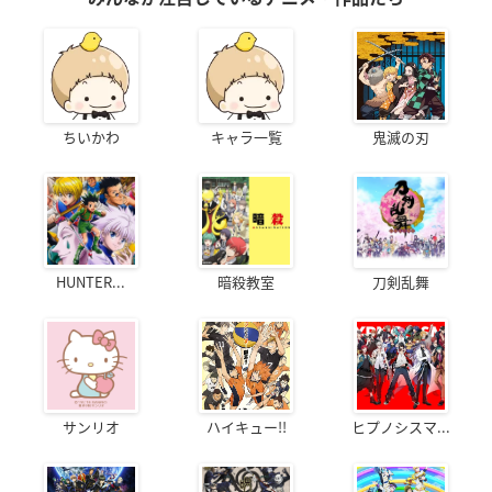
ちいかわ
キャラ一覧
鬼滅の刃
HUNTER...
暗殺教室
刀剣乱舞
サンリオ
ハイキュー!!
ヒプノシスマ...