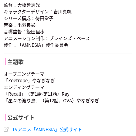
監督：大橋誉志光
キャラクターデザイン：吉川真帆
シリーズ構成：待田堂子
音楽：出羽良彰
音響監督：飯田里樹
オリオン
サワ
ミネ
アニメーション制作：ブレインズ・ベース
声優：五十嵐裕美
声優：森谷里美
声優：阿久津加菜
製作：「AMNESIA」製作委員会
主題歌
オープニングテーマ
「Zoetrope」やなぎなぎ
エンディングテーマ
リカ
ワカ
「Recall」（第1話-第11話）Ray
声優：吉田聖子
声優：高橋英則
「星々の渡り鳥」（第12話、OVA）やなぎなぎ
公式サイト
TVアニメ「AMNESIA」公式サイト