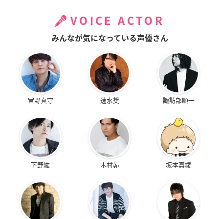
VOICE ACTOR
みんなが気になっている声優さん
宮野真守
速水奨
諏訪部順一
下野紘
木村昴
坂本真綾