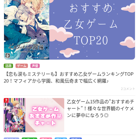
話題
ゲーム
声優
【恋も涙もミステリーも】おすすめ乙女ゲームランキングTOP
20！マフィアから学園、和風伝奇まで幅広く網羅♪
2コメント
乙女ゲーム15作品の“おすすめチ
ャート”！様々な世界観のイケメ
ンに夢中になろう◎