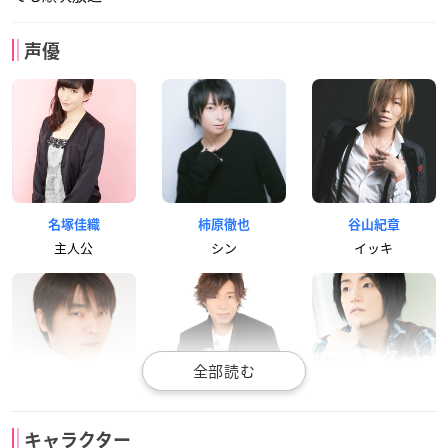
声優
名塚佳織
柿原徹也
谷山紀章
主人公
シン
イッキ
石田彰
日野聡
宮田幸季
キャラクター
ケント
トーマ
ウキョウ