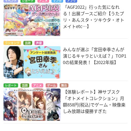
イベント
レポート
アニメ
マンガ
アプリ
「AGF2022」行った気になれ
る！出展ブースご紹介【うたプ
リ・あんスタ・ツキウタ・オト
メイトetc…】
ランキング
話題
声優
みんなが選ぶ「宮田幸季さんが
演じるキャラといえば？」TOP1
0の結果発表！【2022年版】
レポート
話題
アニメ
ゲーム
舞台
【体験レポート】神サブスク
「オトメイトコレクション」月
額858円(税込)でゲーム・映像楽
しみ放題は優勝すぎた