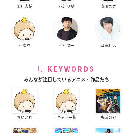
浪川大輔
花江夏樹
森川智之
村瀬歩
中村悠一
斉藤壮馬
KEYWORDS
みんなが注目しているアニメ・作品たち
ちいかわ
キャラ一覧
鬼滅の刃