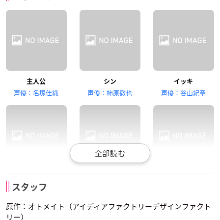
五十嵐裕美
森谷里美
阿久津加菜
主人公
シン
イッキ
オリオン
サワ
ミネ
声優：名塚佳織
声優：柿原徹也
声優：谷山紀章
吉田聖子
高橋英則
ケント
トーマ
ウキョウ
リカ
ワカ
スタッフ
声優：石田彰
声優：日野聡
声優：宮田幸季
原作：オトメイト（アイディアファクトリーデザインファクト
リー）