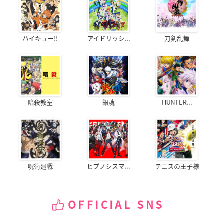
ハイキュー!!
アイドリッシ...
刀剣乱舞
暗殺教室
銀魂
HUNTER...
呪術廻戦
ヒプノシスマ...
テニスの王子様
OFFICIAL SNS