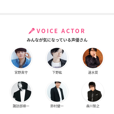
VOICE ACTOR
みんなが気になっている声優さん
宮野真守
下野紘
速水奨
諏訪部順一
鈴村健一
森川智之