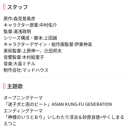
スタッフ
原作:森見登美彦
キャラクター原案:中村佑介
監督:湯浅政明
シリーズ構成・脚本:上田誠
キャラクターデザイン・総作画監督:伊東伸高
美術監督:上原伸一、辻田邦夫
音響監督:木村絵里子
音楽:大島ミチル
制作会社:マッドハウス
主題歌
オープニングテーマ
「迷子犬と雨のビート」ASIAN KUNG-FU GENERATION
エンディングテーマ
「神様のいうとおり」いしわたり淳治＆砂原良徳+やくしまる
えつこ