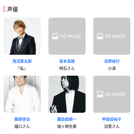
声優
浅沼晋太郎
坂本真綾
吉野裕行
「私」
明石さん
小津
藤原啓治
諏訪部順一
甲斐田裕子
樋口さん
城ヶ崎先輩
羽貫さん