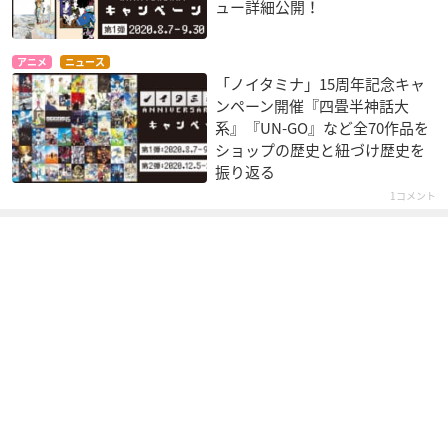
ュー詳細公開！
アニメ
ニュース
「ノイタミナ」15周年記念キャ
ンペーン開催『四畳半神話大
系』『UN-GO』など全70作品を
ショップの歴史と紐づけ歴史を
振り返る
1コメント