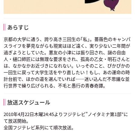
あらすじ
京都の大学に通う、誇り高き三回生の｢私｣。薔薇色のキャンパ
スライフを夢見ながらも現実はほど遠く、実り少ない二年間が
過ぎようとしていた。悪友の小津には振り回され、謎の自由
人・樋口師匠には無理な要求をされ、孤高の乙女・明石さんと
は、なかなかお近づきになれない。いっそのこと、ぴかぴかの
一回生に戻って大学生活をやり直したい！もし、あの運命の時
計台前で、ほかの道を選んでいれば——迷い込んだ不思議な並
行世界で繰り広げられる、不毛と愚行の青春奇譚。
放送スケジュール
2010年4月22日木曜24:45よりフジテレビ"ノイタミナ第1部"に
て放送開始。
全国フジテレビ系列にて順次放送。