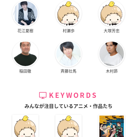
花江夏樹
村瀬歩
大塚芳忠
稲田徹
斉藤壮馬
木村昴
KEYWORDS
みんなが注目しているアニメ・作品たち