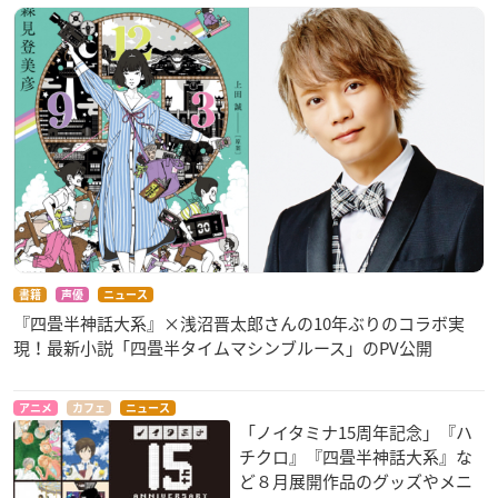
書籍
声優
ニュース
『四畳半神話大系』×浅沼晋太郎さんの10年ぶりのコラボ実
現！最新小説「四畳半タイムマシンブルース」のPV公開
アニメ
カフェ
ニュース
「ノイタミナ15周年記念」『ハ
チクロ』『四畳半神話大系』な
ど８月展開作品のグッズやメニ