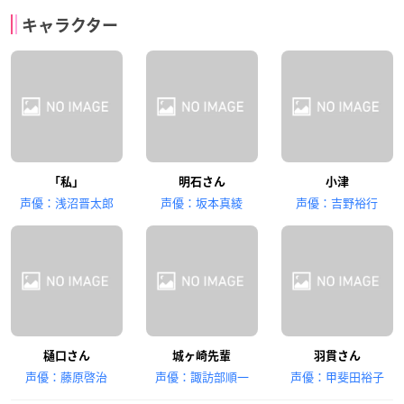
キャラクター
「私」
明石さん
小津
声優：浅沼晋太郎
声優：坂本真綾
声優：吉野裕行
樋口さん
城ヶ崎先輩
羽貫さん
声優：藤原啓治
声優：諏訪部順一
声優：甲斐田裕子