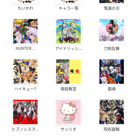
ちいかわ
キャラ一覧
鬼滅の刃
HUNTER...
アイドリッシ...
刀剣乱舞
ハイキュー!!
暗殺教室
銀魂
ヒプノシスマ...
サンリオ
呪術廻戦